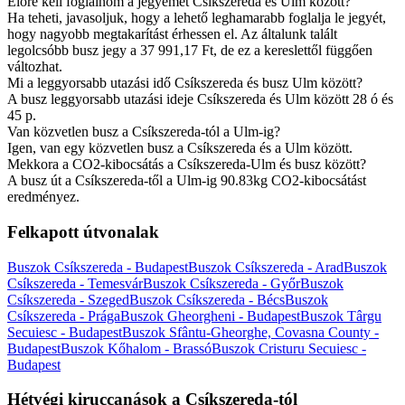
Előre kell foglalnom a jegyemet Csíkszereda és Ulm között?
Ha teheti, javasoljuk, hogy a lehető leghamarabb foglalja le jegyét,
hogy nagyobb megtakarítást érhessen el. Az általunk talált
legolcsóbb busz jegy a 37 991,17 Ft, de ez a kereslettől függően
változhat.
Mi a leggyorsabb utazási idő Csíkszereda és busz Ulm között?
A busz leggyorsabb utazási ideje Csíkszereda és Ulm között 28 ó és
45 p.
Van közvetlen busz a Csíkszereda-tól a Ulm-ig?
Igen, van egy közvetlen busz a Csíkszereda és a Ulm között.
Mekkora a CO2-kibocsátás a Csíkszereda-Ulm és busz között?
A busz út a Csíkszereda-től a Ulm-ig 90.83kg CO2-kibocsátást
eredményez.
Felkapott útvonalak
Buszok Csíkszereda - Budapest
Buszok Csíkszereda - Arad
Buszok
Csíkszereda - Temesvár
Buszok Csíkszereda - Győr
Buszok
Csíkszereda - Szeged
Buszok Csíkszereda - Bécs
Buszok
Csíkszereda - Prága
Buszok Gheorgheni - Budapest
Buszok Târgu
Secuiesc - Budapest
Buszok Sfântu-Gheorghe, Covasna County -
Budapest
Buszok Kőhalom - Brassó
Buszok Cristuru Secuiesc -
Budapest
Hétvégi kiruccanások a Csíkszereda-tól