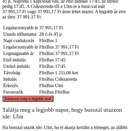
45 p. Naponta 1 kapcsolat van, az első indulás 17:45, az utolsó
pedig 17:45. A Csíkszereda-ről a Ulm-re a busz-val már
37 991,17 Ft vagy 37 991,17 Ft áron lehet utazni. A legjobb ár erre
az útra: 37 991,17 Ft.
Legalacsonyabb ár
37 991,17 Ft
Utazás időtartama
28 ó és 45 p
Napi csatlakozás
FlixBus
1
Legalacsonyabb ár
FlixBus
37 991,17 Ft
Legmagasabb ár
FlixBus
37 991,17 Ft
Első indulás
FlixBus
17:45
Utolsó indulás
FlixBus
17:45
Távolság
FlixBus
1 211,06 km
Indulás
FlixBus
Csíkszereda
Érkezés
FlixBus
Ulm
Fuvarozók
FlixBus
FlixBus
©
CARTO
, ©
OpenStreetMap
contributors
Keresse meg a legjobb árat
Találja meg a legjobb napot, hogy busszal utazzon
ide: Ulm
Ulm, Baden-Württemberg
Ha busszal utazik ide: Ulm, ha el akarja kerülni a tömeget, az alábbi