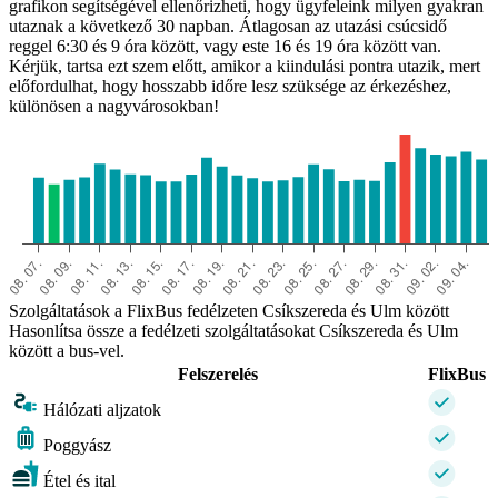
grafikon segítségével ellenőrizheti, hogy ügyfeleink milyen gyakran
utaznak a következő 30 napban. Átlagosan az utazási csúcsidő
reggel 6:30 és 9 óra között, vagy este 16 és 19 óra között van.
Miercurea-Ciuc
Kérjük, tartsa ezt szem előtt, amikor a kiindulási pontra utazik, mert
előfordulhat, hogy hosszabb időre lesz szüksége az érkezéshez,
különösen a nagyvárosokban!
Szolgáltatások a FlixBus fedélzeten Csíkszereda és Ulm között
Hasonlítsa össze a fedélzeti szolgáltatásokat Csíkszereda és Ulm
között a bus-vel.
Felszerelés
FlixBus
Hálózati aljzatok
Poggyász
Étel és ital