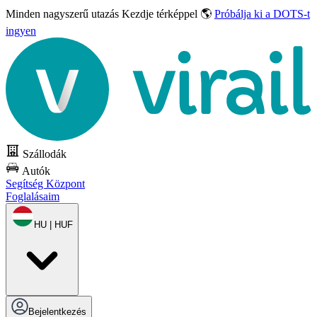
Minden nagyszerű utazás
Kezdje térképpel 🌎
Próbálja ki a DOTS-t
ingyen
Szállodák
Autók
Segítség Központ
Foglalásaim
HU | HUF
Bejelentkezés