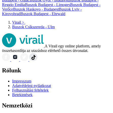
Budapest - Galac
Buszok Győr - Bukarest
Buszok Budapest -
Reggio Emilia
Buszok Budapest - Limoges
Buszok Budapest -
Verőce
Buszok Haskovo - Budapest
Buszok Lviv -
Kirovohrad
Buszok Budapest - Ehrwald
Virail
>
Buszok Csíkszereda - Ulm
A Virail egy online platform, amely
összehasonlítja az utazáshoz elérhető összes útvonalat.
Rólunk
Impresszum
Adatvédelmi nyilatkozat
Felhasználási feltételek
Betekintések
Nemzetközi