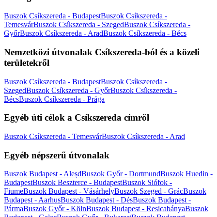
Buszok Csíkszereda - Budapest
Buszok Csíkszereda -
Temesvár
Buszok Csíkszereda - Szeged
Buszok Csíkszereda -
Győr
Buszok Csíkszereda - Arad
Buszok Csíkszereda - Bécs
Nemzetközi útvonalak Csíkszereda-ból és a közeli
területekről
Buszok Csíkszereda - Budapest
Buszok Csíkszereda -
Szeged
Buszok Csíkszereda - Győr
Buszok Csíkszereda -
Bécs
Buszok Csíkszereda - Prága
Egyéb úti célok a Csíkszereda címről
Buszok Csíkszereda - Temesvár
Buszok Csíkszereda - Arad
Egyéb népszerű útvonalak
Buszok Budapest - Aleșd
Buszok Győr - Dortmund
Buszok Huedin -
Budapest
Buszok Beszterce - Budapest
Buszok Siófok -
Fiume
Buszok Budapest - Vásárhely
Buszok Szeged - Grác
Buszok
Budapest - Aarhus
Buszok Budapest - Dés
Buszok Budapest -
Párma
Buszok Győr - Köln
Buszok Budapest - Resicabánya
Buszok