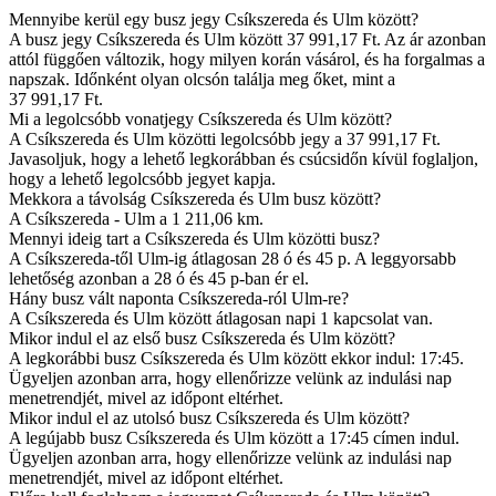
Mennyibe kerül egy busz jegy Csíkszereda és Ulm között?
A busz jegy Csíkszereda és Ulm között 37 991,17 Ft. Az ár azonban
attól függően változik, hogy milyen korán vásárol, és ha forgalmas a
napszak. Időnként olyan olcsón találja meg őket, mint a
37 991,17 Ft.
Mi a legolcsóbb vonatjegy Csíkszereda és Ulm között?
A Csíkszereda és Ulm közötti legolcsóbb jegy a 37 991,17 Ft.
Javasoljuk, hogy a lehető legkorábban és csúcsidőn kívül foglaljon,
hogy a lehető legolcsóbb jegyet kapja.
Mekkora a távolság Csíkszereda és Ulm busz között?
A Csíkszereda - Ulm a 1 211,06 km.
Mennyi ideig tart a Csíkszereda és Ulm közötti busz?
A Csíkszereda-től Ulm-ig átlagosan 28 ó és 45 p. A leggyorsabb
lehetőség azonban a 28 ó és 45 p-ban ér el.
Hány busz vált naponta Csíkszereda-ról Ulm-re?
A Csíkszereda és Ulm között átlagosan napi 1 kapcsolat van.
Mikor indul el az első busz Csíkszereda és Ulm között?
A legkorábbi busz Csíkszereda és Ulm között ekkor indul: 17:45.
Ügyeljen azonban arra, hogy ellenőrizze velünk az indulási nap
menetrendjét, mivel az időpont eltérhet.
Mikor indul el az utolsó busz Csíkszereda és Ulm között?
A legújabb busz Csíkszereda és Ulm között a 17:45 címen indul.
Ügyeljen azonban arra, hogy ellenőrizze velünk az indulási nap
menetrendjét, mivel az időpont eltérhet.