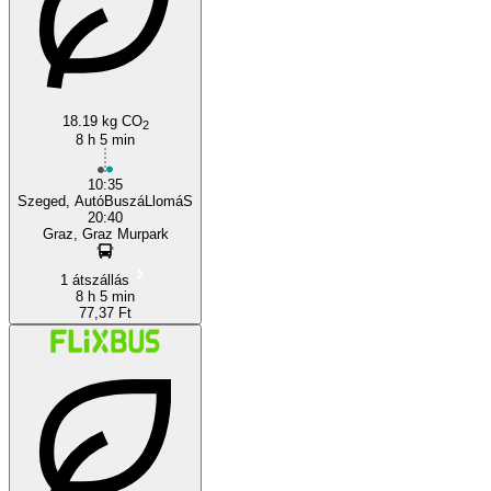
Szeged
18.19 kg CO
2
8 h 5 min
10:35
Szeged, AutóBuszáLlomáS
20:40
Graz, Graz Murpark
1 átszállás
8 h 5 min
77,37 Ft