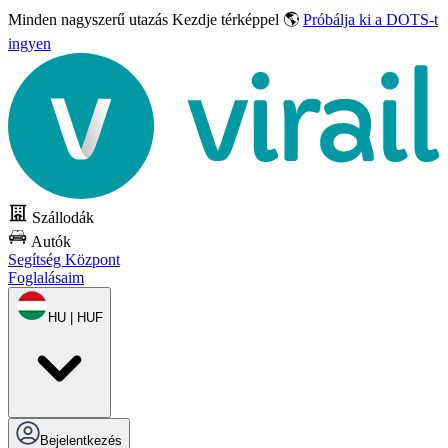
Minden nagyszerű utazás
Kezdje térképpel 🌎
Próbálja ki a DOTS-t
ingyen
Szállodák
Autók
Segítség Központ
Foglalásaim
HU | HUF
Bejelentkezés