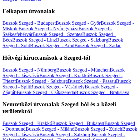
Felkapott útvonalak
Buszok Szeged - Budapest
Buszok Szeged - Győr
Buszok Szeged -
Miskolc
Buszok Szeged - Nyíregyháza
Buszok Szeged -
Székesfehérvár
Buszok Szeged - Szentes
Buszok Szeged -
Bécs
Buszok Szeged - Linz
Buszok Szeged - Salzburg
Buszok
Szeged - Split
Buszok Szeged - Arad
Buszok Szeged - Zadar
Hétvégi kiruccanások a Szeged-tól
Buszok Szeged - Nürnberg
Buszok Szeged - München
Buszok
Szeged - Jászvásár
Buszok Szeged - Krakkó
Buszok Szeged -
Trieszt
Buszok Szeged - Salzburg
Buszok Szeged - Passau
Buszok
Szeged - Split
Buszok Szeged - Vásárhely
Buszok Szeged -
Zágráb
Buszok Szeged - Csíkszereda
Buszok Szeged - Bratislava
Nemzetközi útvonalak Szeged-ból és a közeli
területekről
Buszok Szeged - Krakkó
Buszok Szeged - Bukarest
Buszok Szeged
- Dortmund
Buszok Szeged - Milánó
Buszok Szeged - Zürich
Buszok
Szeged - Jászvásár
Buszok Szeged - Salzburg
Buszok Szeged -