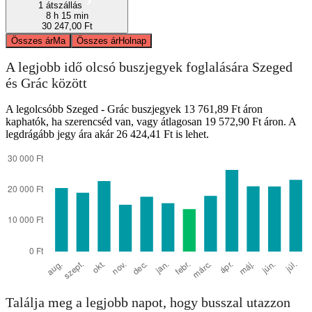
1 átszállás
8 h 15 min
30 247,00 Ft
Összes ár
Ma
Összes ár
Holnap
A legjobb idő olcsó buszjegyek foglalására Szeged
és Grác között
A legolcsóbb Szeged - Grác buszjegyek 13 761,89 Ft áron
kaphatók, ha szerencséd van, vagy átlagosan 19 572,90 Ft áron. A
legdrágább jegy ára akár 26 424,41 Ft is lehet.
Találja meg a legjobb napot, hogy busszal utazzon