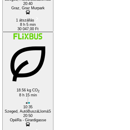
20:40
Graz, Graz Murpark
1 átszállás
8 h 5 min
30 047,00 Ft
18.56 kg CO
2
8 h 15 min
10:35
Szeged, AutóBuszáLlomáS
20:50
OpéRa - Girardigasse