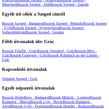
Kolozsvár
Buszok Szeged - Temesvár
Buszok Szeged -
München
Buszok Szeged - Split
Buszok Szeged - Zágráb
Egyéb úti célok a Szeged címről
Buszok Szeged - Budapest
Buszok Szeged - Miskolc
Buszok Szeged
- Győr
Buszok Szeged - Nyíregyháza
Buszok Szeged -
Székesfehérvár
Buszok Szeged - Szentes
Főbb útvonalak ide: Grác
Buszok Felsőőr - Grác
Buszok Gleisdorf - Grác
Buszok Bécs -
Grác
Buszok Gratwein - Grác
Buszok Rohrbach an der Lafnitz -
Grác
Kapcsolódó útvonalak
Vonatok Szeged - Grác
Egyéb népszerű útvonalak
Buszok Heidelberg - Budapest
Buszok Miskolc - London
Buszok
Budapest - Murcia
Buszok Lviv - Rivne
Buszok Budapest -
Aleșd
Buszok Győr - Dortmund
Buszok Huedin - Budapest
Buszok