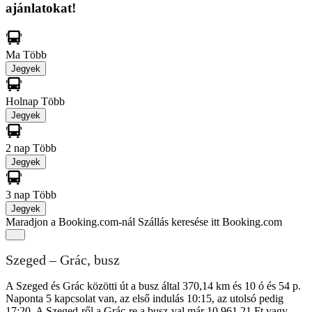
ajánlatokat!
Ma
Több
Jegyek
Holnap
Több
Jegyek
2 nap
Több
Jegyek
3 nap
Több
Jegyek
Maradjon a Booking.com-nál
Szállás keresése itt Booking.com
Szeged – Grác, busz
A Szeged és Grác közötti út a busz által 370,14 km és 10 ó és 54 p.
Naponta 5 kapcsolat van, az első indulás 10:15, az utolsó pedig
17:20. A Szeged-ről a Grác-re a busz-val már 10 961,21 Ft vagy