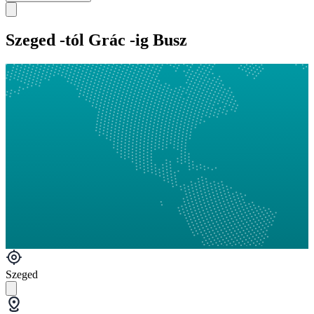
Szeged -tól Grác -ig Busz
Szeged