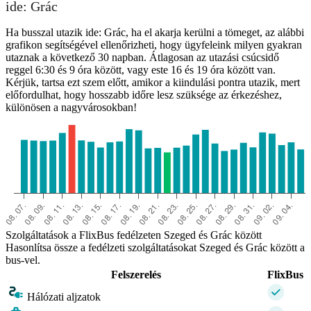
ide: Grác
Ha busszal utazik ide: Grác, ha el akarja kerülni a tömeget, az alábbi
grafikon segítségével ellenőrizheti, hogy ügyfeleink milyen gyakran
utaznak a következő 30 napban. Átlagosan az utazási csúcsidő
reggel 6:30 és 9 óra között, vagy este 16 és 19 óra között van.
Kérjük, tartsa ezt szem előtt, amikor a kiindulási pontra utazik, mert
előfordulhat, hogy hosszabb időre lesz szüksége az érkezéshez,
különösen a nagyvárosokban!
Szolgáltatások a FlixBus fedélzeten Szeged és Grác között
Hasonlítsa össze a fedélzeti szolgáltatásokat Szeged és Grác között a
bus-vel.
Felszerelés
FlixBus
Hálózati aljzatok