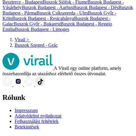
Beszterce - Budapest
Buszok Siófok - Fiume
Buszok Budapest -
Vásárhely
Buszok Budapest - Aarhus
Buszok Budapest - Dés
Buszok
Budapest - Párma
Buszok Csíkszereda - Ulm
Buszok Győr -
Köln
Buszok Budapest - Resicabánya
Buszok Budapest -
Galac
Buszok Győr - Bukarest
Buszok Budapest - Reggio
Emilia
Buszok Budapest - Limoges
Virail
>
Buszok Szeged - Grác
A Virail egy online platform, amely
összehasonlítja az utazáshoz elérhető összes útvonalat.
Rólunk
Impresszum
Adatvédelmi nyilatkozat
Felhasználási feltételek
Betekintések