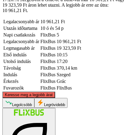
19 323,59 Ft áron lehet utazni. A legjobb ár erre az útra:
10 961,21 Ft.
Legalacsonyabb ár
10 961,21 Ft
Utazás időtartama
10 ó és 54 p
Napi csatlakozás
FlixBus
5
Legalacsonyabb ár
FlixBus
10 961,21 Ft
Legmagasabb ár
FlixBus
19 323,59 Ft
Első indulás
FlixBus
10:15
Utolsó indulás
FlixBus
17:20
Távolság
FlixBus
370,14 km
Indulás
FlixBus
Szeged
Érkezés
FlixBus
Grác
Fuvarozók
FlixBus
FlixBus
©
CARTO
, ©
OpenStreetMap
contributors
Keresse meg a legjobb árat
Legolcsóbb
Legrövidebb
Graz