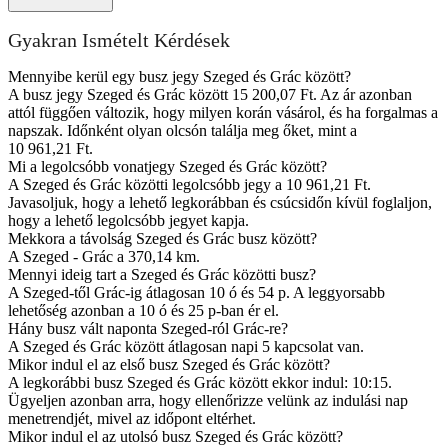
Gyakran Ismételt Kérdések
Mennyibe kerül egy busz jegy Szeged és Grác között?
A busz jegy Szeged és Grác között 15 200,07 Ft. Az ár azonban
attól függően változik, hogy milyen korán vásárol, és ha forgalmas a
napszak. Időnként olyan olcsón találja meg őket, mint a
10 961,21 Ft.
Mi a legolcsóbb vonatjegy Szeged és Grác között?
A Szeged és Grác közötti legolcsóbb jegy a 10 961,21 Ft.
Javasoljuk, hogy a lehető legkorábban és csúcsidőn kívül foglaljon,
hogy a lehető legolcsóbb jegyet kapja.
Mekkora a távolság Szeged és Grác busz között?
A Szeged - Grác a 370,14 km.
Mennyi ideig tart a Szeged és Grác közötti busz?
A Szeged-től Grác-ig átlagosan 10 ó és 54 p. A leggyorsabb
lehetőség azonban a 10 ó és 25 p-ban ér el.
Hány busz vált naponta Szeged-ról Grác-re?
A Szeged és Grác között átlagosan napi 5 kapcsolat van.
Mikor indul el az első busz Szeged és Grác között?
A legkorábbi busz Szeged és Grác között ekkor indul: 10:15.
Ügyeljen azonban arra, hogy ellenőrizze velünk az indulási nap
menetrendjét, mivel az időpont eltérhet.
Mikor indul el az utolsó busz Szeged és Grác között?