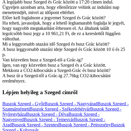
A legújabb busz Szeged és Grác között a 17:20 címen indul.
Ügyeljen azonban arra, hogy ellenőrizze velünk az indulási nap
menetrendjét, mivel az időpont eltérhet.
Előre kell foglalnom a jegyemet Szeged és Grác között?
Ha teheti, javasoljuk, hogy a lehető leghamarabb foglalja le jegyét,
hogy nagyobb megtakarítást érhessen el. Az általunk talált
legolcsóbb busz jegy a 10 961,21 Ft, de ez a kereslettől függően
változhat.
Mi a leggyorsabb utazási idő Szeged és busz Grác között?
A busz leggyorsabb utazási ideje Szeged és Grác között 10 ó és 25
p.
Van közvetlen busz a Szeged-tól a Grác-ig?
Igen, van egy közvetlen busz a Szeged és a Grác között.
Mekkora a CO2-kibocsátás a Szeged-Grác és busz között?
A busz út a Szeged-től a Grác-ig 27.76kg CO2-kibocsátást
eredményez.
Lépjen helyileg a Szeged címről
Buszok Szeged - Győr
Buszok Szeged - Nagyvárad
Buszok Szeged -
Szatmárnémeti
Buszok Szeged - Székesfehérvár
Buszok Szeged -
Nyíregyháza
Buszok Szeged - Déva
Buszok Szeged -
Nagyenyed
Buszok Szeged - Temesvár
Buszok Szeged -
Arad
Buszok Szeged - Szentes
Buszok Szeged - Petrozsény
Buszok
Szeged - Kolozsvár