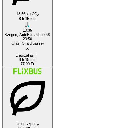
18.56 kg CO
2
8 h 15 min
10:35
Szeged, AutóBuszáLlomáS
20:50
Graz (Girardigasse)
1 átszállás
8 h 15 min
77,90 Ft
26.06 kg CO
2