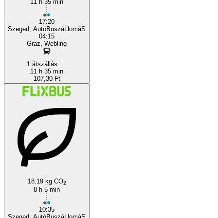
11 h 35 min
17:20
Szeged, AutóBuszáLlomáS
04:15
Graz, Webling
1 átszállás
11 h 35 min
107,30 Ft
18.19 kg CO
2
8 h 5 min
10:35
Szeged, AutóBuszáLlomáS