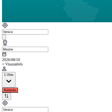
2026/08/10
+ Visszatérés
1 Utas
Keresés