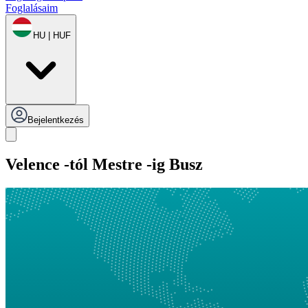
Foglalásaim
HU | HUF
Bejelentkezés
Velence -tól Mestre -ig Busz