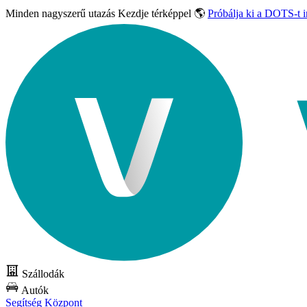
Minden nagyszerű utazás
Kezdje térképpel 🌎
Próbálja ki a DOTS-t 
Szállodák
Autók
Segítség Központ