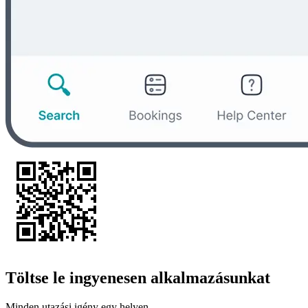
Töltse le ingyenesen alkalmazásunkat
Minden utazási igény egy helyen