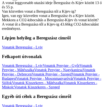
A vonat leggyorsabb utazási ideje Beregszász és Kijev között 13 ó
és 55 p.
Van közvetlen vonat a Beregszász-tól a Kijev-ig?
Igen, van egy közvetlen vonat a Beregszász és a Kijev között.
Mekkora a CO2-kibocsátás a Beregszász-Kijev és vonat között?
A vonat út a Beregszász-től a Kijev-ig 43.66kg CO2-kibocsátást
eredményez.
Lépjen helyileg a Beregszász címről
Vonatok Beregszász - Lviv
Felkapott útvonalak
Vonatok Beregszász - Lviv
Vonatok Penyige - Győr
Vonatok
Penyige - Mátészalka
Vonatok Penyige - Nagykanizsa
Vonatok
Penyige - Debrecen
Vonatok Penyige - Szeged
Vonatok Penyige -
Budapest
Vonatok Penyige - Mosonmagyaróvár
Vonatok Penyige -
Siófok
Vonatok Kisszekeres - Mátészalka
Vonatok Kisszekeres -
Miskolc
Vonatok Kisszekeres - Szeged
Egyéb úti célok a Beregszász címről
Vonatok Beregszász - Lviv