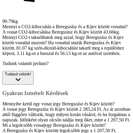
99.79kg
Mennyi a CO2-kibocsátás a Beregszász és a Kijev között vonattal?
A vonat CO2-kibocsátása Beregszász és Kijev között 43.66kg.
Mennyi CO2-t takaríthatok meg azzal, hogy Beregszász és Kijev
között vonattal utazom?
Ha vonattal utazik Beregszász és Kijev
között, 81.07 kg szén-dioxid-kibocsátást takarít meg a repüléshez
képest, 3.11 kg-ot a busszal és 56.13 kg-ot az autóval szemben.
Tudunk valamit javítani?
Tudasd velünk!
Gyakran Ismételt Kérdések
Mennyibe kerül egy vonat jegy Beregszász és Kijev között?
A vonat jegy Beregszász és Kijev között 2 285,24 Ft. Az ár azonban
attól függően változik, hogy milyen korán vásárol, és ha forgalmas a
napszak. Időnként olyan olcsón találja meg őket, mint a 1 207,50 Ft.
Mi a legolcsóbb vonatjegy Beregszász és Kijev között?
A Beregszász és Kijev közötti legolcsóbb jegy a 1 207,50 Ft.