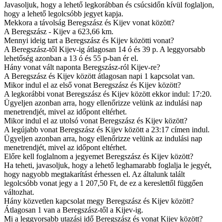
Javasoljuk, hogy a lehető legkorábban és csúcsidőn kívül foglaljon,
hogy a lehető legolcsóbb jegyet kapja.
Mekkora a távolság Beregszász és Kijev vonat között?
A Beregszász - Kijev a 623,66 km.
Mennyi ideig tart a Beregszász és Kijev közötti vonat?
A Beregszász-től Kijev-ig átlagosan 14 ó és 39 p. A leggyorsabb
lehetőség azonban a 13 ó és 55 p-ban ér el.
Hány vonat vált naponta Beregszász-ról Kijev-re?
A Beregszász és Kijev között átlagosan napi 1 kapcsolat van.
Mikor indul el az első vonat Beregszász és Kijev között?
A legkorábbi vonat Beregszász és Kijev között ekkor indul: 17:20.
Ügyeljen azonban arra, hogy ellenőrizze velünk az indulási nap
menetrendjét, mivel az időpont eltérhet.
Mikor indul el az utolsó vonat Beregszász és Kijev között?
A legújabb vonat Beregszász és Kijev között a 23:17 címen indul.
Ügyeljen azonban arra, hogy ellenőrizze velünk az indulási nap
menetrendjét, mivel az időpont eltérhet.
Előre kell foglalnom a jegyemet Beregszász és Kijev között?
Ha teheti, javasoljuk, hogy a lehető leghamarabb foglalja le jegyét,
hogy nagyobb megtakarítást érhessen el. Az általunk talált
legolcsóbb vonat jegy a 1 207,50 Ft, de ez a kereslettől függően
változhat.
Hány közvetlen kapcsolat megy Beregszász és Kijev között?
Átlagosan 1 van a Beregszász-től a Kijev-ig.
Mi a leggyorsabb utazási idő Beregszász és vonat Kijev között?