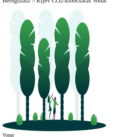
Beregszász – Kijev CO2-kibocsátás Vonat
Vonat