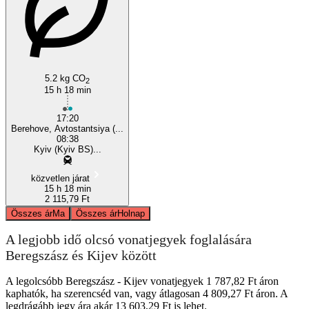
Berehove
5.2 kg CO
2
15 h 18 min
17:20
Berehove, Avtostantsiya (...
08:38
Kyiv (Kyiv BS)...
közvetlen járat
15 h 18 min
2 115,79 Ft
Összes ár
Ma
Összes ár
Holnap
A legjobb idő olcsó vonatjegyek foglalására
Beregszász és Kijev között
A legolcsóbb Beregszász - Kijev vonatjegyek 1 787,82 Ft áron
kaphatók, ha szerencséd van, vagy átlagosan 4 809,27 Ft áron. A
legdrágább jegy ára akár 13 603,29 Ft is lehet.