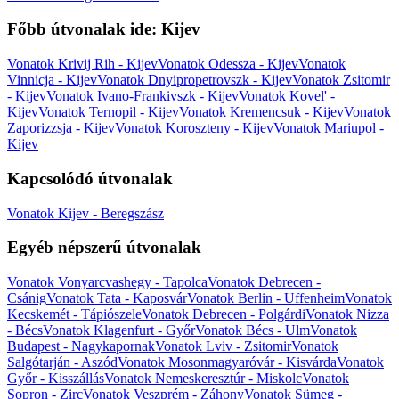
Főbb útvonalak ide: Kijev
Vonatok Krivij Rih - Kijev
Vonatok Odessza - Kijev
Vonatok
Vinnicja - Kijev
Vonatok Dnyipropetrovszk - Kijev
Vonatok Zsitomir
- Kijev
Vonatok Ivano-Frankivszk - Kijev
Vonatok Kovel' -
Kijev
Vonatok Ternopil - Kijev
Vonatok Kremencsuk - Kijev
Vonatok
Zaporizzsja - Kijev
Vonatok Koroszteny - Kijev
Vonatok Mariupol -
Kijev
Kapcsolódó útvonalak
Vonatok Kijev - Beregszász
Egyéb népszerű útvonalak
Vonatok Vonyarcvashegy - Tapolca
Vonatok Debrecen -
Csánig
Vonatok Tata - Kaposvár
Vonatok Berlin - Uffenheim
Vonatok
Kecskemét - Tápiószele
Vonatok Debrecen - Polgárdi
Vonatok Nizza
- Bécs
Vonatok Klagenfurt - Győr
Vonatok Bécs - Ulm
Vonatok
Budapest - Nagykapornak
Vonatok Lviv - Zsitomir
Vonatok
Salgótarján - Aszód
Vonatok Mosonmagyaróvár - Kisvárda
Vonatok
Győr - Kisszállás
Vonatok Nemeskeresztúr - Miskolc
Vonatok
Sopron - Zirc
Vonatok Veszprém - Záhony
Vonatok Sümeg -