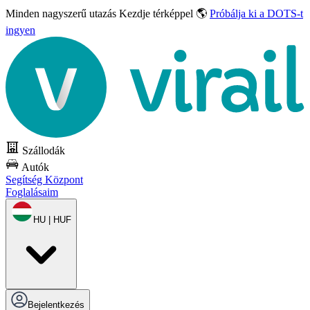
Minden nagyszerű utazás
Kezdje térképpel 🌎
Próbálja ki a DOTS-t
ingyen
Szállodák
Autók
Segítség Központ
Foglalásaim
HU | HUF
Bejelentkezés