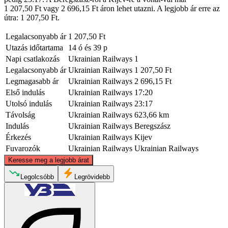
1 207,50 Ft vagy 2 696,15 Ft áron lehet utazni. A legjobb ár erre az
útra: 1 207,50 Ft.
Legalacsonyabb ár
1 207,50 Ft
Utazás időtartama
14 ó és 39 p
Napi csatlakozás
Ukrainian Railways
1
Legalacsonyabb ár
Ukrainian Railways
1 207,50 Ft
Legmagasabb ár
Ukrainian Railways
2 696,15 Ft
Első indulás
Ukrainian Railways
17:20
Utolsó indulás
Ukrainian Railways
23:17
Távolság
Ukrainian Railways
623,66 km
Indulás
Ukrainian Railways
Beregszász
Érkezés
Ukrainian Railways
Kijev
Fuvarozók
Ukrainian Railways
Ukrainian Railways
©
CARTO
, ©
OpenStreetMap
contributors
Keresse meg a legjobb árat
Legolcsóbb
Legrövidebb
Kyiv