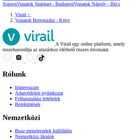
Sopron
Vonatok Stuttgart - Budapest
Vonatok Nápoly - Bécs
Virail
>
Vonatok Beregszász - Kijev
A Virail egy online platform, amely
összehasonlítja az utazáshoz elérhető összes útvonalat.
Rólunk
Impresszum
Adatvédelmi nyilatkozat
Felhasználási feltételek
Betekintések
Nemzetközi
Busz menetrendek külföldön
Nemzetközi Járatok