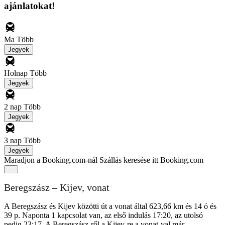
ajánlatokat!
Ma
Több
Jegyek
Holnap
Több
Jegyek
2 nap
Több
Jegyek
3 nap
Több
Jegyek
Maradjon a Booking.com-nál
Szállás keresése itt Booking.com
Beregszász – Kijev, vonat
A Beregszász és Kijev közötti út a vonat által 623,66 km és 14 ó és
39 p. Naponta 1 kapcsolat van, az első indulás 17:20, az utolsó
pedig 23:17. A Beregszász-ről a Kijev-re a vonat-val már