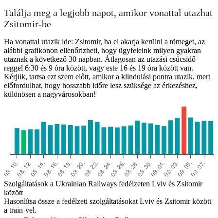
Találja meg a legjobb napot, amikor vonattal utazhat
Zsitomir-be
Ha vonattal utazik ide: Zsitomir, ha el akarja kerülni a tömeget, az
alábbi grafikonon ellenőrizheti, hogy ügyfeleink milyen gyakran
utaznak a következő 30 napban. Átlagosan az utazási csúcsidő
reggel 6:30 és 9 óra között, vagy este 16 és 19 óra között van.
Kérjük, tartsa ezt szem előtt, amikor a kiindulási pontra utazik, mert
előfordulhat, hogy hosszabb időre lesz szüksége az érkezéshez,
különösen a nagyvárosokban!
Szolgáltatások a Ukrainian Railways fedélzeten Lviv és Zsitomir
között
Hasonlítsa össze a fedélzeti szolgáltatásokat Lviv és Zsitomir között
a train-vel.