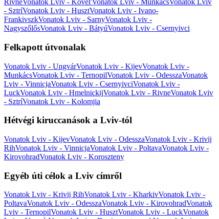
Rivne
Vonatok Lviv - Kovel'
Vonatok Lviv - Munkács
Vonatok Lviv
- Sztrí
Vonatok Lviv - Huszt
Vonatok Lviv - Ivano-
Frankivszk
Vonatok Lviv - Sarny
Vonatok Lviv -
Nagyszőlős
Vonatok Lviv - Bátyú
Vonatok Lviv - Csernyivci
Felkapott útvonalak
Vonatok Lviv - Ungvár
Vonatok Lviv - Kijev
Vonatok Lviv -
Munkács
Vonatok Lviv - Ternopil
Vonatok Lviv - Odessza
Vonatok
Lviv - Vinnicja
Vonatok Lviv - Csernyivci
Vonatok Lviv -
Luck
Vonatok Lviv - Hmelnickij
Vonatok Lviv - Rivne
Vonatok Lviv
- Sztrí
Vonatok Lviv - Kolomjia
Hétvégi kiruccanások a Lviv-tól
Vonatok Lviv - Kijev
Vonatok Lviv - Odessza
Vonatok Lviv - Krivij
Rih
Vonatok Lviv - Vinnicja
Vonatok Lviv - Poltava
Vonatok Lviv -
Kirovohrad
Vonatok Lviv - Koroszteny
Egyéb úti célok a Lviv címről
Vonatok Lviv - Krivij Rih
Vonatok Lviv - Kharkiv
Vonatok Lviv -
Poltava
Vonatok Lviv - Odessza
Vonatok Lviv - Kirovohrad
Vonatok
Lviv - Ternopil
Vonatok Lviv - Huszt
Vonatok Lviv - Luck
Vonatok