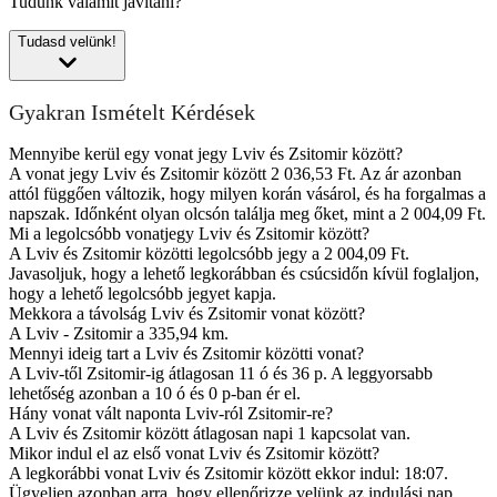
Tudunk valamit javítani?
Tudasd velünk!
Gyakran Ismételt Kérdések
Mennyibe kerül egy vonat jegy Lviv és Zsitomir között?
A vonat jegy Lviv és Zsitomir között 2 036,53 Ft. Az ár azonban
attól függően változik, hogy milyen korán vásárol, és ha forgalmas a
napszak. Időnként olyan olcsón találja meg őket, mint a 2 004,09 Ft.
Mi a legolcsóbb vonatjegy Lviv és Zsitomir között?
A Lviv és Zsitomir közötti legolcsóbb jegy a 2 004,09 Ft.
Javasoljuk, hogy a lehető legkorábban és csúcsidőn kívül foglaljon,
hogy a lehető legolcsóbb jegyet kapja.
Mekkora a távolság Lviv és Zsitomir vonat között?
A Lviv - Zsitomir a 335,94 km.
Mennyi ideig tart a Lviv és Zsitomir közötti vonat?
A Lviv-től Zsitomir-ig átlagosan 11 ó és 36 p. A leggyorsabb
lehetőség azonban a 10 ó és 0 p-ban ér el.
Hány vonat vált naponta Lviv-ról Zsitomir-re?
A Lviv és Zsitomir között átlagosan napi 1 kapcsolat van.
Mikor indul el az első vonat Lviv és Zsitomir között?
A legkorábbi vonat Lviv és Zsitomir között ekkor indul: 18:07.
Ügyeljen azonban arra, hogy ellenőrizze velünk az indulási nap