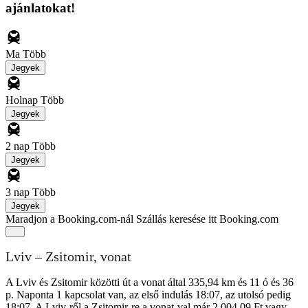
ajánlatokat!
Ma
Több
Jegyek
Holnap
Több
Jegyek
2 nap
Több
Jegyek
3 nap
Több
Jegyek
Maradjon a Booking.com-nál
Szállás keresése itt Booking.com
Lviv – Zsitomir, vonat
A Lviv és Zsitomir közötti út a vonat által 335,94 km és 11 ó és 36
p. Naponta 1 kapcsolat van, az első indulás 18:07, az utolsó pedig
18:07. A Lviv-ről a Zsitomir-re a vonat-val már 2 004,09 Ft vagy