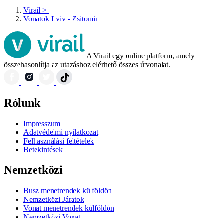
Virail
>
Vonatok Lviv - Zsitomir
A Virail egy online platform, amely
összehasonlítja az utazáshoz elérhető összes útvonalat.
Rólunk
Impresszum
Adatvédelmi nyilatkozat
Felhasználási feltételek
Betekintések
Nemzetközi
Busz menetrendek külföldön
Nemzetközi Járatok
Vonat menetrendek külföldön
Nemzetközi Vonat