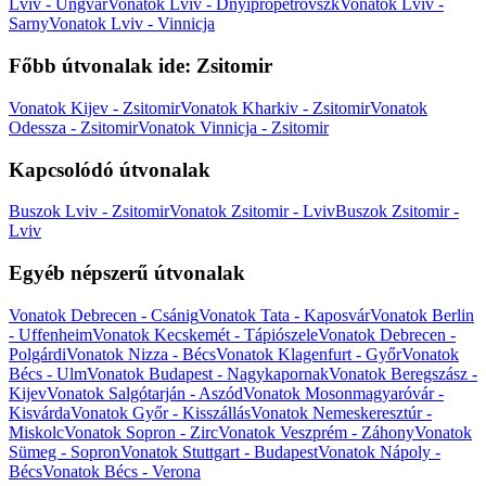
Lviv - Ungvár
Vonatok Lviv - Dnyipropetrovszk
Vonatok Lviv -
Sarny
Vonatok Lviv - Vinnicja
Főbb útvonalak ide: Zsitomir
Vonatok Kijev - Zsitomir
Vonatok Kharkiv - Zsitomir
Vonatok
Odessza - Zsitomir
Vonatok Vinnicja - Zsitomir
Kapcsolódó útvonalak
Buszok Lviv - Zsitomir
Vonatok Zsitomir - Lviv
Buszok Zsitomir -
Lviv
Egyéb népszerű útvonalak
Vonatok Debrecen - Csánig
Vonatok Tata - Kaposvár
Vonatok Berlin
- Uffenheim
Vonatok Kecskemét - Tápiószele
Vonatok Debrecen -
Polgárdi
Vonatok Nizza - Bécs
Vonatok Klagenfurt - Győr
Vonatok
Bécs - Ulm
Vonatok Budapest - Nagykapornak
Vonatok Beregszász -
Kijev
Vonatok Salgótarján - Aszód
Vonatok Mosonmagyaróvár -
Kisvárda
Vonatok Győr - Kisszállás
Vonatok Nemeskeresztúr -
Miskolc
Vonatok Sopron - Zirc
Vonatok Veszprém - Záhony
Vonatok
Sümeg - Sopron
Vonatok Stuttgart - Budapest
Vonatok Nápoly -
Bécs
Vonatok Bécs - Verona