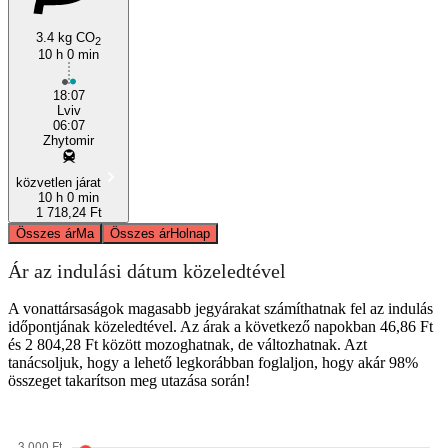
3.4 kg CO
2
10 h 0 min
18:07
Lviv
06:07
Zhytomir
közvetlen járat
10 h 0 min
1 718,24 Ft
Összes ár
Ma
Összes ár
Holnap
Ár az indulási dátum közeledtével
A vonattársaságok magasabb jegyárakat számíthatnak fel az indulás
időpontjának közeledtével. Az árak a következő napokban 46,86 Ft
és 2 804,28 Ft között mozoghatnak, de változhatnak. Azt
tanácsoljuk, hogy a lehető legkorábban foglaljon, hogy akár 98%
összeget takarítson meg utazása során!