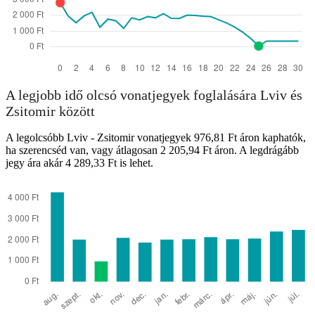
A legjobb idő olcsó vonatjegyek foglalására Lviv és
Zsitomir között
A legolcsóbb Lviv - Zsitomir vonatjegyek 976,81 Ft áron kaphatók,
ha szerencséd van, vagy átlagosan 2 205,94 Ft áron. A legdrágább
jegy ára akár 4 289,33 Ft is lehet.