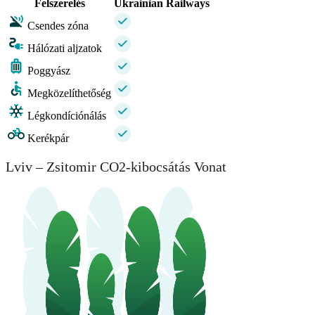
Felszerelés
Ukrainian Railways
Csendes zóna
Hálózati aljzatok
Poggyász
Megközelíthetőség
Légkondíciónálás
Kerékpár
Lviv – Zsitomir CO2-kibocsátás Vonat