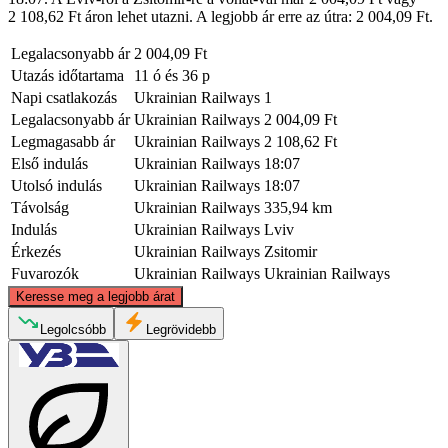
2 108,62 Ft áron lehet utazni. A legjobb ár erre az útra: 2 004,09 Ft.
Legalacsonyabb ár
2 004,09 Ft
Utazás időtartama
11 ó és 36 p
Napi csatlakozás
Ukrainian Railways
1
Legalacsonyabb ár
Ukrainian Railways
2 004,09 Ft
Legmagasabb ár
Ukrainian Railways
2 108,62 Ft
Első indulás
Ukrainian Railways
18:07
Utolsó indulás
Ukrainian Railways
18:07
Távolság
Ukrainian Railways
335,94 km
Indulás
Ukrainian Railways
Lviv
Érkezés
Ukrainian Railways
Zsitomir
Fuvarozók
Ukrainian Railways
Ukrainian Railways
©
CARTO
, ©
OpenStreetMap
contributors
Keresse meg a legjobb árat
Legolcsóbb
Legrövidebb
Zhytomyr
Lviv