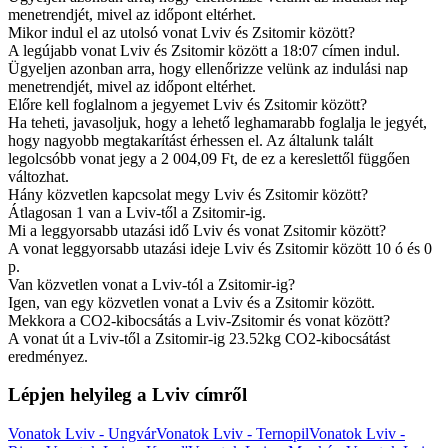
menetrendjét, mivel az időpont eltérhet.
Mikor indul el az utolsó vonat Lviv és Zsitomir között?
A legújabb vonat Lviv és Zsitomir között a 18:07 címen indul.
Ügyeljen azonban arra, hogy ellenőrizze velünk az indulási nap
menetrendjét, mivel az időpont eltérhet.
Előre kell foglalnom a jegyemet Lviv és Zsitomir között?
Ha teheti, javasoljuk, hogy a lehető leghamarabb foglalja le jegyét,
hogy nagyobb megtakarítást érhessen el. Az általunk talált
legolcsóbb vonat jegy a 2 004,09 Ft, de ez a kereslettől függően
változhat.
Hány közvetlen kapcsolat megy Lviv és Zsitomir között?
Átlagosan 1 van a Lviv-től a Zsitomir-ig.
Mi a leggyorsabb utazási idő Lviv és vonat Zsitomir között?
A vonat leggyorsabb utazási ideje Lviv és Zsitomir között 10 ó és 0
p.
Van közvetlen vonat a Lviv-tól a Zsitomir-ig?
Igen, van egy közvetlen vonat a Lviv és a Zsitomir között.
Mekkora a CO2-kibocsátás a Lviv-Zsitomir és vonat között?
A vonat út a Lviv-től a Zsitomir-ig 23.52kg CO2-kibocsátást
eredményez.
Lépjen helyileg a Lviv címről
Vonatok Lviv - Ungvár
Vonatok Lviv - Ternopil
Vonatok Lviv -