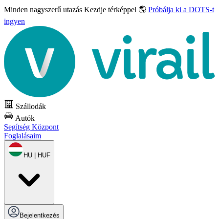
Minden nagyszerű utazás
Kezdje térképpel 🌎
Próbálja ki a DOTS-t
ingyen
Szállodák
Autók
Segítség Központ
Foglalásaim
HU | HUF
Bejelentkezés