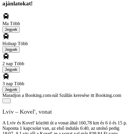
ajánlatokat!
Ma
Több
Jegyek
Holnap
Több
Jegyek
2 nap
Több
Jegyek
3 nap
Több
Jegyek
Maradjon a Booking.com-nál
Szállás keresése itt Booking.com
Lviv – Kovel', vonat
A Lviv és Kovel' közötti út a vonat által 160,78 km és 6 ó és 15 p.
Naponta 1 kapcsolat van, az első indulás 6:40, az utolsó pedig
18:07. A Lviv-ről a Kovel'-re a vonat-val már 839,84 Ft vagy