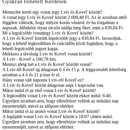
Gyakran Ismételt Kérdések
Mennyibe kerül egy vonat jegy Lviv és Kovel' között?
A vonat jegy Lviv és Kovel' között 2 000,48 Ft. Az ár azonban attól
függően változik, hogy milyen korán vásárol, és ha forgalmas a
napszak. Időnként olyan olcsón találja meg őket, mint a 839,84 Ft.
Mi a legolcsóbb vonatjegy Lviv és Kovel' között?
A Lviv és Kovel' közötti legolcsóbb jegy a 839,84 Ft. Javasoljuk,
hogy a lehető legkorábban és csúcsidőn kívül foglaljon, hogy a
lehető legolcsóbb jegyet kapja.
Mekkora a távolság Lviv és Kovel' vonat között?
A Lviv - Kovel' a 160,78 km.
Mennyi ideig tart a Lviv és Kovel' közötti vonat?
A Lviv-től Kovel'-ig átlagosan 6 ó és 15 p. A leggyorsabb lehetőség
azonban a 4 ó és 21 p-ban ér el.
Hány vonat vált naponta Lviv-ról Kovel'-re?
A Lviv és Kovel' között átlagosan napi 1 kapcsolat van.
Mikor indul el az első vonat Lviv és Kovel' között?
A legkorábbi vonat Lviv és Kovel' között ekkor indul: 6:40.
Ügyeljen azonban arra, hogy ellenőrizze velünk az indulási nap
menetrendjét, mivel az időpont eltérhet.
Mikor indul el az utolsó vonat Lviv és Kovel' között?
A legújabb vonat Lviv és Kovel' között a 18:07 címen indul.
Ügyeljen azonban arra, hogy ellenőrizze velünk az indulási nap
menetrendjét, mivel az időpont eltérhet.