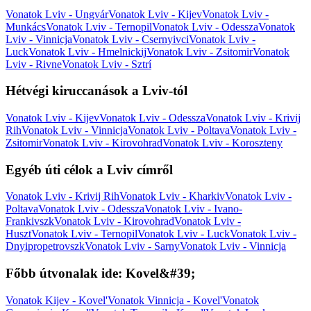
Vonatok Lviv - Ungvár
Vonatok Lviv - Kijev
Vonatok Lviv -
Munkács
Vonatok Lviv - Ternopil
Vonatok Lviv - Odessza
Vonatok
Lviv - Vinnicja
Vonatok Lviv - Csernyivci
Vonatok Lviv -
Luck
Vonatok Lviv - Hmelnickij
Vonatok Lviv - Zsitomir
Vonatok
Lviv - Rivne
Vonatok Lviv - Sztrí
Hétvégi kiruccanások a Lviv-tól
Vonatok Lviv - Kijev
Vonatok Lviv - Odessza
Vonatok Lviv - Krivij
Rih
Vonatok Lviv - Vinnicja
Vonatok Lviv - Poltava
Vonatok Lviv -
Zsitomir
Vonatok Lviv - Kirovohrad
Vonatok Lviv - Koroszteny
Egyéb úti célok a Lviv címről
Vonatok Lviv - Krivij Rih
Vonatok Lviv - Kharkiv
Vonatok Lviv -
Poltava
Vonatok Lviv - Odessza
Vonatok Lviv - Ivano-
Frankivszk
Vonatok Lviv - Kirovohrad
Vonatok Lviv -
Huszt
Vonatok Lviv - Ternopil
Vonatok Lviv - Luck
Vonatok Lviv -
Dnyipropetrovszk
Vonatok Lviv - Sarny
Vonatok Lviv - Vinnicja
Főbb útvonalak ide: Kovel&#39;
Vonatok Kijev - Kovel'
Vonatok Vinnicja - Kovel'
Vonatok