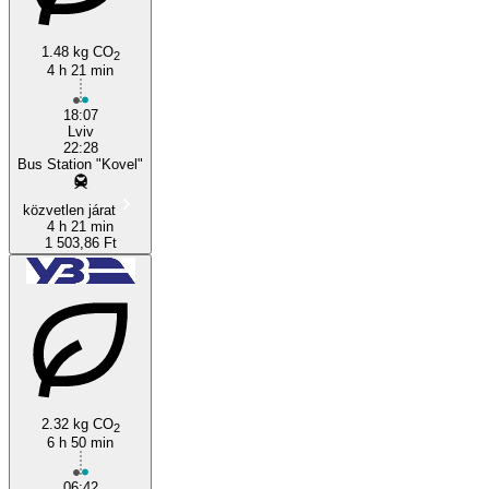
1.48 kg CO
2
4 h 21 min
Lviv
18:07
Lviv
22:28
Bus Station "Kovel"
közvetlen járat
4 h 21 min
1 503,86 Ft
2.32 kg CO
2
6 h 50 min
06:42