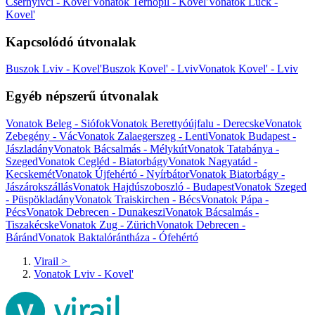
Csernyivci - Kovel'
Vonatok Ternopil - Kovel'
Vonatok Luck -
Kovel'
Kapcsolódó útvonalak
Buszok Lviv - Kovel'
Buszok Kovel' - Lviv
Vonatok Kovel' - Lviv
Egyéb népszerű útvonalak
Vonatok Beleg - Siófok
Vonatok Berettyóújfalu - Derecske
Vonatok
Zebegény - Vác
Vonatok Zalaegerszeg - Lenti
Vonatok Budapest -
Jászladány
Vonatok Bácsalmás - Mélykút
Vonatok Tatabánya -
Szeged
Vonatok Cegléd - Biatorbágy
Vonatok Nagyatád -
Kecskemét
Vonatok Újfehértó - Nyírbátor
Vonatok Biatorbágy -
Jászárokszállás
Vonatok Hajdúszoboszló - Budapest
Vonatok Szeged
- Püspökladány
Vonatok Traiskirchen - Bécs
Vonatok Pápa -
Pécs
Vonatok Debrecen - Dunakeszi
Vonatok Bácsalmás -
Tiszakécske
Vonatok Zug - Zürich
Vonatok Debrecen -
Báránd
Vonatok Baktalórántháza - Ófehértó
Virail
>
Vonatok Lviv - Kovel'