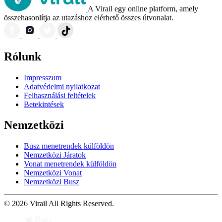
A Virail egy online platform, amely
összehasonlítja az utazáshoz elérhető összes útvonalat.
Rólunk
Impresszum
Adatvédelmi nyilatkozat
Felhasználási feltételek
Betekintések
Nemzetközi
Busz menetrendek külföldön
Nemzetközi Járatok
Vonat menetrendek külföldön
Nemzetközi Vonat
Nemzetközi Busz
© 2026 Virail All Rights Reserved.