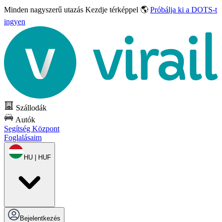
Minden nagyszerű utazás
Kezdje térképpel 🌎
Próbálja ki a DOTS-t
ingyen
Szállodák
Autók
Segítség Központ
Foglalásaim
HU | HUF
Bejelentkezés