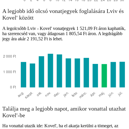
A legjobb idő olcsó vonatjegyek foglalására Lviv és
Kovel' között
A legolcsóbb Lviv - Kovel' vonatjegyek 1 521,09 Ft áron kaphatók,
ha szerencséd van, vagy átlagosan 1 805,54 Ft áron. A legdrágább
jegy ára akár 2 191,52 Ft is lehet.
Találja meg a legjobb napot, amikor vonattal utazhat
Kovel'-be
Ha vonattal utazik ide: Kovel', ha el akarja kerülni a tömeget, az