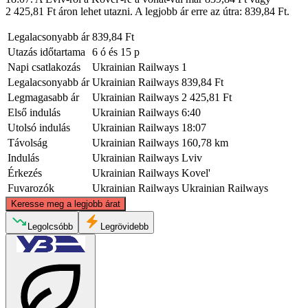
2 425,81 Ft áron lehet utazni. A legjobb ár erre az útra: 839,84 Ft.
Legalacsonyabb ár
839,84 Ft
Utazás időtartama
6 ó és 15 p
Napi csatlakozás
Ukrainian Railways
1
Legalacsonyabb ár
Ukrainian Railways
839,84 Ft
Legmagasabb ár
Ukrainian Railways
2 425,81 Ft
Első indulás
Ukrainian Railways
6:40
Utolsó indulás
Ukrainian Railways
18:07
Távolság
Ukrainian Railways
160,78 km
Indulás
Ukrainian Railways
Lviv
Érkezés
Ukrainian Railways
Kovel'
Fuvarozók
Ukrainian Railways
Ukrainian Railways
©
CARTO
, ©
OpenStreetMap
contributors
Keresse meg a legjobb árat
Kovel
Legolcsóbb
Legrövidebb