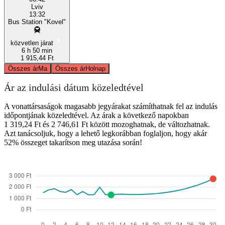
Lviv
13:32
Bus Station "Kovel"
közvetlen járat
6 h 50 min
1 915,44 Ft
Összes ár
Ma
Összes ár
Holnap
Ár az indulási dátum közeledtével
A vonattársaságok magasabb jegyárakat számíthatnak fel az indulás
időpontjának közeledtével. Az árak a következő napokban
1 319,24 Ft és 2 746,61 Ft között mozoghatnak, de változhatnak.
Azt tanácsoljuk, hogy a lehető legkorábban foglaljon, hogy akár
52% összeget takarítson meg utazása során!