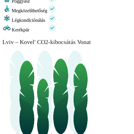
Poggyász
Megközelíthetőség
Légkondíciónálás
Kerékpár
Lviv – Kovel' CO2-kibocsátás Vonat