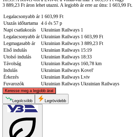
3 889,23 Ft áron lehet utazni. A legjobb ár erre az útra: 1 603,99 Ft.
Legalacsonyabb ár
1 603,99 Ft
Utazás időtartama
4 ó és 57 p
Napi csatlakozás
Ukrainian Railways
1
Legalacsonyabb ár
Ukrainian Railways
1 603,99 Ft
Legmagasabb ár
Ukrainian Railways
3 889,23 Ft
Első indulás
Ukrainian Railways
15:19
Utolsó indulás
Ukrainian Railways
18:33
Távolság
Ukrainian Railways
160,78 km
Indulás
Ukrainian Railways
Kovel'
Érkezés
Ukrainian Railways
Lviv
Fuvarozók
Ukrainian Railways
Ukrainian Railways
©
CARTO
, ©
OpenStreetMap
contributors
Keresse meg a legjobb árat
Kovel
Legolcsóbb
Legrövidebb