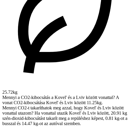
25.72kg
Mennyi a CO2-kibocsátás a Kovel' és a Lviv között vonattal?
A
vonat CO2-kibocsátása Kovel' és Lviv között 11.25kg.
Mennyi CO2-t takaríthatok meg azzal, hogy Kovel' és Lviv között
vonattal utazom?
Ha vonattal utazik Kovel' és Lviv között, 20.91 kg
szén-dioxid-kibocsátást takarít meg a repüléshez képest, 0.81 kg-ot a
busszal és 14.47 kg-ot az autóval szemben.