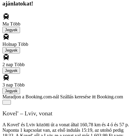
ajánlatokat!
Ma
Több
Jegyek
Holnap
Több
Jegyek
2 nap
Több
Jegyek
3 nap
Több
Jegyek
Maradjon a Booking.com-nál
Szállás keresése itt Booking.com
Kovel' – Lviv, vonat
A Kovel' és Lviv közötti út a vonat által 160,78 km és 4 ó és 57 p.
Naponta 1 kapcsolat van, az első indulás 15:19, az utolsó pedig
18:33. A Kovel'-ről a Lviv-re a vonat-val már 1 603,99 Ft vagy