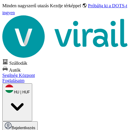
Minden nagyszerű utazás
Kezdje térképpel 🌎
Próbálja ki a DOTS-t
ingyen
Szállodák
Autók
Segítség Központ
Foglalásaim
HU | HUF
Bejelentkezés