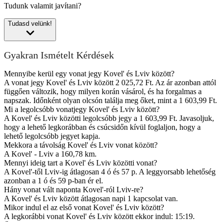
Tudunk valamit javítani?
Tudasd velünk!
Gyakran Ismételt Kérdések
Mennyibe kerül egy vonat jegy Kovel' és Lviv között?
A vonat jegy Kovel' és Lviv között 2 025,72 Ft. Az ár azonban attól
függően változik, hogy milyen korán vásárol, és ha forgalmas a
napszak. Időnként olyan olcsón találja meg őket, mint a 1 603,99 Ft.
Mi a legolcsóbb vonatjegy Kovel' és Lviv között?
A Kovel' és Lviv közötti legolcsóbb jegy a 1 603,99 Ft. Javasoljuk,
hogy a lehető legkorábban és csúcsidőn kívül foglaljon, hogy a
lehető legolcsóbb jegyet kapja.
Mekkora a távolság Kovel' és Lviv vonat között?
A Kovel' - Lviv a 160,78 km.
Mennyi ideig tart a Kovel' és Lviv közötti vonat?
A Kovel'-től Lviv-ig átlagosan 4 ó és 57 p. A leggyorsabb lehetőség
azonban a 1 ó és 59 p-ban ér el.
Hány vonat vált naponta Kovel'-ról Lviv-re?
A Kovel' és Lviv között átlagosan napi 1 kapcsolat van.
Mikor indul el az első vonat Kovel' és Lviv között?
A legkorábbi vonat Kovel' és Lviv között ekkor indul: 15:19.