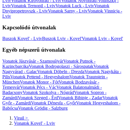
Lviv
Vonatok Kirovohrad - Lviv
Vonatok Novohrad-Volinszkij -
Lviv
Vonatok Ternopil - Lviv
Vonatok Luck - Lviv
Vonatok
Dnyipropetrovszk - Lviv
Vonatok Sarny - Lviv
Vonatok Vinnicja -
Lviv
Kapcsolódó útvonalak
Buszok Kovel' - Lviv
Buszok Lviv - Kovel'
Vonatok Lviv - Kovel'
Egyéb népszerű útvonalak
Vonatok Jászvásár - Szamosújvár
Vonatok Putnok -
Kazincbarcika
Vonatok Bodrogolaszi - Sárospatak
Vonatok
Nagyvárad - Galac
Vonatok Döbeln - Drezda
Vonatok Nagykáta -
Pilis
Vonatok Pettend - Hegyeshalom
Vonatok Traunstein -
München
Vonatok Monor - Fót
Vonatok Bodzavásár -
Temesvár
Vonatok Pécs - Vác
Vonatok Balatonalmádi -
Badacsony
Vonatok Szokolya - Nógrád
Vonatok Sopron -
Zamárdi
Vonatok Szeged - Érd
Vonatok Bibinje - Zadar
Vonatok
Győr - Zamárdi
Vonatok Dénesfa - Győr
Vonatok Hegyeshalom -
Babócsa
Vonatok Grödig - Salzburg
Virail
>
Vonatok Kovel' - Lviv