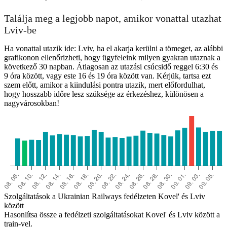
Találja meg a legjobb napot, amikor vonattal utazhat
Lviv-be
Ha vonattal utazik ide: Lviv, ha el akarja kerülni a tömeget, az alábbi
grafikonon ellenőrizheti, hogy ügyfeleink milyen gyakran utaznak a
következő 30 napban. Átlagosan az utazási csúcsidő reggel 6:30 és
9 óra között, vagy este 16 és 19 óra között van. Kérjük, tartsa ezt
szem előtt, amikor a kiindulási pontra utazik, mert előfordulhat,
hogy hosszabb időre lesz szüksége az érkezéshez, különösen a
nagyvárosokban!
Szolgáltatások a Ukrainian Railways fedélzeten Kovel' és Lviv
között
Hasonlítsa össze a fedélzeti szolgáltatásokat Kovel' és Lviv között a
train-vel.