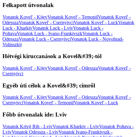
Felkapott útvonalak
Vonatok Kovel' - Kijev
Vonatok Kovel' - Ternopil
Vonatok Kovel' -
Odessza
Vonatok Kovel' - Csernyivci
Vonatok Kovel' - Luck
Vonatok
Luck - Kharkiv
Vonatok Luck - Lviv
Vonatok Luck -
Poltava
Vonatok Luck - Ivano-Frankivszk
Vonatok Luck -
Odessza
Vonatok Luck - Csernyivci
Vonatok Luck - Novohrad-
Volinszkij
Hétvégi kiruccanások a Kovel&#39;-tól
Vonatok Kovel' - Kijev
Vonatok Kovel' - Odessza
Vonatok Kovel' -
Csernyivci
Egyéb úti célok a Kovel&#39; címről
Vonatok Kovel' - Kijev
Vonatok Kovel' - Odessza
Vonatok Kovel' -
Csernyivci
Vonatok Kovel' - Ternopil
Vonatok Kovel' - Luck
Főbb útvonalak ide: Lviv
Vonatok Krivij Rih - Lviv
Vonatok Kharkiv - Lviv
Vonatok Poltava -
Lviv
Vonatok Odessza - Lviv
Vonatok Ivano-Frankivszk -