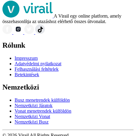
A Virail egy online platform, amely
összehasonlítja az utazáshoz elérhető összes útvonalat.
Rólunk
Impresszum
Adatvédelmi nyilatkozat
Felhasználási feltételek
Betekintések
Nemzetközi
Busz menetrendek külföldön
Nemzetközi Járatok
Vonat menetrendek külföldön
Nemzetközi Vonat
Nemzetközi Busz
© 2026 Virail All Rights Reserved.