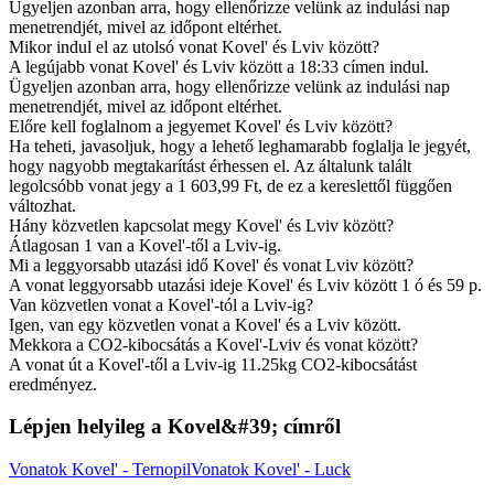
Ügyeljen azonban arra, hogy ellenőrizze velünk az indulási nap
menetrendjét, mivel az időpont eltérhet.
Mikor indul el az utolsó vonat Kovel' és Lviv között?
A legújabb vonat Kovel' és Lviv között a 18:33 címen indul.
Ügyeljen azonban arra, hogy ellenőrizze velünk az indulási nap
menetrendjét, mivel az időpont eltérhet.
Előre kell foglalnom a jegyemet Kovel' és Lviv között?
Ha teheti, javasoljuk, hogy a lehető leghamarabb foglalja le jegyét,
hogy nagyobb megtakarítást érhessen el. Az általunk talált
legolcsóbb vonat jegy a 1 603,99 Ft, de ez a kereslettől függően
változhat.
Hány közvetlen kapcsolat megy Kovel' és Lviv között?
Átlagosan 1 van a Kovel'-től a Lviv-ig.
Mi a leggyorsabb utazási idő Kovel' és vonat Lviv között?
A vonat leggyorsabb utazási ideje Kovel' és Lviv között 1 ó és 59 p.
Van közvetlen vonat a Kovel'-tól a Lviv-ig?
Igen, van egy közvetlen vonat a Kovel' és a Lviv között.
Mekkora a CO2-kibocsátás a Kovel'-Lviv és vonat között?
A vonat út a Kovel'-től a Lviv-ig 11.25kg CO2-kibocsátást
eredményez.
Lépjen helyileg a Kovel&#39; címről
Vonatok Kovel' - Ternopil
Vonatok Kovel' - Luck