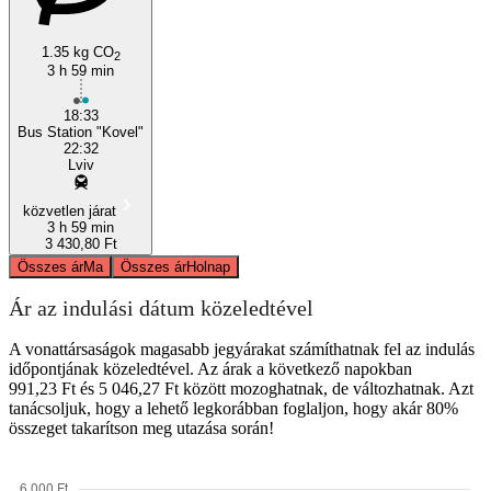
1.35 kg CO
2
3 h 59 min
Lviv
18:33
Bus Station "Kovel"
22:32
Lviv
közvetlen járat
3 h 59 min
3 430,80 Ft
Összes ár
Ma
Összes ár
Holnap
Ár az indulási dátum közeledtével
A vonattársaságok magasabb jegyárakat számíthatnak fel az indulás
időpontjának közeledtével. Az árak a következő napokban
991,23 Ft és 5 046,27 Ft között mozoghatnak, de változhatnak. Azt
tanácsoljuk, hogy a lehető legkorábban foglaljon, hogy akár 80%
összeget takarítson meg utazása során!