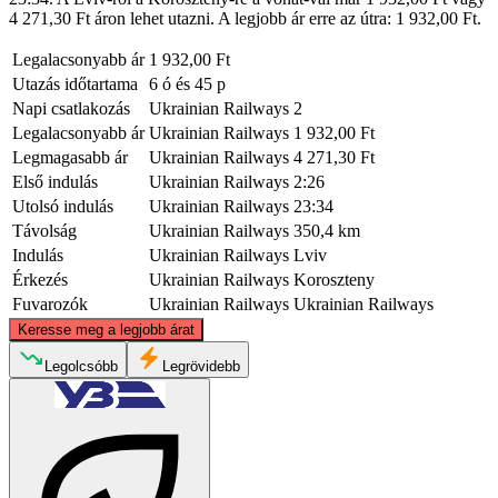
4 271,30 Ft áron lehet utazni. A legjobb ár erre az útra: 1 932,00 Ft.
Legalacsonyabb ár
1 932,00 Ft
Utazás időtartama
6 ó és 45 p
Napi csatlakozás
Ukrainian Railways
2
Legalacsonyabb ár
Ukrainian Railways
1 932,00 Ft
Legmagasabb ár
Ukrainian Railways
4 271,30 Ft
Első indulás
Ukrainian Railways
2:26
Utolsó indulás
Ukrainian Railways
23:34
Távolság
Ukrainian Railways
350,4 km
Indulás
Ukrainian Railways
Lviv
Érkezés
Ukrainian Railways
Koroszteny
Fuvarozók
Ukrainian Railways
Ukrainian Railways
©
CARTO
, ©
OpenStreetMap
contributors
Keresse meg a legjobb árat
Legolcsóbb
Legrövidebb
Korosten, Zhytomyrs’ka Obl