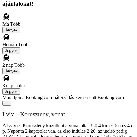
ajánlatokat!
Ma
Több
Jegyek
Holnap
Több
Jegyek
2 nap
Több
Jegyek
3 nap
Több
Jegyek
Maradjon a Booking.com-nál
Szállás keresése itt Booking.com
Lviv – Koroszteny, vonat
A Lviv és Koroszteny közötti út a vonat által 350,4 km és 6 ó és 45
p. Naponta 2 kapcsolat van, az első indulás 2:26, az utolsó pedig
23:34. A Lviv-ről a Koroszteny-re a vonat-val már 1 932,00 Ft vagy