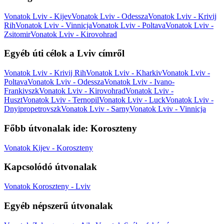
Vonatok Lviv - Kijev
Vonatok Lviv - Odessza
Vonatok Lviv - Krivij
Rih
Vonatok Lviv - Vinnicja
Vonatok Lviv - Poltava
Vonatok Lviv -
Zsitomir
Vonatok Lviv - Kirovohrad
Egyéb úti célok a Lviv címről
Vonatok Lviv - Krivij Rih
Vonatok Lviv - Kharkiv
Vonatok Lviv -
Poltava
Vonatok Lviv - Odessza
Vonatok Lviv - Ivano-
Frankivszk
Vonatok Lviv - Kirovohrad
Vonatok Lviv -
Huszt
Vonatok Lviv - Ternopil
Vonatok Lviv - Luck
Vonatok Lviv -
Dnyipropetrovszk
Vonatok Lviv - Sarny
Vonatok Lviv - Vinnicja
Főbb útvonalak ide: Koroszteny
Vonatok Kijev - Koroszteny
Kapcsolódó útvonalak
Vonatok Koroszteny - Lviv
Egyéb népszerű útvonalak