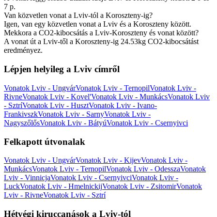
7 p.
Van közvetlen vonat a Lviv-tól a Koroszteny-ig?
Igen, van egy közvetlen vonat a Lviv és a Koroszteny között.
Mekkora a CO2-kibocsátás a Lviv-Koroszteny és vonat között?
A vonat út a Lviv-től a Koroszteny-ig 24.53kg CO2-kibocsátást
eredményez.
Lépjen helyileg a Lviv címről
Vonatok Lviv - Ungvár
Vonatok Lviv - Ternopil
Vonatok Lviv -
Rivne
Vonatok Lviv - Kovel'
Vonatok Lviv - Munkács
Vonatok Lviv
- Sztrí
Vonatok Lviv - Huszt
Vonatok Lviv - Ivano-
Frankivszk
Vonatok Lviv - Sarny
Vonatok Lviv -
Nagyszőlős
Vonatok Lviv - Bátyú
Vonatok Lviv - Csernyivci
Felkapott útvonalak
Vonatok Lviv - Ungvár
Vonatok Lviv - Kijev
Vonatok Lviv -
Munkács
Vonatok Lviv - Ternopil
Vonatok Lviv - Odessza
Vonatok
Lviv - Vinnicja
Vonatok Lviv - Csernyivci
Vonatok Lviv -
Luck
Vonatok Lviv - Hmelnickij
Vonatok Lviv - Zsitomir
Vonatok
Lviv - Rivne
Vonatok Lviv - Sztrí
Hétvégi kiruccanások a Lviv-tól