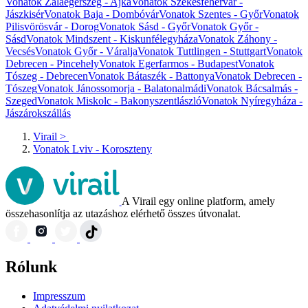
Vonatok Zalaegerszeg - Ajka
Vonatok Székesfehérvár -
Jászkisér
Vonatok Baja - Dombóvár
Vonatok Szentes - Győr
Vonatok
Pilisvörösvár - Dorog
Vonatok Sásd - Győr
Vonatok Győr -
Sásd
Vonatok Mindszent - Kiskunfélegyháza
Vonatok Záhony -
Vecsés
Vonatok Győr - Váralja
Vonatok Tuttlingen - Stuttgart
Vonatok
Debrecen - Pincehely
Vonatok Egerfarmos - Budapest
Vonatok
Tószeg - Debrecen
Vonatok Bátaszék - Battonya
Vonatok Debrecen -
Tószeg
Vonatok Jánossomorja - Balatonalmádi
Vonatok Bácsalmás -
Szeged
Vonatok Miskolc - Bakonyszentlászló
Vonatok Nyíregyháza -
Jászárokszállás
Virail
>
Vonatok Lviv - Koroszteny
A Virail egy online platform, amely
összehasonlítja az utazáshoz elérhető összes útvonalat.
Rólunk
Impresszum