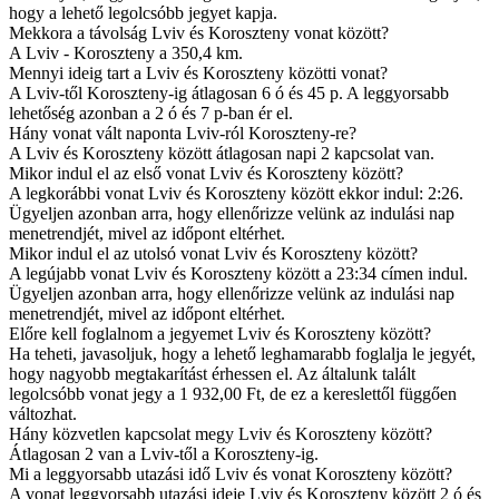
hogy a lehető legolcsóbb jegyet kapja.
Mekkora a távolság Lviv és Koroszteny vonat között?
A Lviv - Koroszteny a 350,4 km.
Mennyi ideig tart a Lviv és Koroszteny közötti vonat?
A Lviv-től Koroszteny-ig átlagosan 6 ó és 45 p. A leggyorsabb
lehetőség azonban a 2 ó és 7 p-ban ér el.
Hány vonat vált naponta Lviv-ról Koroszteny-re?
A Lviv és Koroszteny között átlagosan napi 2 kapcsolat van.
Mikor indul el az első vonat Lviv és Koroszteny között?
A legkorábbi vonat Lviv és Koroszteny között ekkor indul: 2:26.
Ügyeljen azonban arra, hogy ellenőrizze velünk az indulási nap
menetrendjét, mivel az időpont eltérhet.
Mikor indul el az utolsó vonat Lviv és Koroszteny között?
A legújabb vonat Lviv és Koroszteny között a 23:34 címen indul.
Ügyeljen azonban arra, hogy ellenőrizze velünk az indulási nap
menetrendjét, mivel az időpont eltérhet.
Előre kell foglalnom a jegyemet Lviv és Koroszteny között?
Ha teheti, javasoljuk, hogy a lehető leghamarabb foglalja le jegyét,
hogy nagyobb megtakarítást érhessen el. Az általunk talált
legolcsóbb vonat jegy a 1 932,00 Ft, de ez a kereslettől függően
változhat.
Hány közvetlen kapcsolat megy Lviv és Koroszteny között?
Átlagosan 2 van a Lviv-től a Koroszteny-ig.
Mi a leggyorsabb utazási idő Lviv és vonat Koroszteny között?
A vonat leggyorsabb utazási ideje Lviv és Koroszteny között 2 ó és