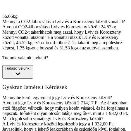
56.06kg
Mennyi a CO2-kibocsátás a Lviv és a Koroszteny között vonattal?
A vonat CO2-kibocsátása Lviv és Koroszteny között 24.53kg.
Mennyi CO2-t takaríthatok meg azzal, hogy Lviv és Koroszteny
között vonattal utazom?
Ha vonattal utazik Lviv és Koroszteny
között, 45.55 kg szén-dioxid-kibocsátást takarít meg a repüléshez
képest, 1.75 kg-ot a busszal és 31.53 kg-ot az autóval szemben.
Tudunk valamit javítani?
Tudasd velünk!
Gyakran Ismételt Kérdések
Mennyibe kerül egy vonat jegy Lviv és Koroszteny között?
A vonat jegy Lviv és Koroszteny között 2 714,17 Ft. Az ár azonban
attól függően változik, hogy milyen korán vásárol, és ha forgalmas a
napszak. Időnként olyan olcsón találja meg őket, mint a 1 932,00 Ft.
Mi a legolcsóbb vonatjegy Lviv és Koroszteny között?
A Lviv és Koroszteny közötti legolcsóbb jegy a 1 932,00 Ft.
Javasoljuk, hogy a lehető legkorábban és csúcsidőn kívül foglaljon,