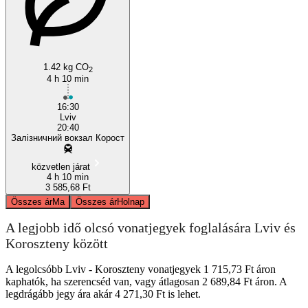
Lviv
1.42 kg CO
2
4 h 10 min
16:30
Lviv
20:40
Залізничний вокзал Корост
közvetlen járat
4 h 10 min
3 585,68 Ft
Összes ár
Ma
Összes ár
Holnap
A legjobb idő olcsó vonatjegyek foglalására Lviv és
Koroszteny között
A legolcsóbb Lviv - Koroszteny vonatjegyek 1 715,73 Ft áron
kaphatók, ha szerencséd van, vagy átlagosan 2 689,84 Ft áron. A
legdrágább jegy ára akár 4 271,30 Ft is lehet.