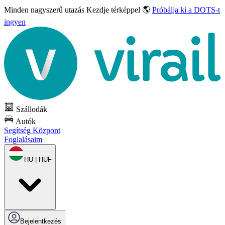
Minden nagyszerű utazás
Kezdje térképpel 🌎
Próbálja ki a DOTS-t
ingyen
Szállodák
Autók
Segítség Központ
Foglalásaim
HU | HUF
Bejelentkezés