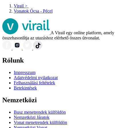
Virail
>
Vonatok Ócsa - Pécel
A Virail egy online platform, amely
összehasonlítja az utazáshoz elérhető összes útvonalat.
Rólunk
Impresszum
Adatvédelmi nyilatkozat
Felhasználási feltételek
Betekintések
Nemzetközi
Busz menetrendek külföldön
Nemzetközi Járatok
Vonat menetrendek külföldön
Nemzetközi Vonat