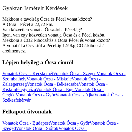
Gyakran Ismételt Kérdések
Mekkora a távolság Ócsa és Pécel vonat között?
A Ócsa - Pécel a 22,72 km.
Van közvetlen vonat a Ócsa-tól a Pécel-ig?
Igen, van egy közvetlen vonat a Ócsa és a Pécel között.
Mekkora a CO2-kibocsátás a Ócsa-Pécel és vonat között?
A vonat út a Ócsa-től a Pécel-ig 1.59kg CO2-kibocsátást
eredményez.
Lépjen helyileg a Ócsa címről
Vonatok Ócsa - Kecskemét
Vonatok Ócsa - Szeged
Vonatok Ócsa -
Szombathely
Vonatok Ócsa - Miskolc
Vonatok Ócsa -
Zalaegerszeg
Vonatok Ócsa - Békéscsaba
Vonatok Ócsa -
Kiskunfélegyháza
Vonatok Ócsa - Eger
Vonatok Ócsa -
Cegléd
Vonatok Ócsa - Győr
Vonatok Ócsa - Ajka
Vonatok Ócsa -
Székesfehérvár
Felkapott útvonalak
Vonatok Ócsa - Budapest
Vonatok Ócsa - Győr
Vonatok Ócsa -
Szeged
Vonatok Ócsa - Siófok
Vonatok Ócsa -