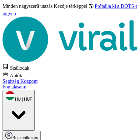
Minden nagyszerű utazás
Kezdje térképpel 🌎
Próbálja ki a DOTS-t
ingyen
Szállodák
Autók
Segítség Központ
Foglalásaim
HU | HUF
Bejelentkezés