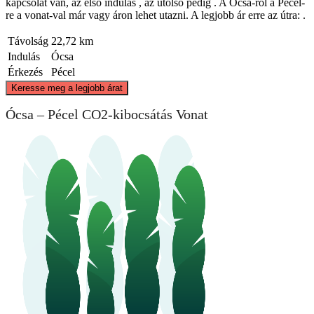
kapcsolat van, az első indulás , az utolsó pedig . A Ócsa-ről a Pécel-
re a vonat-val már vagy áron lehet utazni. A legjobb ár erre az útra: .
Távolság
22,72 km
Indulás
Ócsa
Érkezés
Pécel
©
CARTO
, ©
OpenStreetMap
contributors
Keresse meg a legjobb árat
Pecel
Ócsa – Pécel CO2-kibocsátás Vonat
Ocsa