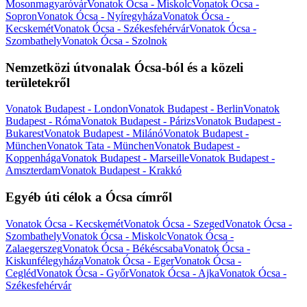
Mosonmagyaróvár
Vonatok Ócsa - Miskolc
Vonatok Ócsa -
Sopron
Vonatok Ócsa - Nyíregyháza
Vonatok Ócsa -
Kecskemét
Vonatok Ócsa - Székesfehérvár
Vonatok Ócsa -
Szombathely
Vonatok Ócsa - Szolnok
Nemzetközi útvonalak Ócsa-ból és a közeli
területekről
Vonatok Budapest - London
Vonatok Budapest - Berlin
Vonatok
Budapest - Róma
Vonatok Budapest - Párizs
Vonatok Budapest -
Bukarest
Vonatok Budapest - Milánó
Vonatok Budapest -
München
Vonatok Tata - München
Vonatok Budapest -
Koppenhága
Vonatok Budapest - Marseille
Vonatok Budapest -
Amszterdam
Vonatok Budapest - Krakkó
Egyéb úti célok a Ócsa címről
Vonatok Ócsa - Kecskemét
Vonatok Ócsa - Szeged
Vonatok Ócsa -
Szombathely
Vonatok Ócsa - Miskolc
Vonatok Ócsa -
Zalaegerszeg
Vonatok Ócsa - Békéscsaba
Vonatok Ócsa -
Kiskunfélegyháza
Vonatok Ócsa - Eger
Vonatok Ócsa -
Cegléd
Vonatok Ócsa - Győr
Vonatok Ócsa - Ajka
Vonatok Ócsa -
Székesfehérvár