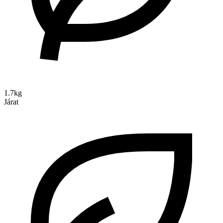
1.7kg
Járat