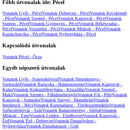
Főbb útvonalak ide: Pécel
Vonatok Győr - Pécel
Vonatok Debrecen - Pécel
Vonatok Kecskemét
- Pécel
Vonatok Szeged - Pécel
Vonatok Kaposvár - Pécel
Vonatok
Sopron - Pécel
Vonatok Gyöngyös - Pécel
Vonatok Békéscsaba -
Pécel
Vonatok Veszprém - Pécel
Vonatok Miskolc - Pécel
Vonatok
Kazincbarcika - Pécel
Vonatok Nyíregyháza - Pécel
Kapcsolódó útvonalak
Vonatok Pécel - Ócsa
Egyéb népszerű útvonalak
Vonatok Győr - Sopronkövesd
Vonatok Simontornya -
Szekszárd
Vonatok Baracska - Balatonszemes
Vonatok Kaposvár -
Kutas
Vonatok Kiskunfélegyháza - Kisszállás
Vonatok Szeged -
Makó
Vonatok Szentes - Fábiánsebestyén
Vonatok Fót - Pilis
Vonatok
Kaposvár - Somodor
Vonatok Speyer - Mannheim
Vonatok
Innsbruck - Bécs
Vonatok Kunmadaras - Törökszentmiklós
Vonatok
Székesfehérvár - Szár
Vonatok Balatonberény - Siófok
Vonatok
Miskolc - Eger
Vonatok Leiden - Eindhoven
Vonatok Kaposvár -
Érd
Vonatok Érd - Debrecen
Vonatok Dunaújváros -
Nyíregyháza
Vonatok Dunaharaszti - Göd