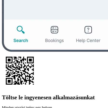
Töltse le ingyenesen alkalmazásunkat
Minden utazási igény egy helyen