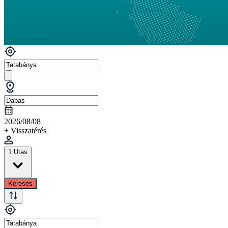
2026/08/08
+ Visszatérés
1 Utas
Keresés