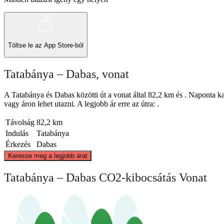
Töltse le az
App Store-ból
Tatabánya – Dabas, vonat
A Tatabánya és Dabas közötti út a vonat által 82,2 km és . Naponta ka
vagy áron lehet utazni. A legjobb ár erre az útra: .
Távolság
82,2 km
Indulás
Tatabánya
Érkezés
Dabas
Keresse meg a legjobb árat
Tatabánya
Tatabánya – Dabas CO2-kibocsátás Vonat