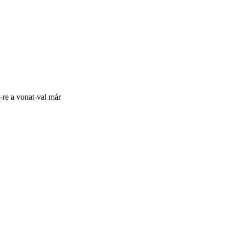
-re a vonat-val már
nStreetMap
contributors