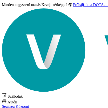
Minden nagyszerű utazás
Kezdje térképpel 🌎
Próbálja ki a DOTS-t 
Szállodák
Autók
Segítség Központ