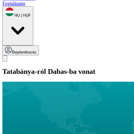
Foglalásaim
HU | HUF
Bejelentkezés
Tatabánya-ról Dabas-ba vonat