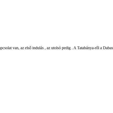
pcsolat van, az első indulás , az utolsó pedig . A Tatabánya-ről a Dabas
©
CARTO
, ©
Ope