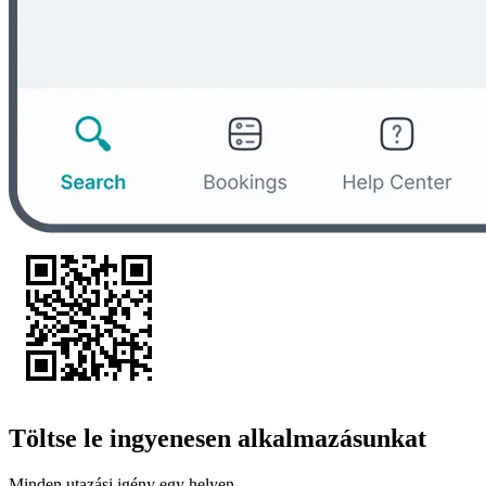
Töltse le ingyenesen alkalmazásunkat
Minden utazási igény egy helyen