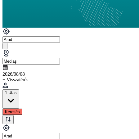
2026/08/08
+ Visszatérés
1 Utas
Keresés