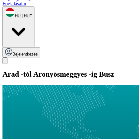
Foglalásaim
HU | HUF
Bejelentkezés
Arad -tól Aronyósmeggyes -ig Busz