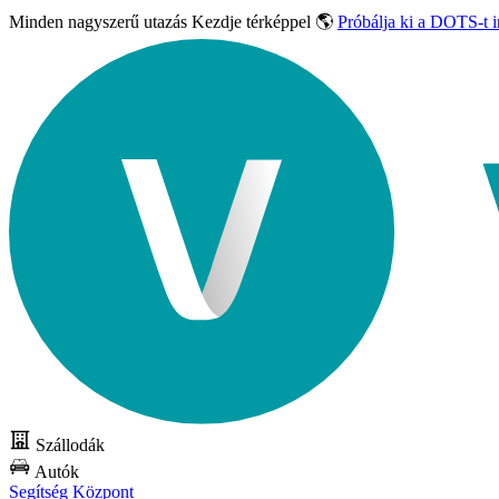
Minden nagyszerű utazás
Kezdje térképpel 🌎
Próbálja ki a DOTS-t 
Szállodák
Autók
Segítség Központ