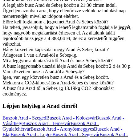
A legújabb busz Arad és Sebeş között a 21:30 címen indul.
Ügyeljen azonban arra, hogy ellenőrizze velünk az indulási nap
menetrendjét, mivel az időpont eltérhet.
Előre kell foglalnom a jegyemet Arad és Sebeş között?
Ha teheti, javasoljuk, hogy a lehető leghamarabb foglalja le jegyét,
hogy nagyobb megtakarítást érhessen el. Az általunk talált
legolcsóbb busz jegy a 4 383,04 Ft, de ez a kereslettől függően
változhat.
Hány közvetlen kapcsolat megy Arad és Sebeş között?
Átlagosan 1 van a Arad-től a Sebeş-ig.
Mi a leggyorsabb utazási idő Arad és busz Sebeş között?
A busz leggyorsabb utazási ideje Arad és Sebeş között 2 ó és 30 p.
Van közvetlen busz a Arad-tól a Sebeş-ig?
Igen, van egy közvetlen busz a Arad és a Sebeş között.
Mekkora a CO2-kibocsátás a Arad-Sebeş és busz között?
A busz út a Arad-től a Sebeş-ig 13.19kg CO2-kibocsátást
eredményez.
Lépjen helyileg a Arad címről
Buszok Arad - Szeged
Buszok Arad - Kolozsvár
Buszok Arad -
Vásárhely
Buszok Arad - Temesvár
Buszok Arad -
Gyulafehérvár
Buszok Arad - Aronyósmeggyes
Buszok Arad -
Blaj
Buszok Arad - Lugos
Buszok Arad - Segesvár
Buszok Arad -