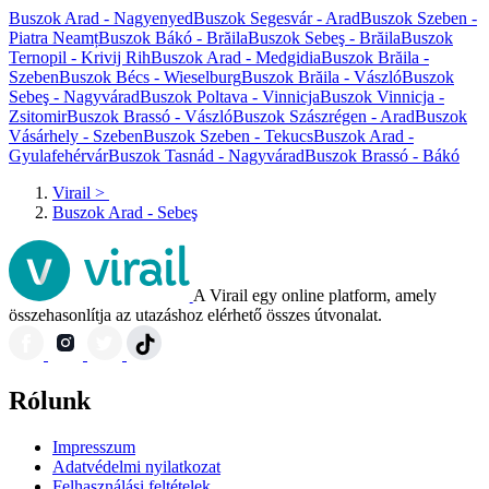
Buszok Arad - Nagyenyed
Buszok Segesvár - Arad
Buszok Szeben -
Piatra Neamț
Buszok Bákó - Brăila
Buszok Sebeş - Brăila
Buszok
Ternopil - Krivij Rih
Buszok Arad - Medgidia
Buszok Brăila -
Szeben
Buszok Bécs - Wieselburg
Buszok Brăila - Vászló
Buszok
Sebeş - Nagyvárad
Buszok Poltava - Vinnicja
Buszok Vinnicja -
Zsitomir
Buszok Brassó - Vászló
Buszok Szászrégen - Arad
Buszok
Vásárhely - Szeben
Buszok Szeben - Tekucs
Buszok Arad -
Gyulafehérvár
Buszok Tasnád - Nagyvárad
Buszok Brassó - Bákó
Virail
>
Buszok Arad - Sebeş
A Virail egy online platform, amely
összehasonlítja az utazáshoz elérhető összes útvonalat.
Rólunk
Impresszum
Adatvédelmi nyilatkozat
Felhasználási feltételek