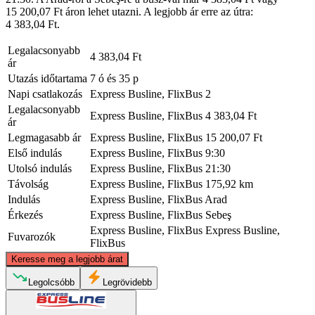
15 200,07 Ft áron lehet utazni. A legjobb ár erre az útra:
4 383,04 Ft.
Legalacsonyabb
4 383,04 Ft
ár
Utazás időtartama
7 ó és 35 p
Napi csatlakozás
Express Busline, FlixBus
2
Legalacsonyabb
Express Busline, FlixBus
4 383,04 Ft
ár
Legmagasabb ár
Express Busline, FlixBus
15 200,07 Ft
Első indulás
Express Busline, FlixBus
9:30
Utolsó indulás
Express Busline, FlixBus
21:30
Távolság
Express Busline, FlixBus
175,92 km
Indulás
Express Busline, FlixBus
Arad
Érkezés
Express Busline, FlixBus
Sebeş
Express Busline, FlixBus
Express Busline,
Fuvarozók
FlixBus
©
CARTO
, ©
OpenStreetMap
contributors
Keresse meg a legjobb árat
Legolcsóbb
Legrövidebb