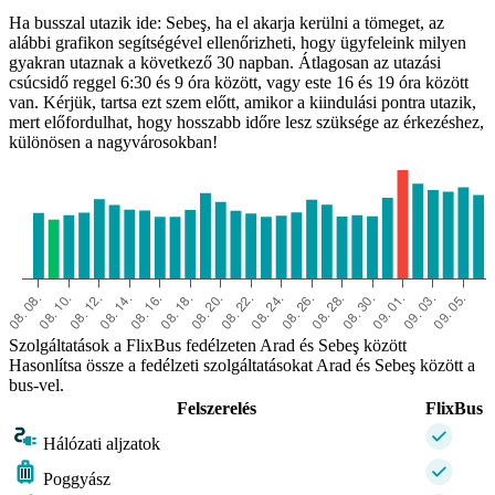
Ha busszal utazik ide: Sebeş, ha el akarja kerülni a tömeget, az
alábbi grafikon segítségével ellenőrizheti, hogy ügyfeleink milyen
gyakran utaznak a következő 30 napban. Átlagosan az utazási
csúcsidő reggel 6:30 és 9 óra között, vagy este 16 és 19 óra között
van. Kérjük, tartsa ezt szem előtt, amikor a kiindulási pontra utazik,
mert előfordulhat, hogy hosszabb időre lesz szüksége az érkezéshez,
különösen a nagyvárosokban!
Szolgáltatások a FlixBus fedélzeten Arad és Sebeş között
Hasonlítsa össze a fedélzeti szolgáltatásokat Arad és Sebeş között a
bus-vel.
Felszerelés
FlixBus
Hálózati aljzatok
Poggyász