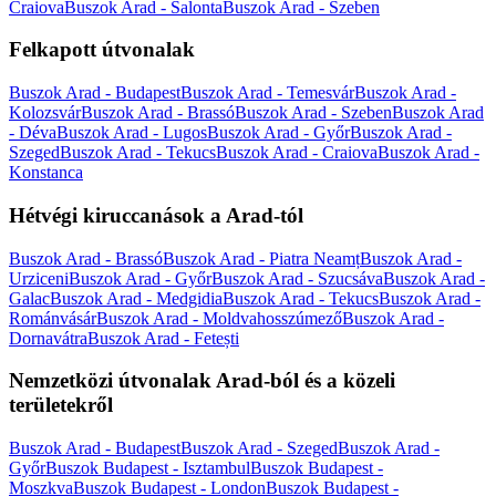
Craiova
Buszok Arad - Salonta
Buszok Arad - Szeben
Felkapott útvonalak
Buszok Arad - Budapest
Buszok Arad - Temesvár
Buszok Arad -
Kolozsvár
Buszok Arad - Brassó
Buszok Arad - Szeben
Buszok Arad
- Déva
Buszok Arad - Lugos
Buszok Arad - Győr
Buszok Arad -
Szeged
Buszok Arad - Tekucs
Buszok Arad - Craiova
Buszok Arad -
Konstanca
Hétvégi kiruccanások a Arad-tól
Buszok Arad - Brassó
Buszok Arad - Piatra Neamț
Buszok Arad -
Urziceni
Buszok Arad - Győr
Buszok Arad - Szucsáva
Buszok Arad -
Galac
Buszok Arad - Medgidia
Buszok Arad - Tekucs
Buszok Arad -
Románvásár
Buszok Arad - Moldvahosszúmező
Buszok Arad -
Dornavátra
Buszok Arad - Fetești
Nemzetközi útvonalak Arad-ból és a közeli
területekről
Buszok Arad - Budapest
Buszok Arad - Szeged
Buszok Arad -
Győr
Buszok Budapest - Isztambul
Buszok Budapest -
Moszkva
Buszok Budapest - London
Buszok Budapest -