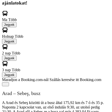
ajánlatokat!
Ma
Több
Jegyek
Holnap
Több
Jegyek
2 nap
Több
Jegyek
3 nap
Több
Jegyek
Maradjon a Booking.com-nál
Szállás keresése itt Booking.com
Arad – Sebeş, busz
A Arad és Sebeş közötti út a busz által 175,92 km és 7 ó és 35 p.
Naponta 2 kapcsolat van, az első indulás 9:30, az utolsó pedig
21:30. A Arad-ről a Sebeş-re a busz-val már 4 383,04 Ft vagy