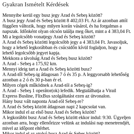
Gyakran Ismételt Kérdések
Mennyibe kerül egy busz jegy Arad és Sebeş között?
A busz jegy Arad és Sebeş között 8 402,03 Ft. Az ár azonban attól
függően változik, hogy milyen korán vásárol, és ha forgalmas a
napszak. Időnként olyan olcsón találja meg őket, mint a 4 383,04 Ft.
Mi a legolcsóbb vonatjegy Arad és Sebeş között?
A Arad és Sebeş közötti legolcsóbb jegy a 4 383,04 Ft. Javasoljuk,
hogy a lehető legkorábban és csúcsidőn kívül foglaljon, hogy a
lehető legolcsóbb jegyet kapja.
Mekkora a távolság Arad és Sebeş busz között?
A Arad - Sebeş a 175,92 km.
Mennyi ideig tart a Arad és Sebeş közötti busz?
A Arad-től Sebeş-ig átlagosan 7 ó és 35 p. A leggyorsabb lehetőség
azonban a 2 ó és 30 p-ban ér el.
Milyen cégek működnek a Arad-tól a Sebeş-ig?
A Arad - Sebeş 1 operátor(ok) lefedik. Megtalálhatja a Virail
Express Busline, FlixBus szolgáltatást ezen az útvonalon.
Hány busz vált naponta Arad-ról Sebeş-re?
A Arad és Sebeş között átlagosan napi 2 kapcsolat van.
Mikor indul el az első busz Arad és Sebeş között?
A legkorábbi busz Arad és Sebeş között ekkor indul: 9:30. Ügyeljen
azonban arra, hogy ellenőrizze velünk az indulási nap menetrendjét,
mivel az időpont eltérhet.
Mikor indul el az utolsó busz Arad és Sebeş között?