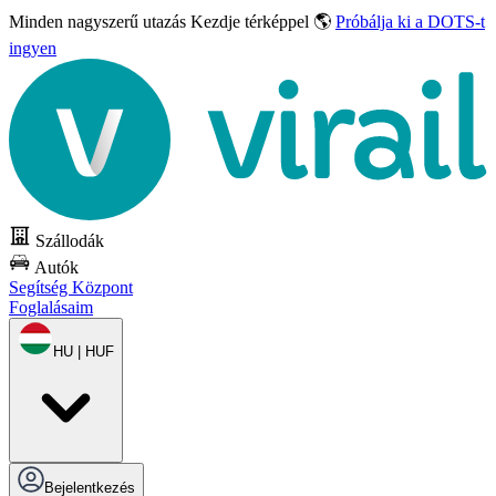
Minden nagyszerű utazás
Kezdje térképpel 🌎
Próbálja ki a DOTS-t
ingyen
Szállodák
Autók
Segítség Központ
Foglalásaim
HU | HUF
Bejelentkezés