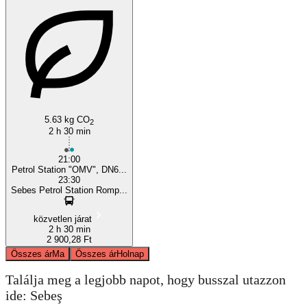
Arad
Sebeş, Alba County
5.63 kg CO
2
2 h 30 min
21:00
Petrol Station "OMV", DN6...
23:30
Sebes Petrol Station Romp...
közvetlen járat
2 h 30 min
2 900,28 Ft
Összes ár
Ma
Összes ár
Holnap
Találja meg a legjobb napot, hogy busszal utazzon
ide: Sebeş