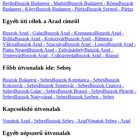
Berlin
Buszok Budapest - Madrid
Buszok Budapest - Róma
Buszok
Budapest - Kijev
Buszok Budapest - Párizs
Buszok Szeged - Párizs
Egyéb úti célok a Arad címről
Buszok Arad - Galac
Buszok Arad - Konstanca
Buszok Arad -
Brăila
Buszok Arad - Kolozsvár
Buszok Arad - Râmnicu
Vâlcea
Buszok Arad - Szucsáva
Buszok Arad - Lugos
Buszok Arad -
Piatra Neamț
Buszok Arad - Zsilvásárhely
Buszok Arad -
Temesvár
Buszok Arad - Csíkszereda
Buszok Arad - Brassó
Főbb útvonalak ide: Sebeş
Buszok Bukarest - Sebeş
Buszok Konstanca - Sebeş
Buszok
Kolozsvár - Sebeş
Buszok Temesvár - Sebeş
Buszok Craiova -
Sebeş
Buszok Galac - Sebeş
Buszok Brassó - Sebeş
Buszok Ploieşti -
Sebeş
Buszok Nagyvárad - Sebeş
Buszok Szeben - Sebeş
Kapcsolódó útvonalak
Vonatok Arad - Sebeş
Buszok Sebeş - Arad
Vonatok Sebeş - Arad
Egyéb népszerű útvonalak