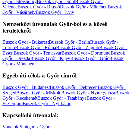
Győr - Strasbourg
Buszok Győr - Split
Buszok Győr -
Velence
Buszok Győr - Brassó
Buszok Győr - München
Buszok
Győr - Vásárhely
Buszok Győr - Lviv
Nemzetközi útvonalak Győr-ból és a közeli
területekről
Buszok Győr - Bukarest
Buszok Győr - Berlin
Buszok Győr -
Torino
Buszok Győr - Róma
Buszok Győr - Zágráb
Buszok Győr -
Essen
Buszok Győr - Temesvár
Buszok Győr - Dortmund
Buszok
Győr - Drezda
Buszok Győr - Kijev
Buszok Győr - Grác
Buszok
Győr - München
Egyéb úti célok a Győr címről
Buszok Győr - Budapest
Buszok Győr - Debrecen
Buszok Győr -
Szeged
Buszok Győr - Miskolc
Buszok Győr - Nyíregyháza
Buszok
Győr - Kecskemét
Buszok Győr - Tatabánya
Buszok Győr -
Esztergom
Buszok Győr - Nyírbátor
Kapcsolódó útvonalak
Vonatok Stuttgart - Győr