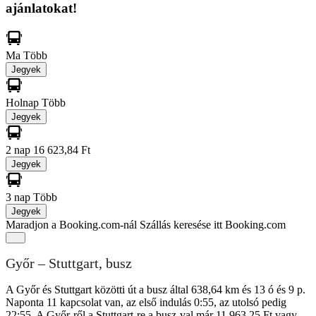
ajánlatokat!
Ma
Több
Jegyek
Holnap
Több
Jegyek
2 nap
16 623,84 Ft
Jegyek
3 nap
Több
Jegyek
Maradjon a Booking.com-nál
Szállás keresése itt Booking.com
Győr – Stuttgart, busz
A Győr és Stuttgart közötti út a busz által 638,64 km és 13 ó és 9 p.
Naponta 11 kapcsolat van, az első indulás 0:55, az utolsó pedig
22:55. A Győr-ről a Stuttgart-re a busz-val már 11 963,25 Ft vagy