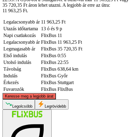
35 720,35 Ft áron lehet utazni. A legjobb ár erre az útra:
11 963,25 Ft.
Legalacsonyabb ár
11 963,25 Ft
Utazás időtartama
13 ó és 9 p
Napi csatlakozás
FlixBus
11
Legalacsonyabb ár
FlixBus
11 963,25 Ft
Legmagasabb ár
FlixBus
35 720,35 Ft
Első indulás
FlixBus
0:55
Utolsó indulás
FlixBus
22:55
Távolság
FlixBus
638,64 km
Indulás
FlixBus
Győr
Érkezés
FlixBus
Stuttgart
Fuvarozók
FlixBus
FlixBus
©
CARTO
, ©
OpenStreetMap
contributors
Keresse meg a legjobb árat
Legolcsóbb
Legrövidebb
Stuttgart