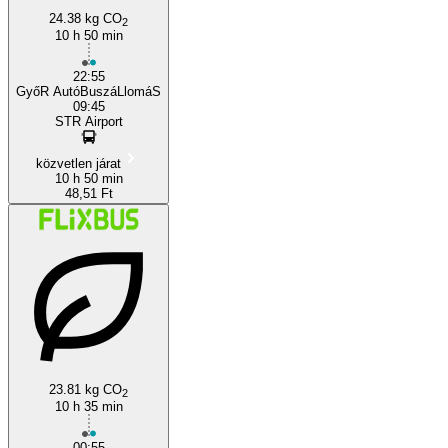
24.38 kg CO
2
10 h 50 min
22:55
GyőR AutóBuszáLlomáS
09:45
STR Airport
közvetlen járat
10 h 50 min
48,51 Ft
23.81 kg CO
2
10 h 35 min
00:55