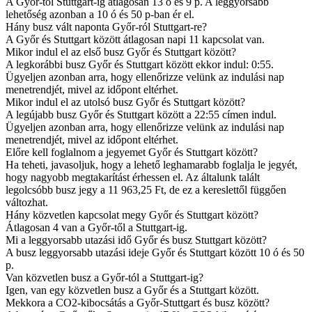
A Győr-től Stuttgart-ig átlagosan 13 ó és 9 p. A leggyorsabb
lehetőség azonban a 10 ó és 50 p-ban ér el.
Hány busz vált naponta Győr-ról Stuttgart-re?
A Győr és Stuttgart között átlagosan napi 11 kapcsolat van.
Mikor indul el az első busz Győr és Stuttgart között?
A legkorábbi busz Győr és Stuttgart között ekkor indul: 0:55.
Ügyeljen azonban arra, hogy ellenőrizze velünk az indulási nap
menetrendjét, mivel az időpont eltérhet.
Mikor indul el az utolsó busz Győr és Stuttgart között?
A legújabb busz Győr és Stuttgart között a 22:55 címen indul.
Ügyeljen azonban arra, hogy ellenőrizze velünk az indulási nap
menetrendjét, mivel az időpont eltérhet.
Előre kell foglalnom a jegyemet Győr és Stuttgart között?
Ha teheti, javasoljuk, hogy a lehető leghamarabb foglalja le jegyét,
hogy nagyobb megtakarítást érhessen el. Az általunk talált
legolcsóbb busz jegy a 11 963,25 Ft, de ez a kereslettől függően
változhat.
Hány közvetlen kapcsolat megy Győr és Stuttgart között?
Átlagosan 4 van a Győr-től a Stuttgart-ig.
Mi a leggyorsabb utazási idő Győr és busz Stuttgart között?
A busz leggyorsabb utazási ideje Győr és Stuttgart között 10 ó és 50
p.
Van közvetlen busz a Győr-tól a Stuttgart-ig?
Igen, van egy közvetlen busz a Győr és a Stuttgart között.
Mekkora a CO2-kibocsátás a Győr-Stuttgart és busz között?