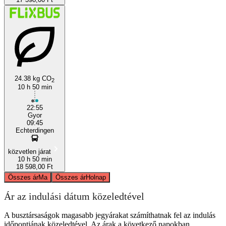
24.38 kg CO
2
10 h 50 min
22:55
Gyor
09:45
Echterdingen
közvetlen járat
10 h 50 min
18 598,00 Ft
Összes ár
Ma
Összes ár
Holnap
Ár az indulási dátum közeledtével
A busztársaságok magasabb jegyárakat számíthatnak fel az indulás
időpontjának közeledtével. Az árak a következő napokban