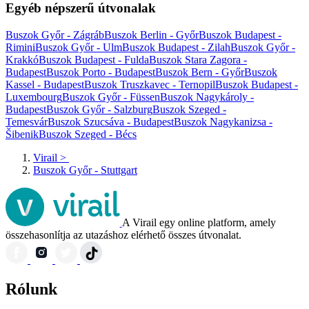
Egyéb népszerű útvonalak
Buszok Győr - Zágráb
Buszok Berlin - Győr
Buszok Budapest -
Rimini
Buszok Győr - Ulm
Buszok Budapest - Zilah
Buszok Győr -
Krakkó
Buszok Budapest - Fulda
Buszok Stara Zagora -
Budapest
Buszok Porto - Budapest
Buszok Bern - Győr
Buszok
Kassel - Budapest
Buszok Truszkavec - Ternopil
Buszok Budapest -
Luxembourg
Buszok Győr - Füssen
Buszok Nagykároly -
Budapest
Buszok Győr - Salzburg
Buszok Szeged -
Temesvár
Buszok Szucsáva - Budapest
Buszok Nagykanizsa -
Šibenik
Buszok Szeged - Bécs
Virail
>
Buszok Győr - Stuttgart
A Virail egy online platform, amely
összehasonlítja az utazáshoz elérhető összes útvonalat.
Rólunk