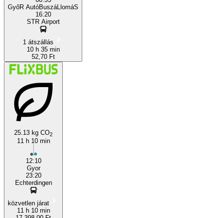
GyőR AutóBuszáLlomáS
16:20
STR Airport
1 átszállás
10 h 35 min
52,70 Ft
25.13 kg CO
2
11 h 10 min
12:10
Gyor
23:20
Echterdingen
közvetlen járat
11 h 10 min
17 398,00 Ft