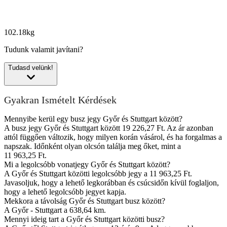
102.18kg
Tudunk valamit javítani?
Tudasd velünk!
Gyakran Ismételt Kérdések
Mennyibe kerül egy busz jegy Győr és Stuttgart között?
A busz jegy Győr és Stuttgart között 19 226,27 Ft. Az ár azonban
attól függően változik, hogy milyen korán vásárol, és ha forgalmas a
napszak. Időnként olyan olcsón találja meg őket, mint a
11 963,25 Ft.
Mi a legolcsóbb vonatjegy Győr és Stuttgart között?
A Győr és Stuttgart közötti legolcsóbb jegy a 11 963,25 Ft.
Javasoljuk, hogy a lehető legkorábban és csúcsidőn kívül foglaljon,
hogy a lehető legolcsóbb jegyet kapja.
Mekkora a távolság Győr és Stuttgart busz között?
A Győr - Stuttgart a 638,64 km.
Mennyi ideig tart a Győr és Stuttgart közötti busz?