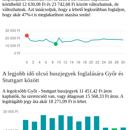
körülbelül 12 630,08 Ft és 23 742,68 Ft között változhatnak, de
változhatnak. Azt tanácsoljuk, hogy a lehető legkorábban foglaljon,
hogy akár 47%-t is megtakarítson utazása során!
A legjobb idő olcsó buszjegyek foglalására Győr és
Stuttgart között
A legolcsóbb Győr - Stuttgart buszjegyek 11 451,42 Ft áron
kaphatók, ha szerencséd van, vagy átlagosan 15 568,33 Ft áron. A
legdrágább jegy ára akár 18 271,09 Ft is lehet.