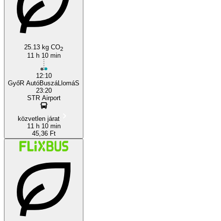
Győr
25.13 kg CO
2
11 h 10 min
12:10
GyőR AutóBuszáLlomáS
23:20
STR Airport
közvetlen járat
11 h 10 min
45,36 Ft