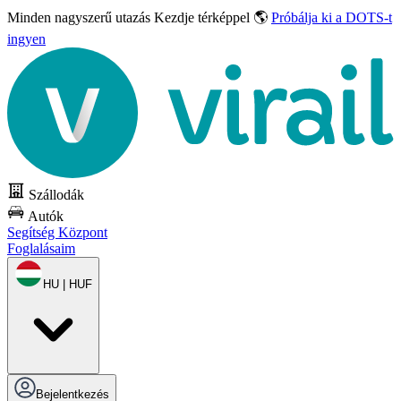
Minden nagyszerű utazás
Kezdje térképpel 🌎
Próbálja ki a DOTS-t
ingyen
Szállodák
Autók
Segítség Központ
Foglalásaim
HU | HUF
Bejelentkezés