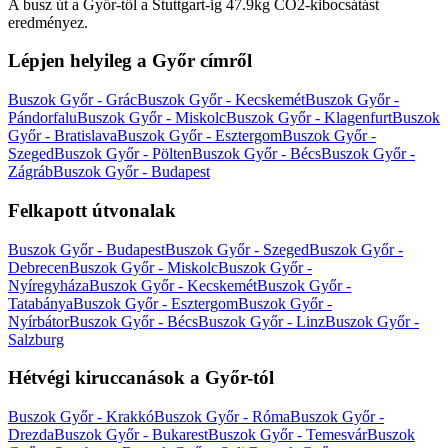
A busz út a Győr-től a Stuttgart-ig 47.9kg CO2-kibocsátást
eredményez.
Lépjen helyileg a Győr címről
Buszok Győr - Grác
Buszok Győr - Kecskemét
Buszok Győr -
Pándorfalu
Buszok Győr - Miskolc
Buszok Győr - Klagenfurt
Buszok
Győr - Bratislava
Buszok Győr - Esztergom
Buszok Győr -
Szeged
Buszok Győr - Pölten
Buszok Győr - Bécs
Buszok Győr -
Zágráb
Buszok Győr - Budapest
Felkapott útvonalak
Buszok Győr - Budapest
Buszok Győr - Szeged
Buszok Győr -
Debrecen
Buszok Győr - Miskolc
Buszok Győr -
Nyíregyháza
Buszok Győr - Kecskemét
Buszok Győr -
Tatabánya
Buszok Győr - Esztergom
Buszok Győr -
Nyírbátor
Buszok Győr - Bécs
Buszok Győr - Linz
Buszok Győr -
Salzburg
Hétvégi kiruccanások a Győr-tól
Buszok Győr - Krakkó
Buszok Győr - Róma
Buszok Győr -
Drezda
Buszok Győr - Bukarest
Buszok Győr - Temesvár
Buszok