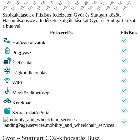
Szolgáltatások a FlixBus fedélzeten Győr és Stuttgart között
Hasonlítsa össze a fedélzeti szolgáltatásokat Győr és Stuttgart között
a bus-vel.
Felszerelés
FlixBus
Hálózati aljzatok
Poggyász
Étel és ital
Légkondíciónálás
WiFi
Megközelíthetőség
Kerékpár
Szórakoztató Portál
landingPage.services.mobility_and_wheelchair_services
Győr – Stuttgart CO2-kibocsátás Busz