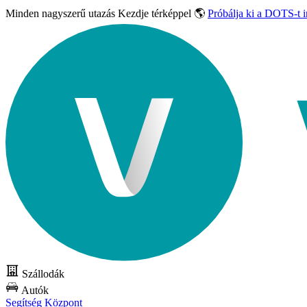
Minden nagyszerű utazás
Kezdje térképpel 🌎
Próbálja ki a DOTS-t 
Szállodák
Autók
Segítség Központ