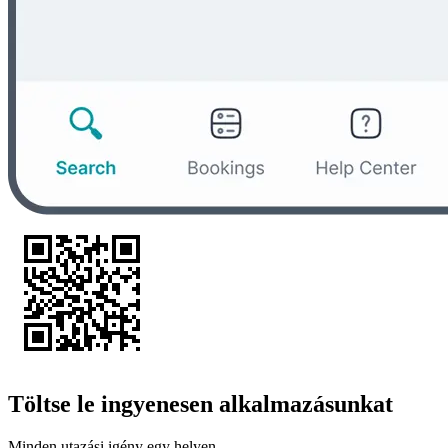
Töltse le ingyenesen alkalmazásunkat
Minden utazási igény egy helyen