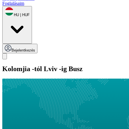
Foglalásaim
HU | HUF
Bejelentkezés
Kolomjia -tól Lviv -ig Busz