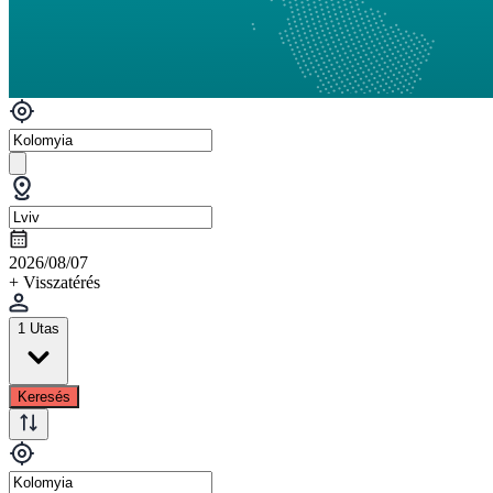
2026/08/07
+ Visszatérés
1 Utas
Keresés