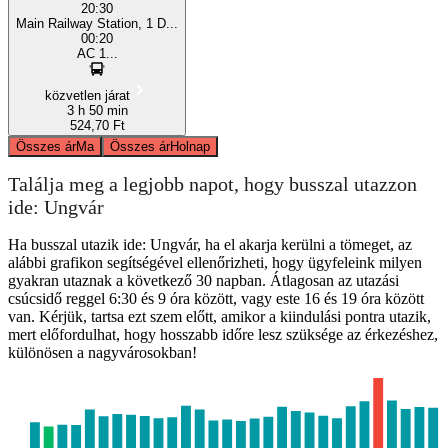
20:30
Main Railway Station, 1 D...
00:20
АС 1...
közvetlen járat
3 h 50 min
524,70 Ft
Összes ár
Ma
Összes ár
Holnap
Találja meg a legjobb napot, hogy busszal utazzon
ide: Ungvár
Ha busszal utazik ide: Ungvár, ha el akarja kerülni a tömeget, az
alábbi grafikon segítségével ellenőrizheti, hogy ügyfeleink milyen
gyakran utaznak a következő 30 napban. Átlagosan az utazási
csúcsidő reggel 6:30 és 9 óra között, vagy este 16 és 19 óra között
van. Kérjük, tartsa ezt szem előtt, amikor a kiindulási pontra utazik,
mert előfordulhat, hogy hosszabb időre lesz szüksége az érkezéshez,
különösen a nagyvárosokban!