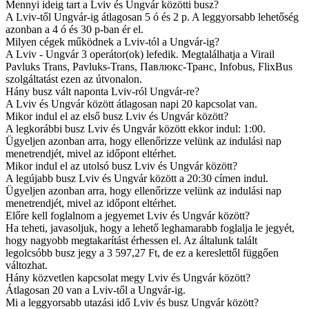
Mennyi ideig tart a Lviv és Ungvár közötti busz?
A Lviv-től Ungvár-ig átlagosan 5 ó és 2 p. A leggyorsabb lehetőség
azonban a 4 ó és 30 p-ban ér el.
Milyen cégek működnek a Lviv-tól a Ungvár-ig?
A Lviv - Ungvár 3 operátor(ok) lefedik. Megtalálhatja a Virail
Pavluks Trans, Pavluks-Trans, Павлюкс-Транс, Infobus, FlixBus
szolgáltatást ezen az útvonalon.
Hány busz vált naponta Lviv-ról Ungvár-re?
A Lviv és Ungvár között átlagosan napi 20 kapcsolat van.
Mikor indul el az első busz Lviv és Ungvár között?
A legkorábbi busz Lviv és Ungvár között ekkor indul: 1:00.
Ügyeljen azonban arra, hogy ellenőrizze velünk az indulási nap
menetrendjét, mivel az időpont eltérhet.
Mikor indul el az utolsó busz Lviv és Ungvár között?
A legújabb busz Lviv és Ungvár között a 20:30 címen indul.
Ügyeljen azonban arra, hogy ellenőrizze velünk az indulási nap
menetrendjét, mivel az időpont eltérhet.
Előre kell foglalnom a jegyemet Lviv és Ungvár között?
Ha teheti, javasoljuk, hogy a lehető leghamarabb foglalja le jegyét,
hogy nagyobb megtakarítást érhessen el. Az általunk talált
legolcsóbb busz jegy a 3 597,27 Ft, de ez a kereslettől függően
változhat.
Hány közvetlen kapcsolat megy Lviv és Ungvár között?
Átlagosan 20 van a Lviv-től a Ungvár-ig.
Mi a leggyorsabb utazási idő Lviv és busz Ungvár között?