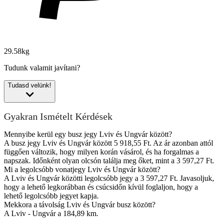
29.58kg
Tudunk valamit javítani?
Tudasd velünk!
Gyakran Ismételt Kérdések
Mennyibe kerül egy busz jegy Lviv és Ungvár között?
A busz jegy Lviv és Ungvár között 5 918,55 Ft. Az ár azonban attól
függően változik, hogy milyen korán vásárol, és ha forgalmas a
napszak. Időnként olyan olcsón találja meg őket, mint a 3 597,27 Ft.
Mi a legolcsóbb vonatjegy Lviv és Ungvár között?
A Lviv és Ungvár közötti legolcsóbb jegy a 3 597,27 Ft. Javasoljuk,
hogy a lehető legkorábban és csúcsidőn kívül foglaljon, hogy a
lehető legolcsóbb jegyet kapja.
Mekkora a távolság Lviv és Ungvár busz között?
A Lviv - Ungvár a 184,89 km.