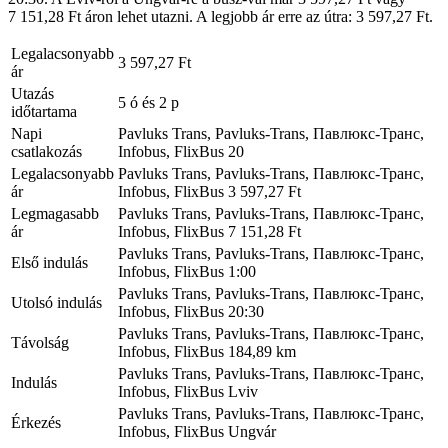
7 151,28 Ft áron lehet utazni. A legjobb ár erre az útra: 3 597,27 Ft.
Legalacsonyabb
3 597,27 Ft
ár
Utazás
5 ó és 2 p
időtartama
Napi
Pavluks Trans, Pavluks-Trans, Павлюкс-Транс,
csatlakozás
Infobus, FlixBus
20
Legalacsonyabb
Pavluks Trans, Pavluks-Trans, Павлюкс-Транс,
ár
Infobus, FlixBus
3 597,27 Ft
Legmagasabb
Pavluks Trans, Pavluks-Trans, Павлюкс-Транс,
ár
Infobus, FlixBus
7 151,28 Ft
Pavluks Trans, Pavluks-Trans, Павлюкс-Транс,
Első indulás
Infobus, FlixBus
1:00
Pavluks Trans, Pavluks-Trans, Павлюкс-Транс,
Utolsó indulás
Infobus, FlixBus
20:30
Pavluks Trans, Pavluks-Trans, Павлюкс-Транс,
Távolság
Infobus, FlixBus
184,89 km
Pavluks Trans, Pavluks-Trans, Павлюкс-Транс,
Indulás
Infobus, FlixBus
Lviv
Pavluks Trans, Pavluks-Trans, Павлюкс-Транс,
Érkezés
Infobus, FlixBus
Ungvár