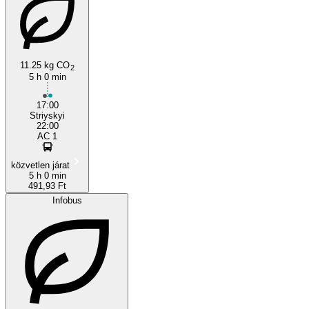
11.25 kg CO
2
5 h 0 min
17:00
Striyskyi
22:00
АС 1
közvetlen járat
5 h 0 min
491,93 Ft
Infobus