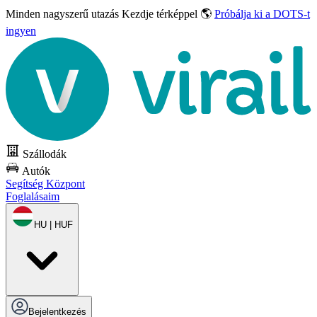
Minden nagyszerű utazás
Kezdje térképpel 🌎
Próbálja ki a DOTS-t
ingyen
Szállodák
Autók
Segítség Központ
Foglalásaim
HU | HUF
Bejelentkezés