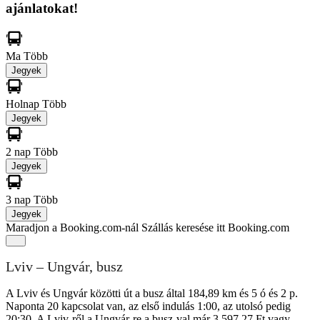
ajánlatokat!
Ma
Több
Jegyek
Holnap
Több
Jegyek
2 nap
Több
Jegyek
3 nap
Több
Jegyek
Maradjon a Booking.com-nál
Szállás keresése itt Booking.com
Lviv – Ungvár, busz
A Lviv és Ungvár közötti út a busz által 184,89 km és 5 ó és 2 p.
Naponta 20 kapcsolat van, az első indulás 1:00, az utolsó pedig
20:30. A Lviv-ről a Ungvár-re a busz-val már 3 597,27 Ft vagy