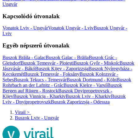
Ungvár
Kapcsolódó útvonalak
Vonatok Lviv - Ungvár
Vonatok Ungvár - Lviv
Buszok Ungvár -
Lviv
Egyéb népszerű útvonalak
Buszok Brăila - Galac
Buszok Galac - Brăila
Buszok Grác -
Gleisdorf
Buszok Temesvár - Ploieşti
Buszok Győr - Miskolc
Buszok
Jászvásár - Bákó
Buszok Kijev - Zaporizzsja
Buszok Nyíregyháza -
Kecskemét
Buszok Temesvár - Foksány
Buszok Kolozsvár -
Sebeş
Buszok Tekucs - Temesvár
Buszok Dortmund - Köln
Buszok
Rohrbach an der Lafnitz - Grác
Buszok Kielce - Varsó
Buszok
Bergen auf Rügen - Rostock
Buszok Dnyipropetrovszk -
Kijev
Buszok Vinnicja - Kharkiv
Buszok Lviv - Kharkiv
Buszok
Lviv - Dnyipropetrovszk
Buszok Zaporizzsja - Odessza
Virail
>
Buszok Lviv - Ungvár