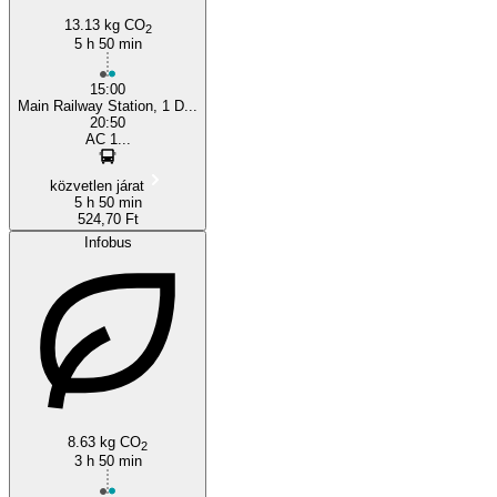
13.13 kg CO
2
5 h 50 min
15:00
Main Railway Station, 1 D...
20:50
АС 1...
közvetlen járat
5 h 50 min
524,70 Ft
Infobus
8.63 kg CO
2
3 h 50 min