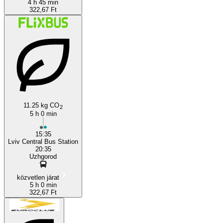
4 h 45 min
322,67 Ft
11.25 kg CO
2
5 h 0 min
15:35
Lviv Central Bus Station
20:35
Uzhgorod
közvetlen járat
5 h 0 min
322,67 Ft