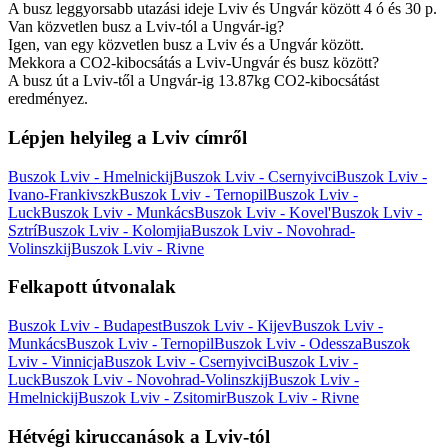
A busz leggyorsabb utazási ideje Lviv és Ungvár között 4 ó és 30 p.
Van közvetlen busz a Lviv-tól a Ungvár-ig?
Igen, van egy közvetlen busz a Lviv és a Ungvár között.
Mekkora a CO2-kibocsátás a Lviv-Ungvár és busz között?
A busz út a Lviv-től a Ungvár-ig 13.87kg CO2-kibocsátást
eredményez.
Lépjen helyileg a Lviv címről
Buszok Lviv - Hmelnickij
Buszok Lviv - Csernyivci
Buszok Lviv -
Ivano-Frankivszk
Buszok Lviv - Ternopil
Buszok Lviv -
Luck
Buszok Lviv - Munkács
Buszok Lviv - Kovel'
Buszok Lviv -
Sztrí
Buszok Lviv - Kolomjia
Buszok Lviv - Novohrad-
Volinszkij
Buszok Lviv - Rivne
Felkapott útvonalak
Buszok Lviv - Budapest
Buszok Lviv - Kijev
Buszok Lviv -
Munkács
Buszok Lviv - Ternopil
Buszok Lviv - Odessza
Buszok
Lviv - Vinnicja
Buszok Lviv - Csernyivci
Buszok Lviv -
Luck
Buszok Lviv - Novohrad-Volinszkij
Buszok Lviv -
Hmelnickij
Buszok Lviv - Zsitomir
Buszok Lviv - Rivne
Hétvégi kiruccanások a Lviv-tól