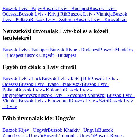
Buszok Lviv - Kijev
Buszok Lviv - Budapest
Buszok Lviv -
Odessza
Buszok Lviv - Krivij Rih
Buszok Lviv - Vinnicja
Buszok
Lviv - Poltava
Buszok Lviv - Zsitomir
Buszok Lviv - Kirovohrad
Nemzetközi útvonalak Lviv-ból és a közeli
területekről
Buszok Lviv - Budapest
Buszok Rivne - Budapest
Buszok Munkács
- Budapest
Buszok Ungvár - Budapest
Egyéb úti célok a Lviv címről
Buszok Lviv - Luck
Buszok Lviv - Krivij Rih
Buszok Lviv -
Odessza
Buszok Lviv - Ivano-Frankivszk
Buszok Lviv -
Poltava
Buszok Lviv - Kolomjia
Buszok Lviv -
Dnyipropetrovszk
Buszok Lviv - Novohrad-Volinszkij
Buszok Lviv -
Vinnicja
Buszok Lviv - Kirovohrad
Buszok Lviv - Sztrí
Buszok Lviv
- Rivne
Főbb útvonalak ide: Ungvár
Buszok Kijev - Ungvár
Buszok Kharkiv - Ungvár
Buszok
Zaporizzsja - Ungvár
Buszok Ternopil - Ungvár
Buszok Rivne -