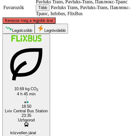
Pavluks Trans, Pavluks-Trans, Павлюкс-Транс
Fuvarozók
Pavluks Trans, Pavluks-Trans, Павлюкс-
Több
Транс, Infobus, FlixBus
©
CARTO
, ©
OpenStreetMap
contributors
Keresse meg a legjobb árat
Lviv
Legolcsóbb
Legrövidebb
10.69 kg CO
Uzhhorod
2
4 h 45 min
18:50
Lviv Central Bus Station
23:35
Uzhgorod
közvetlen járat