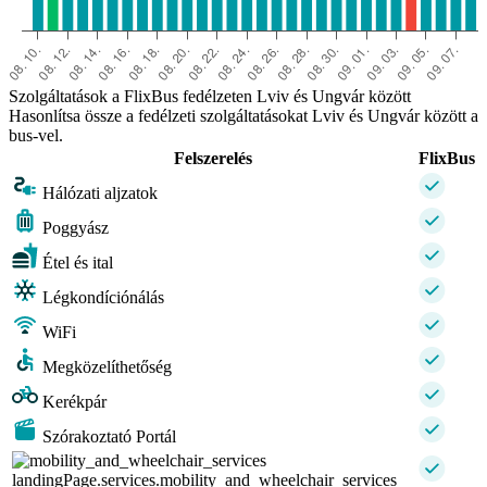
Szolgáltatások a FlixBus fedélzeten Lviv és Ungvár között
Hasonlítsa össze a fedélzeti szolgáltatásokat Lviv és Ungvár között a
bus-vel.
Felszerelés
FlixBus
Hálózati aljzatok
Poggyász
Étel és ital
Légkondíciónálás
WiFi
Megközelíthetőség
Kerékpár
Szórakoztató Portál
landingPage.services.mobility_and_wheelchair_services