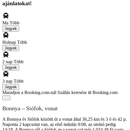
ajánlatokat!
Ma
Több
Jegyek
Holnap
Több
Jegyek
2 nap
Több
Jegyek
3 nap
Több
Jegyek
Maradjon a Booking.com-nál
Szállás keresése itt Booking.com
Bonnya – Siófok, vonat
A Bonnya és Siófok közötti út a vonat által 36,25 km és 3 ó és 42 p.
Naponta 2 kapcsolat van, az első indulás 9:08, az utolsó pedig
14:18. A Bonnya-ről a Siófok-re a vonat-val már 1 034,48 Ft vagy