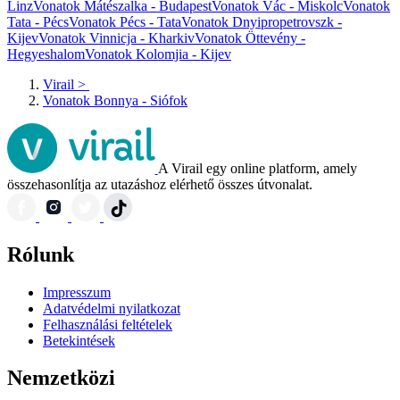
Linz
Vonatok Mátészalka - Budapest
Vonatok Vác - Miskolc
Vonatok
Tata - Pécs
Vonatok Pécs - Tata
Vonatok Dnyipropetrovszk -
Kijev
Vonatok Vinnicja - Kharkiv
Vonatok Öttevény -
Hegyeshalom
Vonatok Kolomjia - Kijev
Virail
>
Vonatok Bonnya - Siófok
A Virail egy online platform, amely
összehasonlítja az utazáshoz elérhető összes útvonalat.
Rólunk
Impresszum
Adatvédelmi nyilatkozat
Felhasználási feltételek
Betekintések
Nemzetközi