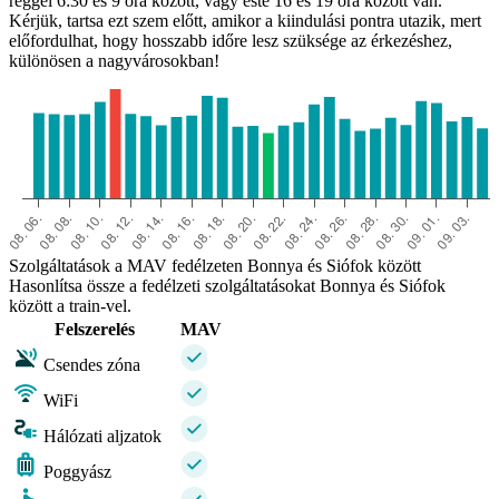
reggel 6:30 és 9 óra között, vagy este 16 és 19 óra között van.
Kérjük, tartsa ezt szem előtt, amikor a kiindulási pontra utazik, mert
előfordulhat, hogy hosszabb időre lesz szüksége az érkezéshez,
különösen a nagyvárosokban!
Bonnya
Szolgáltatások a MAV fedélzeten Bonnya és Siófok között
Hasonlítsa össze a fedélzeti szolgáltatásokat Bonnya és Siófok
között a train-vel.
Felszerelés
MAV
Csendes zóna
WiFi
Hálózati aljzatok
Poggyász