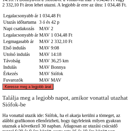
2 332,10 Ft áron lehet utazni. A legjobb ár erre az útra: 1 034,48 Ft.
Legalacsonyabb ár
1 034,48 Ft
Utazás időtartama
3 ó és 42 p
Napi csatlakozás
MAV
2
Legalacsonyabb ár
MAV
1 034,48 Ft
Legmagasabb ár
MAV
2 332,10 Ft
Első indulás
MAV
9:08
Utolsó indulás
MAV
14:18
Távolság
MAV
36,25 km
Indulás
MAV
Bonnya
Érkezés
MAV
Siófok
Fuvarozók
MAV
MAV
©
CARTO
, ©
OpenStreetMap
contributors
Keresse meg a legjobb árat
Siófok
Találja meg a legjobb napot, amikor vonattal utazhat
Siófok-be
Ha vonattal utazik ide: Siófok, ha el akarja kerülni a tömeget, az
alábbi grafikonon ellenőrizheti, hogy ügyfeleink milyen gyakran
utaznak a következő 30 napban. Átlagosan az utazási csúcsidő