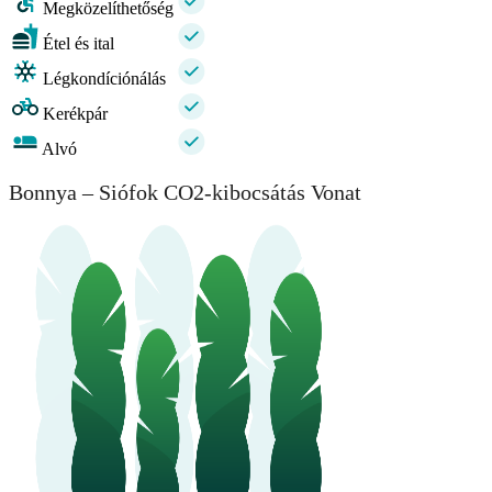
Megközelíthetőség
Étel és ital
Légkondíciónálás
Kerékpár
Alvó
Bonnya – Siófok CO2-kibocsátás Vonat