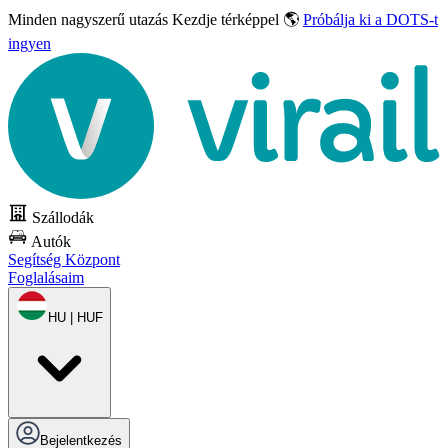
Minden nagyszerű utazás
Kezdje térképpel 🌎
Próbálja ki a DOTS-t
ingyen
Szállodák
Autók
Segítség Központ
Foglalásaim
HU | HUF
Bejelentkezés