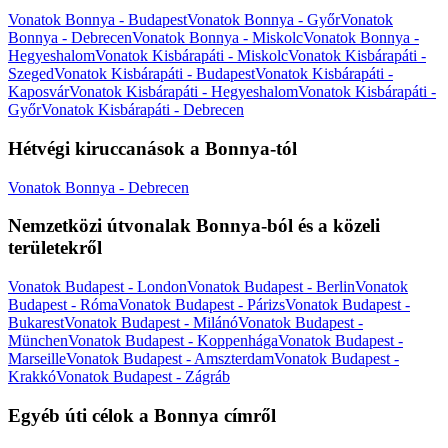
Vonatok Bonnya - Budapest
Vonatok Bonnya - Győr
Vonatok
Bonnya - Debrecen
Vonatok Bonnya - Miskolc
Vonatok Bonnya -
Hegyeshalom
Vonatok Kisbárapáti - Miskolc
Vonatok Kisbárapáti -
Szeged
Vonatok Kisbárapáti - Budapest
Vonatok Kisbárapáti -
Kaposvár
Vonatok Kisbárapáti - Hegyeshalom
Vonatok Kisbárapáti -
Győr
Vonatok Kisbárapáti - Debrecen
Hétvégi kiruccanások a Bonnya-tól
Vonatok Bonnya - Debrecen
Nemzetközi útvonalak Bonnya-ból és a közeli
területekről
Vonatok Budapest - London
Vonatok Budapest - Berlin
Vonatok
Budapest - Róma
Vonatok Budapest - Párizs
Vonatok Budapest -
Bukarest
Vonatok Budapest - Milánó
Vonatok Budapest -
München
Vonatok Budapest - Koppenhága
Vonatok Budapest -
Marseille
Vonatok Budapest - Amszterdam
Vonatok Budapest -
Krakkó
Vonatok Budapest - Zágráb
Egyéb úti célok a Bonnya címről