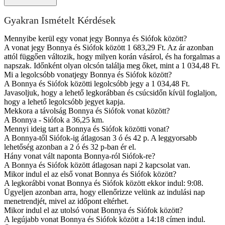
Gyakran Ismételt Kérdések
Mennyibe kerül egy vonat jegy Bonnya és Siófok között?
A vonat jegy Bonnya és Siófok között 1 683,29 Ft. Az ár azonban
attól függően változik, hogy milyen korán vásárol, és ha forgalmas a
napszak. Időnként olyan olcsón találja meg őket, mint a 1 034,48 Ft.
Mi a legolcsóbb vonatjegy Bonnya és Siófok között?
A Bonnya és Siófok közötti legolcsóbb jegy a 1 034,48 Ft.
Javasoljuk, hogy a lehető legkorábban és csúcsidőn kívül foglaljon,
hogy a lehető legolcsóbb jegyet kapja.
Mekkora a távolság Bonnya és Siófok vonat között?
A Bonnya - Siófok a 36,25 km.
Mennyi ideig tart a Bonnya és Siófok közötti vonat?
A Bonnya-től Siófok-ig átlagosan 3 ó és 42 p. A leggyorsabb
lehetőség azonban a 2 ó és 32 p-ban ér el.
Hány vonat vált naponta Bonnya-ról Siófok-re?
A Bonnya és Siófok között átlagosan napi 2 kapcsolat van.
Mikor indul el az első vonat Bonnya és Siófok között?
A legkorábbi vonat Bonnya és Siófok között ekkor indul: 9:08.
Ügyeljen azonban arra, hogy ellenőrizze velünk az indulási nap
menetrendjét, mivel az időpont eltérhet.
Mikor indul el az utolsó vonat Bonnya és Siófok között?
A legújabb vonat Bonnya és Siófok között a 14:18 címen indul.