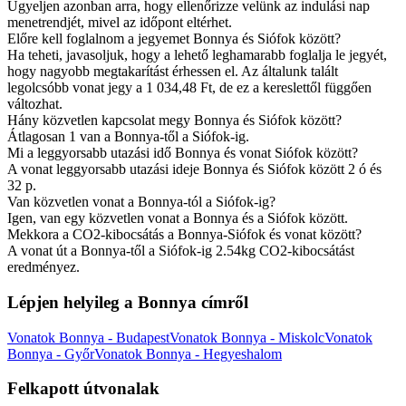
Ügyeljen azonban arra, hogy ellenőrizze velünk az indulási nap
menetrendjét, mivel az időpont eltérhet.
Előre kell foglalnom a jegyemet Bonnya és Siófok között?
Ha teheti, javasoljuk, hogy a lehető leghamarabb foglalja le jegyét,
hogy nagyobb megtakarítást érhessen el. Az általunk talált
legolcsóbb vonat jegy a 1 034,48 Ft, de ez a kereslettől függően
változhat.
Hány közvetlen kapcsolat megy Bonnya és Siófok között?
Átlagosan 1 van a Bonnya-től a Siófok-ig.
Mi a leggyorsabb utazási idő Bonnya és vonat Siófok között?
A vonat leggyorsabb utazási ideje Bonnya és Siófok között 2 ó és
32 p.
Van közvetlen vonat a Bonnya-tól a Siófok-ig?
Igen, van egy közvetlen vonat a Bonnya és a Siófok között.
Mekkora a CO2-kibocsátás a Bonnya-Siófok és vonat között?
A vonat út a Bonnya-től a Siófok-ig 2.54kg CO2-kibocsátást
eredményez.
Lépjen helyileg a Bonnya címről
Vonatok Bonnya - Budapest
Vonatok Bonnya - Miskolc
Vonatok
Bonnya - Győr
Vonatok Bonnya - Hegyeshalom
Felkapott útvonalak