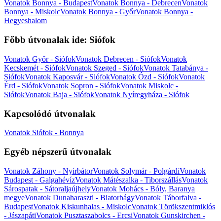
Vonatok Bonnya - Budapest
Vonatok Bonnya - Debrecen
Vonatok
Bonnya - Miskolc
Vonatok Bonnya - Győr
Vonatok Bonnya -
Hegyeshalom
Főbb útvonalak ide: Siófok
Vonatok Győr - Siófok
Vonatok Debrecen - Siófok
Vonatok
Kecskemét - Siófok
Vonatok Szeged - Siófok
Vonatok Tatabánya -
Siófok
Vonatok Kaposvár - Siófok
Vonatok Ózd - Siófok
Vonatok
Érd - Siófok
Vonatok Sopron - Siófok
Vonatok Miskolc -
Siófok
Vonatok Baja - Siófok
Vonatok Nyíregyháza - Siófok
Kapcsolódó útvonalak
Vonatok Siófok - Bonnya
Egyéb népszerű útvonalak
Vonatok Záhony - Nyírbátor
Vonatok Solymár - Polgárdi
Vonatok
Budapest - Galgahévíz
Vonatok Mátészalka - Tiborszállás
Vonatok
Sárospatak - Sátoraljaújhely
Vonatok Mohács - Bóly, Baranya
megye
Vonatok Dunaharaszti - Biatorbágy
Vonatok Táborfalva -
Budapest
Vonatok Kiskunhalas - Miskolc
Vonatok Törökszentmiklós
- Jászapáti
Vonatok Pusztaszabolcs - Ercsi
Vonatok Gunskirchen -