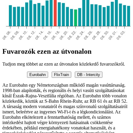
Fuvarozók ezen az útvonalon
Tudjon meg többet az ezen az útvonalon közlekedő fuvarozókról.
Eurobahn
FlixTrain
DB - Intercity
Az Eurobahn egy Németországban működő magán vasúttársaság.
1998-ban alapították, és regionális és helyi vasúti szolgáltatásokat
kínál Észak-Rajna-Vesztfália régióban. Az Eurobahn több vonalon
közlekedik, köztük az S-Bahn Rhein-Ruhr, az RB 61 és az RB 52.
A társaság modern vonatairól és magas színvonalú szolgáltatásairól
ismert, beleértve az ingyenes Wi-Fi-t és a légkondicionálást. Az
Eurobahn elkötelezett a fenntarthatóság mellett, és számos
intézkedést hajtott végre környezeti hatásainak csökkentése
érdekében, például energiahatékony vonatokat használt, és a