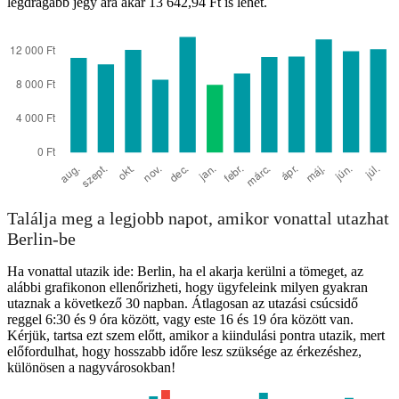
legdrágább jegy ára akár 13 642,94 Ft is lehet.
Találja meg a legjobb napot, amikor vonattal utazhat
Berlin-be
Ha vonattal utazik ide: Berlin, ha el akarja kerülni a tömeget, az
alábbi grafikonon ellenőrizheti, hogy ügyfeleink milyen gyakran
utaznak a következő 30 napban. Átlagosan az utazási csúcsidő
reggel 6:30 és 9 óra között, vagy este 16 és 19 óra között van.
Kérjük, tartsa ezt szem előtt, amikor a kiindulási pontra utazik, mert
előfordulhat, hogy hosszabb időre lesz szüksége az érkezéshez,
különösen a nagyvárosokban!