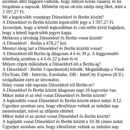
azonban attól függően változik, hogy milyen korán vásárol, és ha
forgalmas a napszak. Időnként olyan olcsón találja meg őket, mint a
3 597,27 Ft.
Mi a legolcsóbb vonatjegy Düsseldorf és Berlin között?
A Düsseldorf és Berlin közötti legolcsóbb jegy a 3 597,27 Ft.
Javasoljuk, hogy a lehető legkorábban és csúcsidőn kívül foglaljon,
hogy a lehető legolcsóbb jegyet kapja.
Mekkora a távolság Düsseldorf és Berlin vonat között?
A Düsseldorf - Berlin a 478,27 km.
Mennyi ideig tart a Düsseldorf és Berlin közötti vonat?
A Düsseldorf-től Berlin-ig átlagosan 4 ó és 39 p. A leggyorsabb
lehetőség azonban a 4 ó és 22 p-ban ér el.
Milyen cégek működnek a Düsseldorf-tól a Berlin-ig?
A Düsseldorf - Berlin 3 operátor(ok) lefedik. Megtalálhatja a Virail
FlixTrain, DB - Intercity, Eurobahn, DB - InterCity Express (ICE)
szolgáltatást ezen az útvonalon.
Hány vonat vált naponta Düsseldorf-ról Berlin-re?
A Düsseldorf és Berlin között átlagosan napi 18 kapcsolat van.
Mikor indul el az első vonat Düsseldorf és Berlin között?
A legkorábbi vonat Düsseldorf és Berlin között ekkor indul: 8:12.
Ügyeljen azonban arra, hogy ellenőrizze velünk az indulási nap
menetrendjét, mivel az időpont eltérhet.
Mikor indul el az utolsó vonat Düsseldorf és Berlin között?
A legújabb vonat Düsseldorf és Berlin között a 16:38 címen indul.
Ügyeljen azonban arra, hogy ellenőrizze velünk az indulási nap