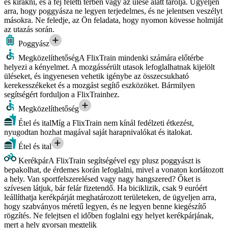
és kirakni, és a fej feletti térben vagy az ülése alatt tárolja. Ügyeljen
arra, hogy poggyásza ne legyen terjedelmes, és ne jelentsen veszélyt
másokra. Ne feledje, az Ön feladata, hogy nyomon kövesse holmiját
az utazás során.
Poggyász
Megközelíthetőség
A FlixTrain mindenki számára előtérbe
helyezi a kényelmet. A mozgássérült utasok lefoglalhatnak kijelölt
üléseket, és ingyenesen vehetik igénybe az összecsukható
kerekesszékeket és a mozgást segítő eszközöket. Bármilyen
segítségért forduljon a FlixTrainhez.
Megközelíthetőség
Étel és ital
Míg a FlixTrain nem kínál fedélzeti étkezést,
nyugodtan hozhat magával saját harapnivalókat és italokat.
Étel és ital
Kerékpár
A FlixTrain segítségével egy plusz poggyászt is
bepakolhat, de érdemes korán lefoglalni, mivel a vonaton korlátozott
a hely. Van sportfelszerelésed vagy nagy hangszered? Őket is
szívesen látjuk, bár felár fizetendő. Ha biciklizik, csak 9 euróért
leállíthatja kerékpárját meghatározott területeken, de ügyeljen arra,
hogy szabványos méretű legyen, és ne legyen benne kiegészítő
rögzítés. Ne felejtsen el időben foglalni egy helyet kerékpárjának,
mert a hely gyorsan megtelik