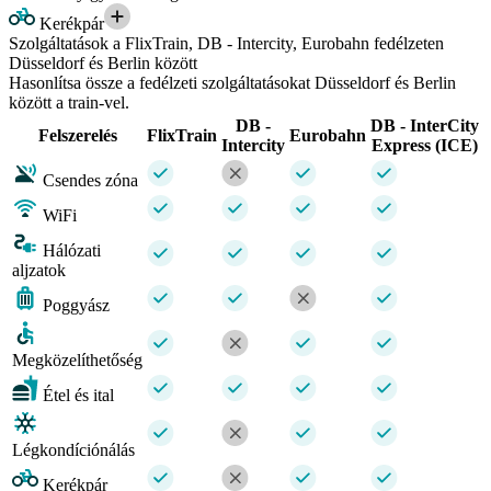
Kerékpár
Szolgáltatások a FlixTrain, DB - Intercity, Eurobahn fedélzeten
Düsseldorf és Berlin között
Hasonlítsa össze a fedélzeti szolgáltatásokat Düsseldorf és Berlin
között a train-vel.
DB -
DB - InterCity
Felszerelés
FlixTrain
Eurobahn
Intercity
Express (ICE)
Csendes zóna
WiFi
Hálózati
aljzatok
Poggyász
Megközelíthetőség
Étel és ital
Légkondíciónálás
Kerékpár