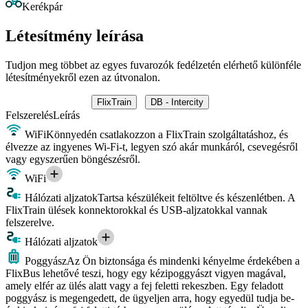
Kerékpár
Létesítmény leírása
Tudjon meg többet az egyes fuvarozók fedélzetén elérhető különféle
létesítményekről ezen az útvonalon.
FlixTrain
DB - Intercity
Felszerelés
Leírás
WiFi
Könnyedén csatlakozzon a FlixTrain szolgáltatáshoz, és
élvezze az ingyenes Wi-Fi-t, legyen szó akár munkáról, csevegésről
vagy egyszerűen böngészésről.
WiFi
Hálózati aljzatok
Tartsa készülékeit feltöltve és készenlétben. A
FlixTrain ülések konnektorokkal és USB-aljzatokkal vannak
felszerelve.
Hálózati aljzatok
Poggyász
Az Ön biztonsága és mindenki kényelme érdekében a
FlixBus lehetővé teszi, hogy egy kézipoggyászt vigyen magával,
amely elfér az ülés alatt vagy a fej feletti rekeszben. Egy feladott
poggyász is megengedett, de ügyeljen arra, hogy egyedül tudja be-