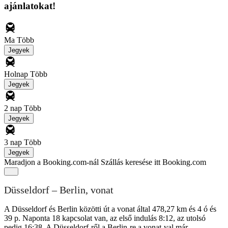
ajánlatokat!
Ma
Több
Jegyek
Holnap
Több
Jegyek
2 nap
Több
Jegyek
3 nap
Több
Jegyek
Maradjon a Booking.com-nál
Szállás keresése itt Booking.com
Düsseldorf – Berlin, vonat
A Düsseldorf és Berlin közötti út a vonat által 478,27 km és 4 ó és
39 p. Naponta 18 kapcsolat van, az első indulás 8:12, az utolsó
pedig 16:38. A Düsseldorf-ről a Berlin-re a vonat-val már