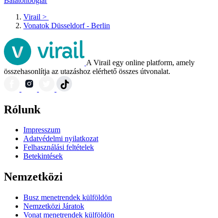
Balatonboglár
Virail
>
Vonatok Düsseldorf - Berlin
A Virail egy online platform, amely
összehasonlítja az utazáshoz elérhető összes útvonalat.
Rólunk
Impresszum
Adatvédelmi nyilatkozat
Felhasználási feltételek
Betekintések
Nemzetközi
Busz menetrendek külföldön
Nemzetközi Járatok
Vonat menetrendek külföldön