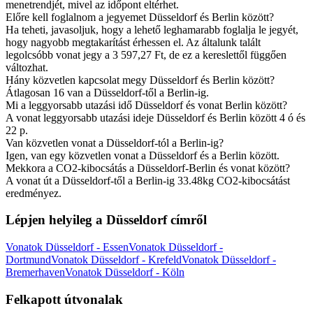
menetrendjét, mivel az időpont eltérhet.
Előre kell foglalnom a jegyemet Düsseldorf és Berlin között?
Ha teheti, javasoljuk, hogy a lehető leghamarabb foglalja le jegyét,
hogy nagyobb megtakarítást érhessen el. Az általunk talált
legolcsóbb vonat jegy a 3 597,27 Ft, de ez a kereslettől függően
változhat.
Hány közvetlen kapcsolat megy Düsseldorf és Berlin között?
Átlagosan 16 van a Düsseldorf-től a Berlin-ig.
Mi a leggyorsabb utazási idő Düsseldorf és vonat Berlin között?
A vonat leggyorsabb utazási ideje Düsseldorf és Berlin között 4 ó és
22 p.
Van közvetlen vonat a Düsseldorf-tól a Berlin-ig?
Igen, van egy közvetlen vonat a Düsseldorf és a Berlin között.
Mekkora a CO2-kibocsátás a Düsseldorf-Berlin és vonat között?
A vonat út a Düsseldorf-től a Berlin-ig 33.48kg CO2-kibocsátást
eredményez.
Lépjen helyileg a Düsseldorf címről
Vonatok Düsseldorf - Essen
Vonatok Düsseldorf -
Dortmund
Vonatok Düsseldorf - Krefeld
Vonatok Düsseldorf -
Bremerhaven
Vonatok Düsseldorf - Köln
Felkapott útvonalak