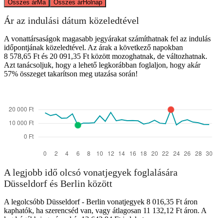
Összes ár
Ma
Összes ár
Holnap
Ár az indulási dátum közeledtével
A vonattársaságok magasabb jegyárakat számíthatnak fel az indulás
időpontjának közeledtével. Az árak a következő napokban
8 578,65 Ft és 20 091,35 Ft között mozoghatnak, de változhatnak.
Azt tanácsoljuk, hogy a lehető legkorábban foglaljon, hogy akár
57% összeget takarítson meg utazása során!
A legjobb idő olcsó vonatjegyek foglalására
Düsseldorf és Berlin között
A legolcsóbb Düsseldorf - Berlin vonatjegyek 8 016,35 Ft áron
kaphatók, ha szerencséd van, vagy átlagosan 11 132,12 Ft áron. A