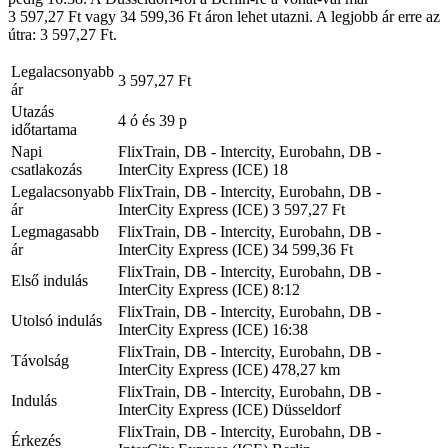
3 597,27 Ft vagy 34 599,36 Ft áron lehet utazni. A legjobb ár erre az
útra: 3 597,27 Ft.
Legalacsonyabb
3 597,27 Ft
ár
Utazás
4 ó és 39 p
időtartama
Napi
FlixTrain, DB - Intercity, Eurobahn, DB -
csatlakozás
InterCity Express (ICE)
18
Legalacsonyabb
FlixTrain, DB - Intercity, Eurobahn, DB -
ár
InterCity Express (ICE)
3 597,27 Ft
Legmagasabb
FlixTrain, DB - Intercity, Eurobahn, DB -
ár
InterCity Express (ICE)
34 599,36 Ft
FlixTrain, DB - Intercity, Eurobahn, DB -
Első indulás
InterCity Express (ICE)
8:12
FlixTrain, DB - Intercity, Eurobahn, DB -
Utolsó indulás
InterCity Express (ICE)
16:38
FlixTrain, DB - Intercity, Eurobahn, DB -
Távolság
InterCity Express (ICE)
478,27 km
FlixTrain, DB - Intercity, Eurobahn, DB -
Indulás
InterCity Express (ICE)
Düsseldorf
FlixTrain, DB - Intercity, Eurobahn, DB -
Érkezés