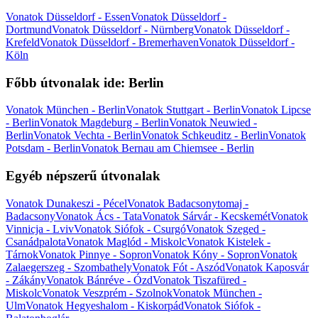
Vonatok Düsseldorf - Essen
Vonatok Düsseldorf -
Dortmund
Vonatok Düsseldorf - Nürnberg
Vonatok Düsseldorf -
Krefeld
Vonatok Düsseldorf - Bremerhaven
Vonatok Düsseldorf -
Köln
Főbb útvonalak ide: Berlin
Vonatok München - Berlin
Vonatok Stuttgart - Berlin
Vonatok Lipcse
- Berlin
Vonatok Magdeburg - Berlin
Vonatok Neuwied -
Berlin
Vonatok Vechta - Berlin
Vonatok Schkeuditz - Berlin
Vonatok
Potsdam - Berlin
Vonatok Bernau am Chiemsee - Berlin
Egyéb népszerű útvonalak
Vonatok Dunakeszi - Pécel
Vonatok Badacsonytomaj -
Badacsony
Vonatok Ács - Tata
Vonatok Sárvár - Kecskemét
Vonatok
Vinnicja - Lviv
Vonatok Siófok - Csurgó
Vonatok Szeged -
Csanádpalota
Vonatok Maglód - Miskolc
Vonatok Kistelek -
Tárnok
Vonatok Pinnye - Sopron
Vonatok Kóny - Sopron
Vonatok
Zalaegerszeg - Szombathely
Vonatok Fót - Aszód
Vonatok Kaposvár
- Zákány
Vonatok Bánréve - Ózd
Vonatok Tiszafüred -
Miskolc
Vonatok Veszprém - Szolnok
Vonatok München -
Ulm
Vonatok Hegyeshalom - Kiskorpád
Vonatok Siófok -