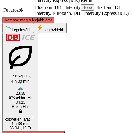
InterCity Express (ICE)
Berlin
FlixTrain, DB - Intercity
FlixTrain, DB -
Több
Fuvarozók
Intercity, Eurobahn, DB - InterCity Express (ICE)
©
CARTO
, ©
OpenStreetMap
contributors
Keresse meg a legjobb árat
Legolcsóbb
Legrövidebb
Berlin
Düsseldorf
1.58 kg CO
2
4 h 38 min
23:35
DüSseldorf Hbf
04:13
Berlin Hbf
közvetlen járat
4 h 38 min
36 041,15 Ft