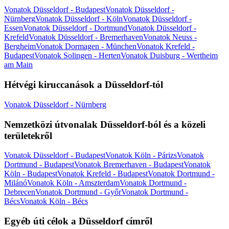
Vonatok Düsseldorf - Budapest
Vonatok Düsseldorf -
Nürnberg
Vonatok Düsseldorf - Köln
Vonatok Düsseldorf -
Essen
Vonatok Düsseldorf - Dortmund
Vonatok Düsseldorf -
Krefeld
Vonatok Düsseldorf - Bremerhaven
Vonatok Neuss -
Bergheim
Vonatok Dormagen - München
Vonatok Krefeld -
Budapest
Vonatok Solingen - Herten
Vonatok Duisburg - Wertheim
am Main
Hétvégi kiruccanások a Düsseldorf-tól
Vonatok Düsseldorf - Nürnberg
Nemzetközi útvonalak Düsseldorf-ból és a közeli
területekről
Vonatok Düsseldorf - Budapest
Vonatok Köln - Párizs
Vonatok
Dortmund - Budapest
Vonatok Bremerhaven - Budapest
Vonatok
Köln - Budapest
Vonatok Krefeld - Budapest
Vonatok Dortmund -
Milánó
Vonatok Köln - Amszterdam
Vonatok Dortmund -
Debrecen
Vonatok Dortmund - Győr
Vonatok Dortmund -
Bécs
Vonatok Köln - Bécs
Egyéb úti célok a Düsseldorf címről