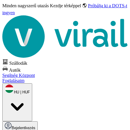
Minden nagyszerű utazás
Kezdje térképpel 🌎
Próbálja ki a DOTS-t
ingyen
Szállodák
Autók
Segítség Központ
Foglalásaim
HU | HUF
Bejelentkezés