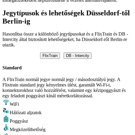
tömegközlekedést népszerűsítette a vezetés alternatívájaként.
Jegytípusok és lehetőségek Düsseldorf-től
Berlin-ig
Hasonlítsa össze a különböző jegytípusokat és a FlixTrain és DB -
Intercity által biztosított lehetőségeket, ha Düsseldorf-ről Berlin-re
utazik.
FlixTrain
DB - Intercity
Standard
A FlixTrain normál jegye normál jegy / másodosztályú jegy. A
Flixtrain standard jegy kényelmes ülést, garantált Wi-Fi-t,
konnektorokhoz való hozzáférést, valamint egy kézipoggyászt és
egy feladott poggyászt kínál méretkorlátozással.
WiFi
Hálózati aljzatok
Poggyász
Megközelíthetőség