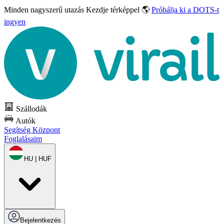
Minden nagyszerű utazás
Kezdje térképpel 🌎
Próbálja ki a DOTS-t
ingyen
Szállodák
Autók
Segítség Központ
Foglalásaim
HU | HUF
Bejelentkezés