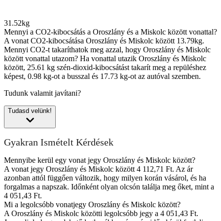
31.52kg
Mennyi a CO2-kibocsátás a Oroszlány és a Miskolc között vonattal?
A vonat CO2-kibocsátása Oroszlány és Miskolc között 13.79kg.
Mennyi CO2-t takaríthatok meg azzal, hogy Oroszlány és Miskolc
között vonattal utazom?
Ha vonattal utazik Oroszlány és Miskolc
között, 25.61 kg szén-dioxid-kibocsátást takarít meg a repüléshez
képest, 0.98 kg-ot a busszal és 17.73 kg-ot az autóval szemben.
Tudunk valamit javítani?
Tudasd velünk!
Gyakran Ismételt Kérdések
Mennyibe kerül egy vonat jegy Oroszlány és Miskolc között?
A vonat jegy Oroszlány és Miskolc között 4 112,71 Ft. Az ár
azonban attól függően változik, hogy milyen korán vásárol, és ha
forgalmas a napszak. Időnként olyan olcsón találja meg őket, mint a
4 051,43 Ft.
Mi a legolcsóbb vonatjegy Oroszlány és Miskolc között?
A Oroszlány és Miskolc közötti legolcsóbb jegy a 4 051,43 Ft.