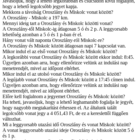
Javasoljuk, hogy a lehető legkorábban és csúcsidőn kívül foglaljon,
hogy a lehető legolcsóbb jegyet kapja.
Mekkora a távolság Oroszlány és Miskolc vonat között?
A Oroszlány - Miskolc a 197 km.
Mennyi ideig tart a Oroszlány és Miskolc közötti vonat?
A Oroszlány-től Miskolc-ig átlagosan 5 ó és 2 p. A leggyorsabb
lehetőség azonban a 5 ó és 1 p-ban ér el.
Hány vonat vált naponta Oroszlány-ról Miskolc-re?
A Oroszlány és Miskolc között átlagosan napi 7 kapcsolat van.
Mikor indul el az első vonat Oroszlány és Miskolc között?
A legkorábbi vonat Oroszlány és Miskolc között ekkor indul: 8:45.
Ügyeljen azonban arra, hogy ellenőrizze velünk az indulási nap
menetrendjét, mivel az időpont eltérhet.
Mikor indul el az utolsó vonat Oroszlány és Miskolc között?
A legújabb vonat Oroszlány és Miskolc között a 17:45 címen indul.
Ügyeljen azonban arra, hogy ellenőrizze velünk az indulási nap
menetrendjét, mivel az időpont eltérhet.
Előre kell foglalnom a jegyemet Oroszlány és Miskolc között?
Ha teheti, javasoljuk, hogy a lehető leghamarabb foglalja le jegyét,
hogy nagyobb megtakarítást érhessen el. Az általunk talált
legolcsóbb vonat jegy a 4 051,43 Ft, de ez a kereslettől függően
változhat.
Mi a leggyorsabb utazási idő Oroszlány és vonat Miskolc között?
A vonat leggyorsabb utazási ideje Oroszlány és Miskolc között 5 ó
és 1 p.