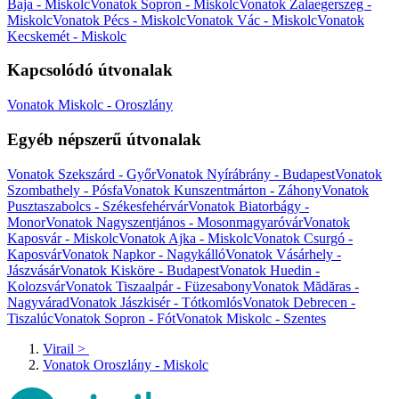
Baja - Miskolc
Vonatok Sopron - Miskolc
Vonatok Zalaegerszeg -
Miskolc
Vonatok Pécs - Miskolc
Vonatok Vác - Miskolc
Vonatok
Kecskemét - Miskolc
Kapcsolódó útvonalak
Vonatok Miskolc - Oroszlány
Egyéb népszerű útvonalak
Vonatok Szekszárd - Győr
Vonatok Nyírábrány - Budapest
Vonatok
Szombathely - Pósfa
Vonatok Kunszentmárton - Záhony
Vonatok
Pusztaszabolcs - Székesfehérvár
Vonatok Biatorbágy -
Monor
Vonatok Nagyszentjános - Mosonmagyaróvár
Vonatok
Kaposvár - Miskolc
Vonatok Ajka - Miskolc
Vonatok Csurgó -
Kaposvár
Vonatok Napkor - Nagykálló
Vonatok Vásárhely -
Jászvásár
Vonatok Kisköre - Budapest
Vonatok Huedin -
Kolozsvár
Vonatok Tiszaalpár - Füzesabony
Vonatok Mădăras -
Nagyvárad
Vonatok Jászkisér - Tótkomlós
Vonatok Debrecen -
Tiszalúc
Vonatok Sopron - Fót
Vonatok Miskolc - Szentes
Virail
>
Vonatok Oroszlány - Miskolc