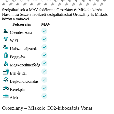
Szolgáltatások a MAV fedélzeten Oroszlány és Miskolc között
Hasonlítsa össze a fedélzeti szolgáltatásokat Oroszlány és Miskolc
között a train-vel.
Felszerelés
MAV
Csendes zóna
WiFi
Hálózati aljzatok
Poggyász
Megközelíthetőség
Étel és ital
Légkondíciónálás
Kerékpár
Alvó
Oroszlány – Miskolc CO2-kibocsátás Vonat