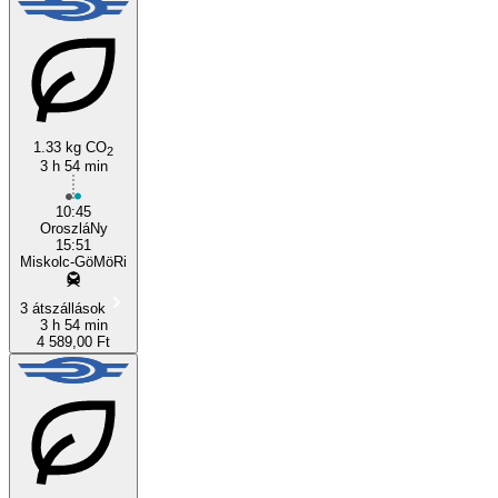
1.33 kg CO
2
3 h 54 min
10:45
OroszláNy
15:51
Miskolc-GöMöRi
3 átszállások
3 h 54 min
4 589,00 Ft