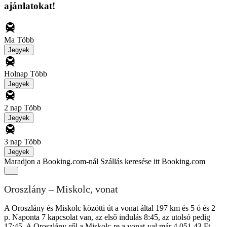
ajánlatokat!
Ma
Több
Jegyek
Holnap
Több
Jegyek
2 nap
Több
Jegyek
3 nap
Több
Jegyek
Maradjon a Booking.com-nál
Szállás keresése itt Booking.com
Oroszlány – Miskolc, vonat
A Oroszlány és Miskolc közötti út a vonat által 197 km és 5 ó és 2
p. Naponta 7 kapcsolat van, az első indulás 8:45, az utolsó pedig
17:45. A Oroszlány-ről a Miskolc-re a vonat-val már 4 051,43 Ft