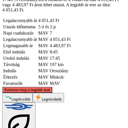
vagy 4 483,97 Ft áron lehet utazni. A legjobb ár erre az útra:
4 051,43 Ft.
Legalacsonyabb ár
4 051,43 Ft
Utazás időtartama
5 ó és 2 p
Napi csatlakozás
MAV
7
Legalacsonyabb ár
MAV
4 051,43 Ft
Legmagasabb ár
MAV
4 483,97 Ft
Első indulás
MAV
8:45
Utolsó indulás
MAV
17:45
Távolság
MAV
197 km
Indulás
MAV
Oroszlány
Érkezés
MAV
Miskolc
Fuvarozók
MAV
MAV
©
CARTO
, ©
OpenStreetMap
contributors
Keresse meg a legjobb árat
Legolcsóbb
Legrövidebb
Miskolc