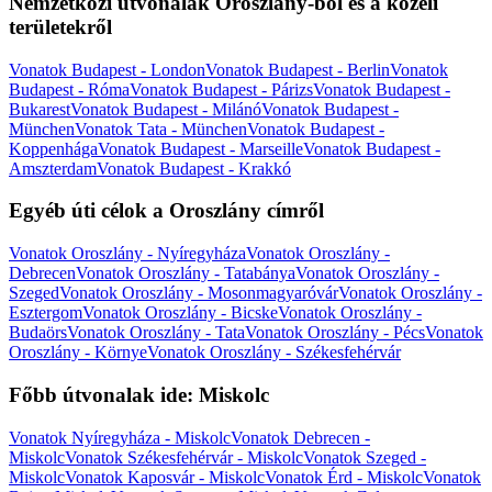
Nemzetközi útvonalak Oroszlány-ból és a közeli
területekről
Vonatok Budapest - London
Vonatok Budapest - Berlin
Vonatok
Budapest - Róma
Vonatok Budapest - Párizs
Vonatok Budapest -
Bukarest
Vonatok Budapest - Milánó
Vonatok Budapest -
München
Vonatok Tata - München
Vonatok Budapest -
Koppenhága
Vonatok Budapest - Marseille
Vonatok Budapest -
Amszterdam
Vonatok Budapest - Krakkó
Egyéb úti célok a Oroszlány címről
Vonatok Oroszlány - Nyíregyháza
Vonatok Oroszlány -
Debrecen
Vonatok Oroszlány - Tatabánya
Vonatok Oroszlány -
Szeged
Vonatok Oroszlány - Mosonmagyaróvár
Vonatok Oroszlány -
Esztergom
Vonatok Oroszlány - Bicske
Vonatok Oroszlány -
Budaörs
Vonatok Oroszlány - Tata
Vonatok Oroszlány - Pécs
Vonatok
Oroszlány - Környe
Vonatok Oroszlány - Székesfehérvár
Főbb útvonalak ide: Miskolc
Vonatok Nyíregyháza - Miskolc
Vonatok Debrecen -
Miskolc
Vonatok Székesfehérvár - Miskolc
Vonatok Szeged -
Miskolc
Vonatok Kaposvár - Miskolc
Vonatok Érd - Miskolc
Vonatok