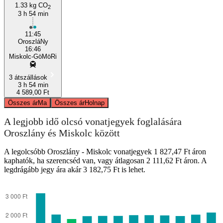
1.33 kg CO
2
3 h 54 min
11:45
OroszláNy
16:46
Miskolc-GöMöRi
3 átszállások
3 h 54 min
4 589,00 Ft
Összes ár
Ma
Összes ár
Holnap
A legjobb idő olcsó vonatjegyek foglalására
Oroszlány és Miskolc között
A legolcsóbb Oroszlány - Miskolc vonatjegyek 1 827,47 Ft áron
kaphatók, ha szerencséd van, vagy átlagosan 2 111,62 Ft áron. A
legdrágább jegy ára akár 3 182,75 Ft is lehet.