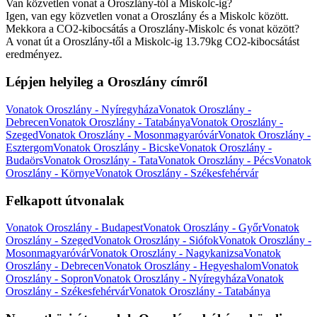
Van közvetlen vonat a Oroszlány-tól a Miskolc-ig?
Igen, van egy közvetlen vonat a Oroszlány és a Miskolc között.
Mekkora a CO2-kibocsátás a Oroszlány-Miskolc és vonat között?
A vonat út a Oroszlány-től a Miskolc-ig 13.79kg CO2-kibocsátást
eredményez.
Lépjen helyileg a Oroszlány címről
Vonatok Oroszlány - Nyíregyháza
Vonatok Oroszlány -
Debrecen
Vonatok Oroszlány - Tatabánya
Vonatok Oroszlány -
Szeged
Vonatok Oroszlány - Mosonmagyaróvár
Vonatok Oroszlány -
Esztergom
Vonatok Oroszlány - Bicske
Vonatok Oroszlány -
Budaörs
Vonatok Oroszlány - Tata
Vonatok Oroszlány - Pécs
Vonatok
Oroszlány - Környe
Vonatok Oroszlány - Székesfehérvár
Felkapott útvonalak
Vonatok Oroszlány - Budapest
Vonatok Oroszlány - Győr
Vonatok
Oroszlány - Szeged
Vonatok Oroszlány - Siófok
Vonatok Oroszlány -
Mosonmagyaróvár
Vonatok Oroszlány - Nagykanizsa
Vonatok
Oroszlány - Debrecen
Vonatok Oroszlány - Hegyeshalom
Vonatok
Oroszlány - Sopron
Vonatok Oroszlány - Nyíregyháza
Vonatok
Oroszlány - Székesfehérvár
Vonatok Oroszlány - Tatabánya