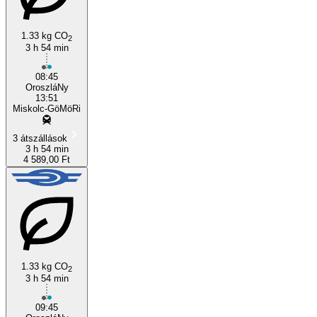
1.33 kg CO
Oroszlany
2
3 h 54 min
08:45
OroszláNy
13:51
Miskolc-GöMöRi
3 átszállások
3 h 54 min
4 589,00 Ft
1.33 kg CO
2
3 h 54 min
09:45