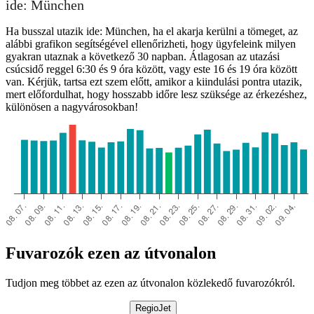
ide: München
Ha busszal utazik ide: München, ha el akarja kerülni a tömeget, az
alábbi grafikon segítségével ellenőrizheti, hogy ügyfeleink milyen
gyakran utaznak a következő 30 napban. Átlagosan az utazási
csúcsidő reggel 6:30 és 9 óra között, vagy este 16 és 19 óra között
van. Kérjük, tartsa ezt szem előtt, amikor a kiindulási pontra utazik,
mert előfordulhat, hogy hosszabb időre lesz szüksége az érkezéshez,
különösen a nagyvárosokban!
Fuvarozók ezen az útvonalon
Tudjon meg többet az ezen az útvonalon közlekedő fuvarozókról.
RegioJet