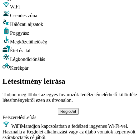
WiFi
Csendes zóna
Hálózati aljzatok
Poggyász
Megközelíthetőség
Étel és ital
Légkondíciónálás
Kerékpár
Létesítmény leírása
Tudjon meg többet az egyes fuvarozók fedélzetén elérhető különféle
létesítményekről ezen az útvonalon.
RegioJet
Felszerelés
Leírás
WiFi
Maradjon kapcsolatban a fedélzeti ingyenes Wi-Fi-vel.
Használja a Regiojet alkalmazást vagy az újabb vonatok képernyőit
szórakoztatás céljából.