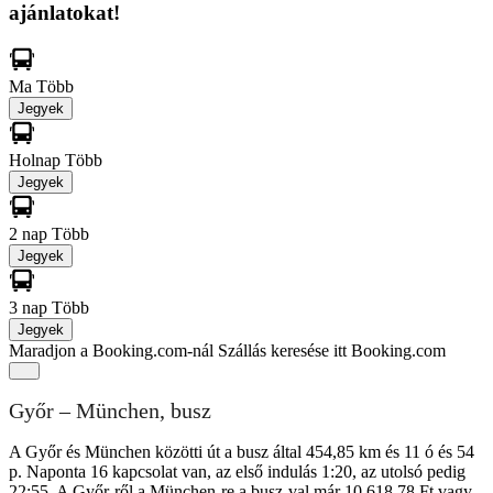
ajánlatokat!
Ma
Több
Jegyek
Holnap
Több
Jegyek
2 nap
Több
Jegyek
3 nap
Több
Jegyek
Maradjon a Booking.com-nál
Szállás keresése itt Booking.com
Győr – München, busz
A Győr és München közötti út a busz által 454,85 km és 11 ó és 54
p. Naponta 16 kapcsolat van, az első indulás 1:20, az utolsó pedig
22:55. A Győr-ről a München-re a busz-val már 10 618,78 Ft vagy