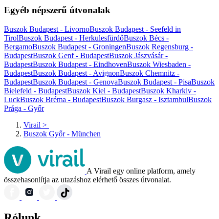
Egyéb népszerű útvonalak
Buszok Budapest - Livorno
Buszok Budapest - Seefeld in
Tirol
Buszok Budapest - Herkulesfürdő
Buszok Bécs -
Bergamo
Buszok Budapest - Groningen
Buszok Regensburg -
Budapest
Buszok Genf - Budapest
Buszok Jászvásár -
Budapest
Buszok Budapest - Eindhoven
Buszok Wiesbaden -
Budapest
Buszok Budapest - Avignon
Buszok Chemnitz -
Budapest
Buszok Budapest - Genova
Buszok Budapest - Pisa
Buszok
Bielefeld - Budapest
Buszok Kiel - Budapest
Buszok Kharkiv -
Luck
Buszok Bréma - Budapest
Buszok Burgasz - Isztambul
Buszok
Prága - Győr
Virail
>
Buszok Győr - München
A Virail egy online platform, amely
összehasonlítja az utazáshoz elérhető összes útvonalat.
Rólunk