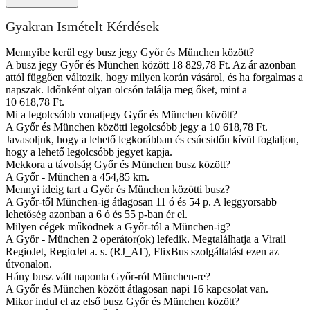
Gyakran Ismételt Kérdések
Mennyibe kerül egy busz jegy Győr és München között?
A busz jegy Győr és München között 18 829,78 Ft. Az ár azonban
attól függően változik, hogy milyen korán vásárol, és ha forgalmas a
napszak. Időnként olyan olcsón találja meg őket, mint a
10 618,78 Ft.
Mi a legolcsóbb vonatjegy Győr és München között?
A Győr és München közötti legolcsóbb jegy a 10 618,78 Ft.
Javasoljuk, hogy a lehető legkorábban és csúcsidőn kívül foglaljon,
hogy a lehető legolcsóbb jegyet kapja.
Mekkora a távolság Győr és München busz között?
A Győr - München a 454,85 km.
Mennyi ideig tart a Győr és München közötti busz?
A Győr-től München-ig átlagosan 11 ó és 54 p. A leggyorsabb
lehetőség azonban a 6 ó és 55 p-ban ér el.
Milyen cégek működnek a Győr-tól a München-ig?
A Győr - München 2 operátor(ok) lefedik. Megtalálhatja a Virail
RegioJet, RegioJet a. s. (RJ_AT), FlixBus szolgáltatást ezen az
útvonalon.
Hány busz vált naponta Győr-ról München-re?
A Győr és München között átlagosan napi 16 kapcsolat van.
Mikor indul el az első busz Győr és München között?