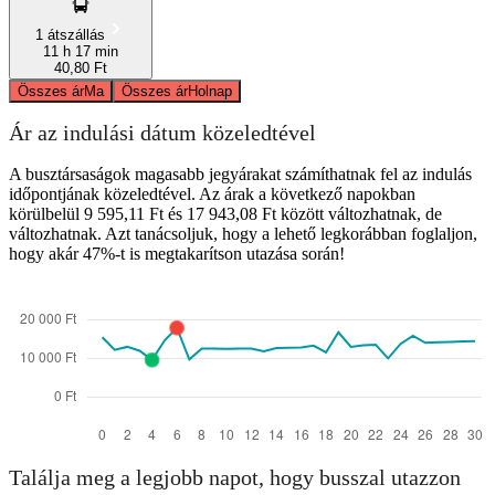
1 átszállás
11 h 17 min
40,80 Ft
Összes ár
Ma
Összes ár
Holnap
Ár az indulási dátum közeledtével
A busztársaságok magasabb jegyárakat számíthatnak fel az indulás
időpontjának közeledtével. Az árak a következő napokban
körülbelül 9 595,11 Ft és 17 943,08 Ft között változhatnak, de
változhatnak. Azt tanácsoljuk, hogy a lehető legkorábban foglaljon,
hogy akár 47%-t is megtakarítson utazása során!
Találja meg a legjobb napot, hogy busszal utazzon