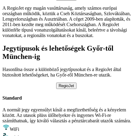
A RegioJet egy magán vasúttársaság, amely számos európai
országban működik, köztük a Cseh Köztársaságban, Szlovákiában,
Lengyelországban és Ausztriában. A céget 2009-ben alapították, és
2011-ben kezdte meg működését Csehországban. A RegioJet
különféle típusú vonatszolgáltatásokat kínál, beleértve a távolsági
vonatokat, a regionális vonatokat és a buszokat.
Jegytípusok és lehetőségek Győr-től
München-ig
Hasonlítsa össze a különböző jegytípusokat és a RegioJet által
biztosított lehetőségeket, ha Győr-ről München-re utazik.
RegioJet
Standard
A normál jegy egyensúlyt kínál a megfizethetőség és a kényelem
között. Az utasok plüss ülőhelyekre és ingyenes Wi-Fi-re
számíthatnak, így kiváló választás a pénztárcabarát utazók számára.
WiFi