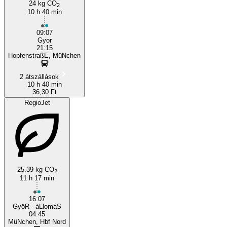
24 kg CO
2
10 h 40 min
09:07
Gyor
21:15
HopfenstraßE, MüNchen
2 átszállások
10 h 40 min
36,30 Ft
RegioJet
25.39 kg CO
2
11 h 17 min
16:07
GyöR - áLlomáS
04:45
MüNchen, Hbf Nord