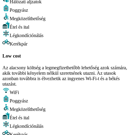
Hálózati aljzatok
Poggyász
Megközelíthetőség
Étel és ital
Légkondíciónálás
Kerékpár
Low cost
Az alacsony költség a legmegfizethetőbb lehetőség azok számára,
akik további kényelem nélkül szeretnének utazni. Az utasok
azonban továbbra is élvezhetik az ingyenes Wi-Fi-t és a békés
utazást.
WiFi
Poggyász
Megközelíthetőség
Étel és ital
Légkondíciónálás
Kerékpár