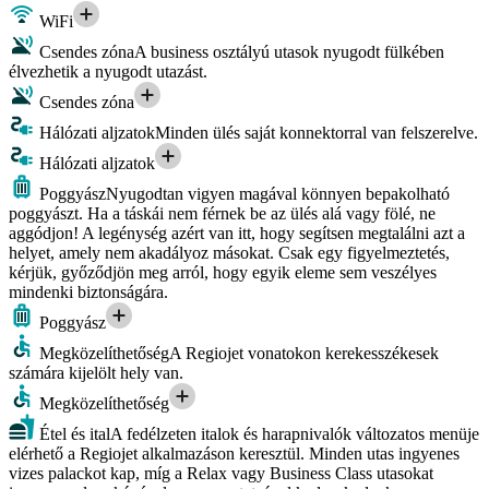
WiFi
Csendes zóna
A business osztályú utasok nyugodt fülkében
élvezhetik a nyugodt utazást.
Csendes zóna
Hálózati aljzatok
Minden ülés saját konnektorral van felszerelve.
Hálózati aljzatok
Poggyász
Nyugodtan vigyen magával könnyen bepakolható
poggyászt. Ha a táskái nem férnek be az ülés alá vagy fölé, ne
aggódjon! A legénység azért van itt, hogy segítsen megtalálni azt a
helyet, amely nem akadályoz másokat. Csak egy figyelmeztetés,
kérjük, győződjön meg arról, hogy egyik eleme sem veszélyes
mindenki biztonságára.
Poggyász
Megközelíthetőség
A Regiojet vonatokon kerekesszékesek
számára kijelölt hely van.
Megközelíthetőség
Étel és ital
A fedélzeten italok és harapnivalók változatos menüje
elérhető a Regiojet alkalmazáson keresztül. Minden utas ingyenes
vizes palackot kap, míg a Relax vagy Business Class utasokat