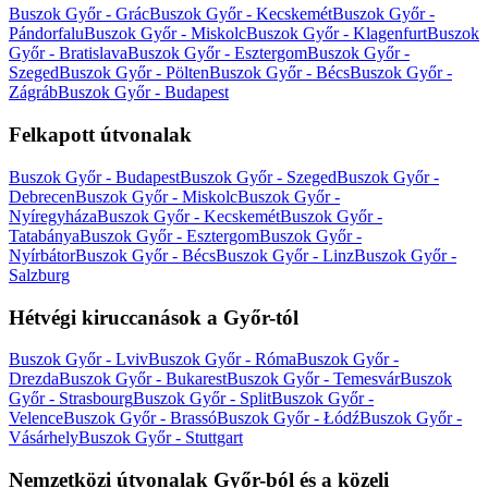
Buszok Győr - Grác
Buszok Győr - Kecskemét
Buszok Győr -
Pándorfalu
Buszok Győr - Miskolc
Buszok Győr - Klagenfurt
Buszok
Győr - Bratislava
Buszok Győr - Esztergom
Buszok Győr -
Szeged
Buszok Győr - Pölten
Buszok Győr - Bécs
Buszok Győr -
Zágráb
Buszok Győr - Budapest
Felkapott útvonalak
Buszok Győr - Budapest
Buszok Győr - Szeged
Buszok Győr -
Debrecen
Buszok Győr - Miskolc
Buszok Győr -
Nyíregyháza
Buszok Győr - Kecskemét
Buszok Győr -
Tatabánya
Buszok Győr - Esztergom
Buszok Győr -
Nyírbátor
Buszok Győr - Bécs
Buszok Győr - Linz
Buszok Győr -
Salzburg
Hétvégi kiruccanások a Győr-tól
Buszok Győr - Lviv
Buszok Győr - Róma
Buszok Győr -
Drezda
Buszok Győr - Bukarest
Buszok Győr - Temesvár
Buszok
Győr - Strasbourg
Buszok Győr - Split
Buszok Győr -
Velence
Buszok Győr - Brassó
Buszok Győr - Łódź
Buszok Győr -
Vásárhely
Buszok Győr - Stuttgart
Nemzetközi útvonalak Győr-ból és a közeli