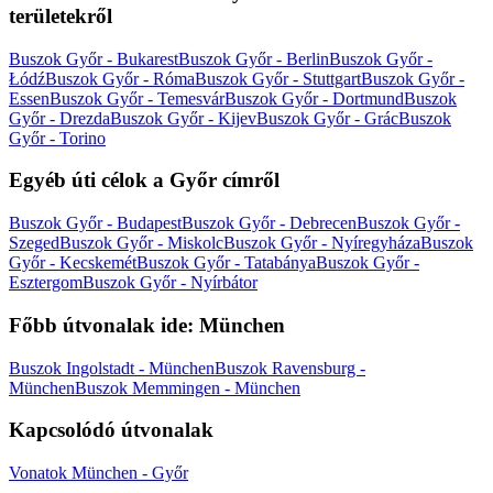
területekről
Buszok Győr - Bukarest
Buszok Győr - Berlin
Buszok Győr -
Łódź
Buszok Győr - Róma
Buszok Győr - Stuttgart
Buszok Győr -
Essen
Buszok Győr - Temesvár
Buszok Győr - Dortmund
Buszok
Győr - Drezda
Buszok Győr - Kijev
Buszok Győr - Grác
Buszok
Győr - Torino
Egyéb úti célok a Győr címről
Buszok Győr - Budapest
Buszok Győr - Debrecen
Buszok Győr -
Szeged
Buszok Győr - Miskolc
Buszok Győr - Nyíregyháza
Buszok
Győr - Kecskemét
Buszok Győr - Tatabánya
Buszok Győr -
Esztergom
Buszok Győr - Nyírbátor
Főbb útvonalak ide: München
Buszok Ingolstadt - München
Buszok Ravensburg -
München
Buszok Memmingen - München
Kapcsolódó útvonalak
Vonatok München - Győr