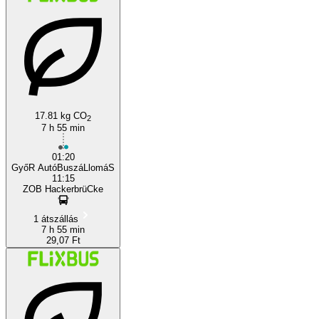
17.81 kg CO
2
7 h 55 min
01:20
GyőR AutóBuszáLlomáS
11:15
ZOB HackerbrüCke
1 átszállás
7 h 55 min
29,07 Ft