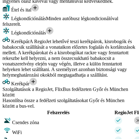
ingyenes olasz kávéval vagy mentateával kedveskednek.
Étel és ital
Légkondíciónálás
Minden autóbusz légkondicionálóval
felszerelt.
Légkondíciónálás
Kerékpár
A RegioJet lehetővé teszi kerékpárok, kisrobogók és
babakocsik szállítását a vonataikon előzetes foglalás és korlátozások
mellett. A kerékpárokat és a kisrobogókat rackre vagy fenntartott
rekeszbe kell helyezni, a nem összecsukható babakocsit a
vonatszerelvény elején vagy végén, illetve a külön fenntartott
helyeken lehet szállítani. A személyzet azonban biztonsági vagy
helymeghatározási okokból megtagadhatja a szállítást.
Kerékpár
Szolgáltatások a RegioJet, FlixBus fedélzeten Győr és München
között
Hasonlítsa össze a fedélzeti szolgáltatásokat Győr és München
között a bus-vel.
Felszerelés
RegioJet
Fl
Csendes zóna
WiFi