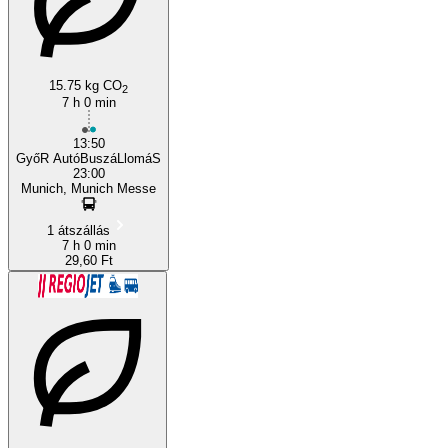
15.75 kg CO
2
7 h 0 min
13:50
GyőR AutóBuszáLlomáS
23:00
Munich, Munich Messe
1 átszállás
7 h 0 min
29,60 Ft