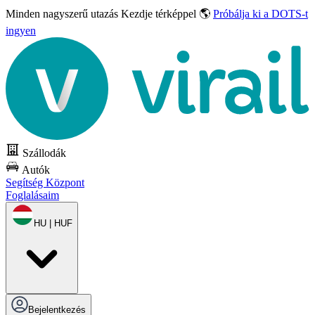
Minden nagyszerű utazás
Kezdje térképpel 🌎
Próbálja ki a DOTS-t
ingyen
Szállodák
Autók
Segítség Központ
Foglalásaim
HU | HUF
Bejelentkezés