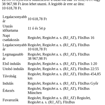
38 967,98 Ft áron lehet utazni. A legjobb ár erre az útra:
10 618,78 Ft.
Legalacsonyabb
10 618,78 Ft
ár
Utazás
11 ó és 54 p
időtartama
Napi
RegioJet, RegioJet a. s. (RJ_AT), FlixBus
16
csatlakozás
Legalacsonyabb
RegioJet, RegioJet a. s. (RJ_AT), FlixBus
ár
10 618,78 Ft
Legmagasabb
RegioJet, RegioJet a. s. (RJ_AT), FlixBus
ár
38 967,98 Ft
Első indulás
RegioJet, RegioJet a. s. (RJ_AT), FlixBus
1:20
Utolsó indulás
RegioJet, RegioJet a. s. (RJ_AT), FlixBus
22:55
RegioJet, RegioJet a. s. (RJ_AT), FlixBus
454,85
Távolság
km
Indulás
RegioJet, RegioJet a. s. (RJ_AT), FlixBus
Győr
RegioJet, RegioJet a. s. (RJ_AT), FlixBus
Érkezés
München
RegioJet, RegioJet a. s. (RJ_AT)
RegioJet,
Fuvarozók
RegioJet a. s. (RJ_AT), FlixBus
©
CARTO
, ©
OpenStreetMap
contributors