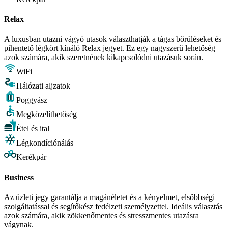
Relax
A luxusban utazni vágyó utasok választhatják a tágas bőrüléseket és
pihentető légkört kínáló Relax jegyet. Ez egy nagyszerű lehetőség
azok számára, akik szeretnének kikapcsolódni utazásuk során.
WiFi
Hálózati aljzatok
Poggyász
Megközelíthetőség
Étel és ital
Légkondíciónálás
Kerékpár
Business
Az üzleti jegy garantálja a magánéletet és a kényelmet, elsőbbségi
szolgáltatással és segítőkész fedélzeti személyzettel. Ideális választás
azok számára, akik zökkenőmentes és stresszmentes utazásra
vágynak.