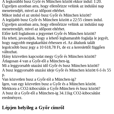
A legkorábbi busz Győr és München között ekkor indul: 1:20.
Ügyeljen azonban arra, hogy ellenőrizze velünk az indulási nap
menetrendjét, mivel az időpont eltérhet.
Mikor indul el az utolsó busz Győr és München között?
A legújabb busz Győr és München között a 22:55 címen indul.
Ügyeljen azonban arra, hogy ellenőrizze velünk az indulási nap
menetrendjét, mivel az időpont eltérhet.
Előre kell foglalnom a jegyemet Győr és München között?
Ha teheti, javasoljuk, hogy a lehető leghamarabb foglalja le jegyét,
hogy nagyobb megtakarítást érhessen el. Az általunk talált
legolcsóbb busz jegy a 10 618,78 Ft, de ez a kereslettől függően
változhat.
Hány közvetlen kapcsolat megy Győr és München között?
Átlagosan 4 van a Győr-től a München-ig.
Mi a leggyorsabb utazási idő Győr és busz München között?
A busz leggyorsabb utazási ideje Győr és München között 6 ó és 55
p.
Van közvetlen busz a Győr-tól a München-ig?
Igen, van egy közvetlen busz a Győr és a München között.
Mekkora a CO2-kibocsátás a Győr-München és busz között?
A busz út a Győr-től a München-ig 34.11kg CO2-kibocsátást
eredményez.
Lépjen helyileg a Győr címről