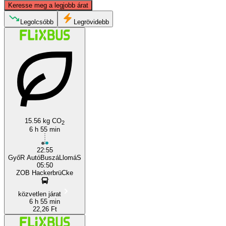
Keresse meg a legjobb árat
Legolcsóbb
Legrövidebb
Munich
Győr
15.56 kg CO
2
6 h 55 min
22:55
GyőR AutóBuszáLlomáS
05:50
ZOB HackerbrüCke
közvetlen járat
6 h 55 min
22,26 Ft