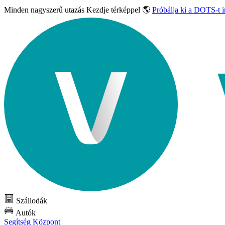
Minden nagyszerű utazás
Kezdje térképpel 🌎
Próbálja ki a DOTS-t 
Szállodák
Autók
Segítség Központ