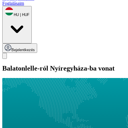
Foglalásaim
HU | HUF
Bejelentkezés
Balatonlelle-ról Nyíregyháza-ba vonat