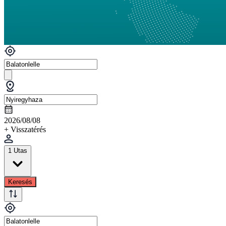
2026/08/08
+ Visszatérés
1 Utas
Keresés