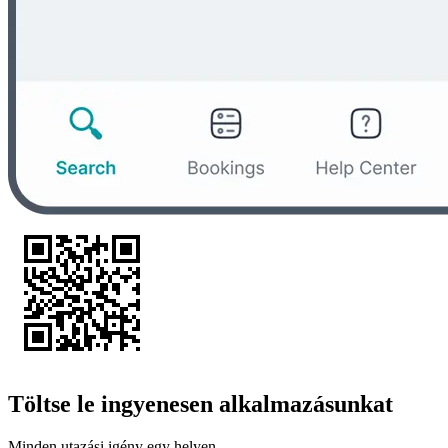
Töltse le ingyenesen alkalmazásunkat
Minden utazási igény egy helyen