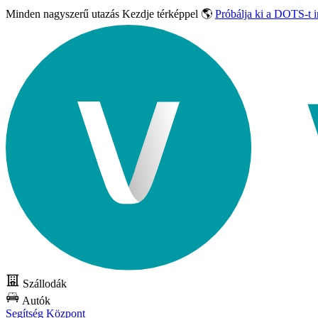
Minden nagyszerű utazás
Kezdje térképpel 🌎
Próbálja ki a DOTS-t 
Szállodák
Autók
Segítség Központ