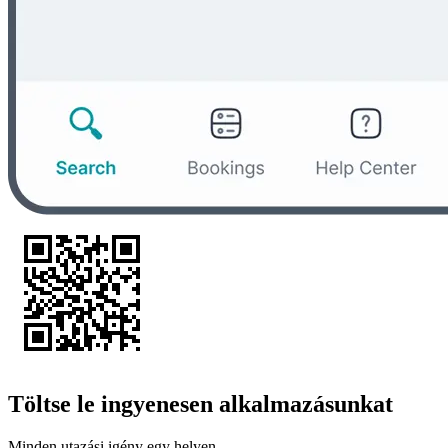
Töltse le ingyenesen alkalmazásunkat
Minden utazási igény egy helyen