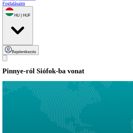
Foglalásaim
HU | HUF
Bejelentkezés
Pinnye-ról Siófok-ba vonat