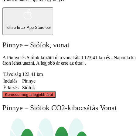
Töltse le az
App Store-ból
Pinnye – Siófok, vonat
A Pinnye és Siófok közötti út a vonat által 123,41 km és . Naponta kap
áron lehet utazni. A legjobb ár erre az útra: .
Távolság
123,41 km
Indulás
Pinnye
Érkezés
Siófok
Keresse meg a legjobb árat
Pinnye
Pinnye – Siófok CO2-kibocsátás Vonat