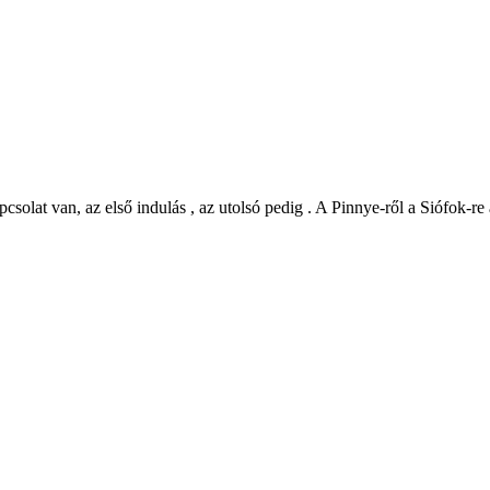
csolat van, az első indulás , az utolsó pedig . A Pinnye-ről a Siófok-r
©
CARTO
, ©
Ope