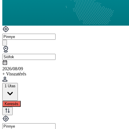
2026/08/09
+ Visszatérés
1 Utas
Keresés