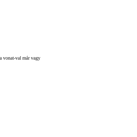
e a vonat-val már vagy
nStreetMap
contributors