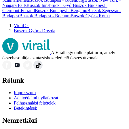
Szatmárnémeti
Buszok Budapest - Oldenburg
Buszok New York -
Niagara Falls
Buszok Innsbruck - Győr
Buszok Budapest -
Clermont-Ferrand
Buszok Budapest - Bergamo
Buszok Segesvár -
Budapest
Buszok Budapest - Bochum
Buszok Győr - Róma
Virail
>
Buszok Győr - Drezda
A Virail egy online platform, amely
összehasonlítja az utazáshoz elérhető összes útvonalat.
Rólunk
Impresszum
Adatvédelmi nyilatkozat
Felhasználási feltételek
Betekintések
Nemzetközi