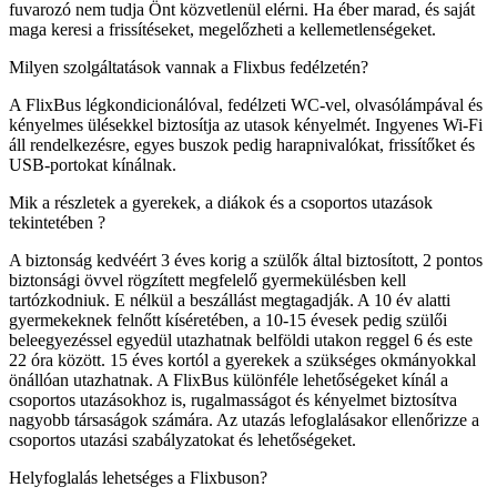
fuvarozó nem tudja Önt közvetlenül elérni. Ha éber marad, és saját
maga keresi a frissítéseket, megelőzheti a kellemetlenségeket.
Milyen szolgáltatások vannak a Flixbus fedélzetén?
A FlixBus légkondicionálóval, fedélzeti WC-vel, olvasólámpával és
kényelmes ülésekkel biztosítja az utasok kényelmét. Ingyenes Wi-Fi
áll rendelkezésre, egyes buszok pedig harapnivalókat, frissítőket és
USB-portokat kínálnak.
Mik a részletek a gyerekek, a diákok és a csoportos utazások
tekintetében ?
A biztonság kedvéért 3 éves korig a szülők által biztosított, 2 pontos
biztonsági övvel rögzített megfelelő gyermekülésben kell
tartózkodniuk. E nélkül a beszállást megtagadják. A 10 év alatti
gyermekeknek felnőtt kíséretében, a 10-15 évesek pedig szülői
beleegyezéssel egyedül utazhatnak belföldi utakon reggel 6 és este
22 óra között. 15 éves kortól a gyerekek a szükséges okmányokkal
önállóan utazhatnak. A FlixBus különféle lehetőségeket kínál a
csoportos utazásokhoz is, rugalmasságot és kényelmet biztosítva
nagyobb társaságok számára. Az utazás lefoglalásakor ellenőrizze a
csoportos utazási szabályzatokat és lehetőségeket.
Helyfoglalás lehetséges a Flixbuson?