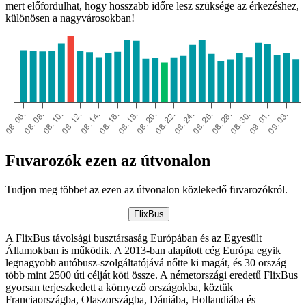
mert előfordulhat, hogy hosszabb időre lesz szüksége az érkezéshez,
különösen a nagyvárosokban!
Fuvarozók ezen az útvonalon
Tudjon meg többet az ezen az útvonalon közlekedő fuvarozókról.
FlixBus
A FlixBus távolsági busztársaság Európában és az Egyesült
Államokban is működik. A 2013-ban alapított cég Európa egyik
legnagyobb autóbusz-szolgáltatójává nőtte ki magát, és 30 ország
több mint 2500 úti célját köti össze. A németországi eredetű FlixBus
gyorsan terjeszkedett a környező országokba, köztük
Franciaországba, Olaszországba, Dániába, Hollandiába és