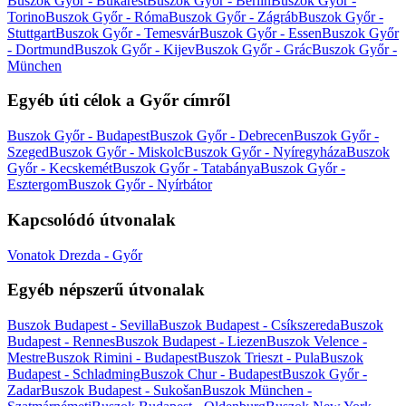
Buszok Győr - Bukarest
Buszok Győr - Berlin
Buszok Győr -
Torino
Buszok Győr - Róma
Buszok Győr - Zágráb
Buszok Győr -
Stuttgart
Buszok Győr - Temesvár
Buszok Győr - Essen
Buszok Győr
- Dortmund
Buszok Győr - Kijev
Buszok Győr - Grác
Buszok Győr -
München
Egyéb úti célok a Győr címről
Buszok Győr - Budapest
Buszok Győr - Debrecen
Buszok Győr -
Szeged
Buszok Győr - Miskolc
Buszok Győr - Nyíregyháza
Buszok
Győr - Kecskemét
Buszok Győr - Tatabánya
Buszok Győr -
Esztergom
Buszok Győr - Nyírbátor
Kapcsolódó útvonalak
Vonatok Drezda - Győr
Egyéb népszerű útvonalak
Buszok Budapest - Sevilla
Buszok Budapest - Csíkszereda
Buszok
Budapest - Rennes
Buszok Budapest - Liezen
Buszok Velence -
Mestre
Buszok Rimini - Budapest
Buszok Trieszt - Pula
Buszok
Budapest - Schladming
Buszok Chur - Budapest
Buszok Győr -
Zadar
Buszok Budapest - Sukošan
Buszok München -