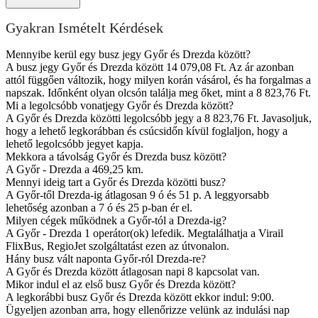
Gyakran Ismételt Kérdések
Mennyibe kerül egy busz jegy Győr és Drezda között?
A busz jegy Győr és Drezda között 14 079,08 Ft. Az ár azonban
attól függően változik, hogy milyen korán vásárol, és ha forgalmas a
napszak. Időnként olyan olcsón találja meg őket, mint a 8 823,76 Ft.
Mi a legolcsóbb vonatjegy Győr és Drezda között?
A Győr és Drezda közötti legolcsóbb jegy a 8 823,76 Ft. Javasoljuk,
hogy a lehető legkorábban és csúcsidőn kívül foglaljon, hogy a
lehető legolcsóbb jegyet kapja.
Mekkora a távolság Győr és Drezda busz között?
A Győr - Drezda a 469,25 km.
Mennyi ideig tart a Győr és Drezda közötti busz?
A Győr-től Drezda-ig átlagosan 9 ó és 51 p. A leggyorsabb
lehetőség azonban a 7 ó és 25 p-ban ér el.
Milyen cégek működnek a Győr-tól a Drezda-ig?
A Győr - Drezda 1 operátor(ok) lefedik. Megtalálhatja a Virail
FlixBus, RegioJet szolgáltatást ezen az útvonalon.
Hány busz vált naponta Győr-ról Drezda-re?
A Győr és Drezda között átlagosan napi 8 kapcsolat van.
Mikor indul el az első busz Győr és Drezda között?
A legkorábbi busz Győr és Drezda között ekkor indul: 9:00.
Ügyeljen azonban arra, hogy ellenőrizze velünk az indulási nap