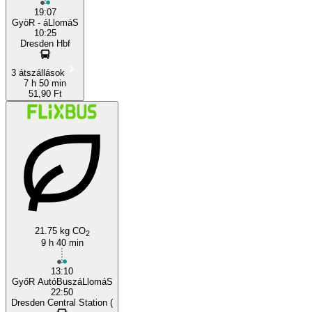
19:07
GyöR - áLlomáS
10:25
Dresden Hbf
3 átszállások
7 h 50 min
51,90 Ft
21.75 kg CO
2
9 h 40 min
13:10
GyőR AutóBuszáLlomáS
22:50
Dresden Central Station (