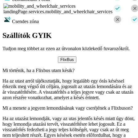
landingPage.services.mobility_and_wheelchair_services
Csendes zóna
Szállítók GYIK
Tudjon meg többet az ezen az útvonalon közlekedő fuvarozókról.
FlixBus
Mi történik, ha a Flixbus utam késik?
Ha az utast arról tájékoztatják, hogy legalább egy órás késéssel
érkezik meg végső úti céljára, jogosult az utazás lemondására és az
ár visszatérítésére. A visszatérítés a teljes jegyre vagy csak az utazás
azon részére vonatkozhat, amelyet a késés érintett.
Mi a menete a jegyem lemondásának vagy cseréjének a Flixbuson?
Ha az utazást lemondják, vagy az utas jelentős késés miatt úgy dönt,
hogy lemondja utazási tervét, visszatérítésre lehet jogosult. Ez a
visszatérítés fedezheti a jegy teljes költségét, vagy csak az út meg
nem teljesített részét. Egyes késések esetén előfordulhat, hogy a