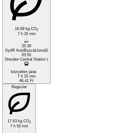
Győr
16.69 kg CO
2
7 h 25 min
20:30
GyőR AutóBuszáLlomáS
03:55
Dresden Central Station (
közvetlen járat
7 h 25 min
46,41 Ft
RegioJet
17.63 kg CO
2
7 h 50 min