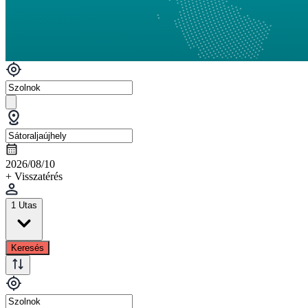
2026/08/10
+ Visszatérés
1 Utas
Keresés