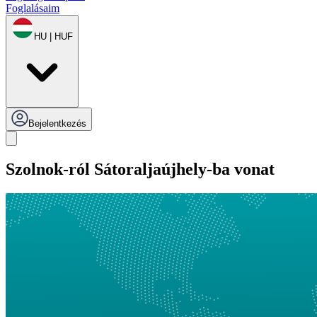
Foglalásaim
HU | HUF
Bejelentkezés
Szolnok-ról Sátoraljaújhely-ba vonat