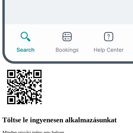
Töltse le ingyenesen alkalmazásunkat
Minden utazási igény egy helyen