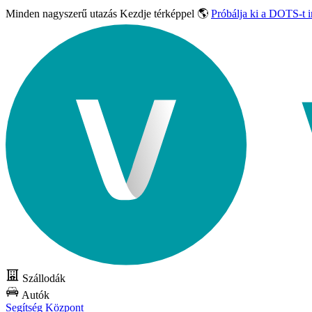
Minden nagyszerű utazás
Kezdje térképpel 🌎
Próbálja ki a DOTS-t 
Szállodák
Autók
Segítség Központ