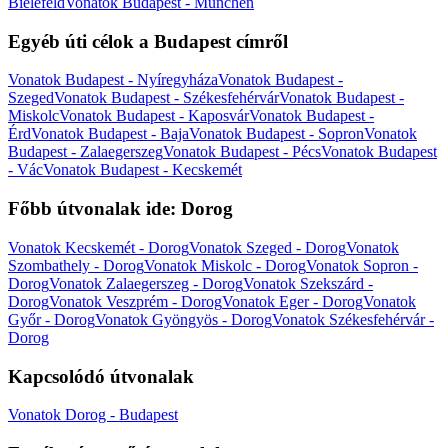
Bielefeld
Vonatok Budapest - München
Egyéb úti célok a Budapest címről
Vonatok Budapest - Nyíregyháza
Vonatok Budapest -
Szeged
Vonatok Budapest - Székesfehérvár
Vonatok Budapest -
Miskolc
Vonatok Budapest - Kaposvár
Vonatok Budapest -
Érd
Vonatok Budapest - Baja
Vonatok Budapest - Sopron
Vonatok
Budapest - Zalaegerszeg
Vonatok Budapest - Pécs
Vonatok Budapest
- Vác
Vonatok Budapest - Kecskemét
Főbb útvonalak ide: Dorog
Vonatok Kecskemét - Dorog
Vonatok Szeged - Dorog
Vonatok
Szombathely - Dorog
Vonatok Miskolc - Dorog
Vonatok Sopron -
Dorog
Vonatok Zalaegerszeg - Dorog
Vonatok Szekszárd -
Dorog
Vonatok Veszprém - Dorog
Vonatok Eger - Dorog
Vonatok
Győr - Dorog
Vonatok Gyöngyös - Dorog
Vonatok Székesfehérvár -
Dorog
Kapcsolódó útvonalak
Vonatok Dorog - Budapest