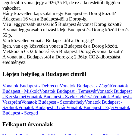
legolcsóbb vonat jegy a 926,35 Ft, de ez a kereslettől függően
változhat.
Hány közvetlen kapcsolat megy Budapest és Dorog között?
Átlagosan 16 van a Budapest-től a Dorog-ig.
Mi a leggyorsabb utazási idő Budapest és vonat Dorog között?
A vonat leggyorsabb utazási ideje Budapest és Dorog között 0 ó és
55 p.
Van közvetlen vonat a Budapest-tól a Dorog-ig?
Igen, van egy közvetlen vonat a Budapest és a Dorog között.
Mekkora a CO2-kibocsátás a Budapest-Dorog és vonat között?
A vonat út a Budapest-től a Dorog-ig 2.36kg CO2-kibocsátást
eredményez.
Lépjen helyileg a Budapest címről
Vonatok Budapest - Debrecen
Vonatok Budapest - Zágráb
Vonatok
Budapest - Miskolc
Vonatok Budapest - Temesvár
Vonatok Budapest
- Kecskemét
Vonatok Budapest - Székesfehérvár
Vonatok Budapest -
Veszprém
Vonatok Budapest - Szombathely
Vonatok Budapest -
Szolnok
Vonatok Budapest - Grác
Vonatok Budapest - Eger
Vonatok
Budapest - Szeged
Felkapott útvonalak