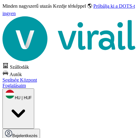
Minden nagyszerű utazás
Kezdje térképpel 🌎
Próbálja ki a DOTS-t
ingyen
Szállodák
Autók
Segítség Központ
Foglalásaim
HU | HUF
Bejelentkezés