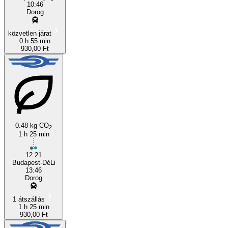
10:46
Dorog
közvetlen járat
0 h 55 min
930,00 Ft
0.48 kg CO
2
1 h 25 min
12:21
Budapest-DéLi
13:46
Dorog
1 átszállás
1 h 25 min
930,00 Ft