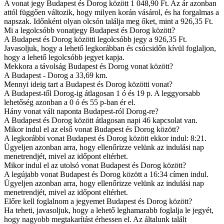
A vonat jegy Budapest és Dorog között 1 048,90 Ft. Az ár azonban
attól függően változik, hogy milyen korán vásárol, és ha forgalmas a
napszak. Időnként olyan olcsón találja meg őket, mint a 926,35 Ft.
Mi a legolcsóbb vonatjegy Budapest és Dorog között?
A Budapest és Dorog közötti legolcsóbb jegy a 926,35 Ft.
Javasoljuk, hogy a lehető legkorábban és csúcsidőn kívül foglaljon,
hogy a lehető legolcsóbb jegyet kapja.
Mekkora a távolság Budapest és Dorog vonat között?
A Budapest - Dorog a 33,69 km.
Mennyi ideig tart a Budapest és Dorog közötti vonat?
A Budapest-től Dorog-ig átlagosan 1 ó és 19 p. A leggyorsabb
lehetőség azonban a 0 ó és 55 p-ban ér el.
Hány vonat vált naponta Budapest-ról Dorog-re?
A Budapest és Dorog között átlagosan napi 46 kapcsolat van.
Mikor indul el az első vonat Budapest és Dorog között?
A legkorábbi vonat Budapest és Dorog között ekkor indul: 8:21.
Ügyeljen azonban arra, hogy ellenőrizze velünk az indulási nap
menetrendjét, mivel az időpont eltérhet.
Mikor indul el az utolsó vonat Budapest és Dorog között?
A legújabb vonat Budapest és Dorog között a 16:34 címen indul.
Ügyeljen azonban arra, hogy ellenőrizze velünk az indulási nap
menetrendjét, mivel az időpont eltérhet.
Előre kell foglalnom a jegyemet Budapest és Dorog között?
Ha teheti, javasoljuk, hogy a lehető leghamarabb foglalja le jegyét,
hogy nagyobb megtakarítást érhessen el. Az általunk talált