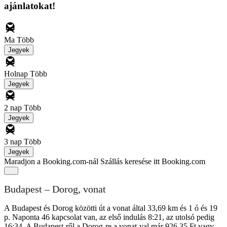
ajánlatokat!
Ma
Több
Jegyek
Holnap
Több
Jegyek
2 nap
Több
Jegyek
3 nap
Több
Jegyek
Maradjon a Booking.com-nál
Szállás keresése itt Booking.com
Budapest – Dorog, vonat
A Budapest és Dorog közötti út a vonat által 33,69 km és 1 ó és 19
p. Naponta 46 kapcsolat van, az első indulás 8:21, az utolsó pedig
16:34. A Budapest-ről a Dorog-re a vonat-val már 926,35 Ft vagy