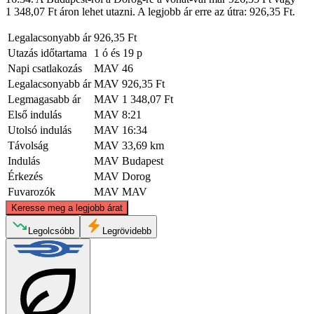
1 348,07 Ft áron lehet utazni. A legjobb ár erre az útra: 926,35 Ft.
Legalacsonyabb ár
926,35 Ft
Utazás időtartama
1 ó és 19 p
Napi csatlakozás
MAV
46
Legalacsonyabb ár
MAV
926,35 Ft
Legmagasabb ár
MAV
1 348,07 Ft
Első indulás
MAV
8:21
Utolsó indulás
MAV
16:34
Távolság
MAV
33,69 km
Indulás
MAV
Budapest
Érkezés
MAV
Dorog
Fuvarozók
MAV
MAV
©
CARTO
, ©
OpenStreetMap
contributors
Keresse meg a legjobb árat
Dorog
Legolcsóbb
Legrövidebb