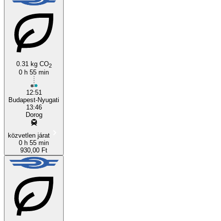
0.31 kg CO
2
0 h 55 min
12:51
Budapest-Nyugati
13:46
Dorog
közvetlen járat
0 h 55 min
930,00 Ft