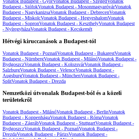
Vonatok Budapest - Győr
Vonatok Budapest - Szeged
Vonatok
Budapest - Siófok
Vonatok Budapest - Mosonmagyaróvár
Vonatok
Budapest - Nagykanizsa
Vonatok Budapest - Debrecen
Vonatok
Budapest - Miskolc
Vonatok Budapest - Hegyeshalom
Vonatok
Budapest - Sopron
Vonatok Budapest - Keszthely
Vonatok Budapest
- Nyíregyháza
Vonatok Budapest - Kecskemét
Hétvégi kiruccanások a Budapest-tól
Vonatok Budapest - Poznań
Vonatok Budapest - Bukarest
Vonatok
Budapest - Nürnberg
Vonatok Budapest - Milánó
Vonatok Budapest -
Bydgoszcz
Vonatok Budapest - Kolozsvár
Vonatok Budapest -
Salzburg
Vonatok Budapest - Velence
Vonatok Budapest -
Augsburg
Vonatok Budapest - München
Vonatok Budapest -
Split
Vonatok Budapest - Drezda
Nemzetközi útvonalak Budapest-ból és a közeli
területekről
Vonatok Budapest - Milánó
Vonatok Budapest - Berlin
Vonatok
Budapest - Koppenhága
Vonatok Budapest - Róma
Vonatok
Budapest - Zágráb
Vonatok Budapest - Stuttgart
Vonatok Budapest -
Bydgoszcz
Vonatok Budapest - Poznań
Vonatok Budapest -
Drezda
Vonatok Budapest - Párizs
Vonatok Budapest -