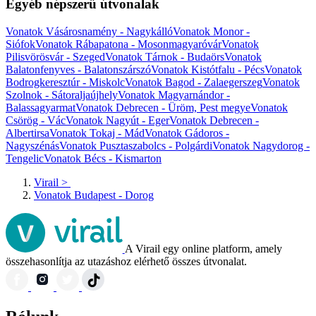
Egyéb népszerű útvonalak
Vonatok Vásárosnamény - Nagykálló
Vonatok Monor -
Siófok
Vonatok Rábapatona - Mosonmagyaróvár
Vonatok
Pilisvörösvár - Szeged
Vonatok Tárnok - Budaörs
Vonatok
Balatonfenyves - Balatonszárszó
Vonatok Kistótfalu - Pécs
Vonatok
Bodrogkeresztúr - Miskolc
Vonatok Bagod - Zalaegerszeg
Vonatok
Szolnok - Sátoraljaújhely
Vonatok Magyarnándor -
Balassagyarmat
Vonatok Debrecen - Üröm, Pest megye
Vonatok
Csörög - Vác
Vonatok Nagyút - Eger
Vonatok Debrecen -
Albertirsa
Vonatok Tokaj - Mád
Vonatok Gádoros -
Nagyszénás
Vonatok Pusztaszabolcs - Polgárdi
Vonatok Nagydorog -
Tengelic
Vonatok Bécs - Kismarton
Virail
>
Vonatok Budapest - Dorog
A Virail egy online platform, amely
összehasonlítja az utazáshoz elérhető összes útvonalat.