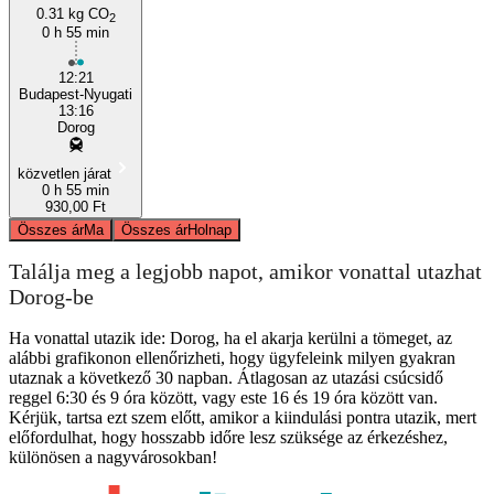
0.31 kg CO
2
0 h 55 min
12:21
Budapest-Nyugati
13:16
Dorog
közvetlen járat
0 h 55 min
930,00 Ft
Összes ár
Ma
Összes ár
Holnap
Találja meg a legjobb napot, amikor vonattal utazhat
Dorog-be
Ha vonattal utazik ide: Dorog, ha el akarja kerülni a tömeget, az
alábbi grafikonon ellenőrizheti, hogy ügyfeleink milyen gyakran
utaznak a következő 30 napban. Átlagosan az utazási csúcsidő
reggel 6:30 és 9 óra között, vagy este 16 és 19 óra között van.
Kérjük, tartsa ezt szem előtt, amikor a kiindulási pontra utazik, mert
előfordulhat, hogy hosszabb időre lesz szüksége az érkezéshez,
különösen a nagyvárosokban!