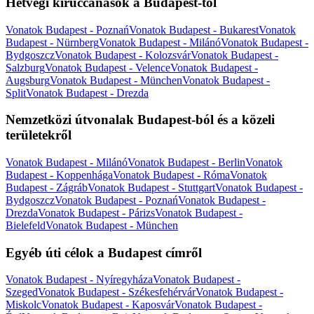
Hétvégi kiruccanások a Budapest-tól
Vonatok Budapest - Poznań
Vonatok Budapest - Bukarest
Vonatok
Budapest - Nürnberg
Vonatok Budapest - Milánó
Vonatok Budapest -
Bydgoszcz
Vonatok Budapest - Kolozsvár
Vonatok Budapest -
Salzburg
Vonatok Budapest - Velence
Vonatok Budapest -
Augsburg
Vonatok Budapest - München
Vonatok Budapest -
Split
Vonatok Budapest - Drezda
Nemzetközi útvonalak Budapest-ból és a közeli
területekről
Vonatok Budapest - Milánó
Vonatok Budapest - Berlin
Vonatok
Budapest - Koppenhága
Vonatok Budapest - Róma
Vonatok
Budapest - Zágráb
Vonatok Budapest - Stuttgart
Vonatok Budapest -
Bydgoszcz
Vonatok Budapest - Poznań
Vonatok Budapest -
Drezda
Vonatok Budapest - Párizs
Vonatok Budapest -
Bielefeld
Vonatok Budapest - München
Egyéb úti célok a Budapest címről
Vonatok Budapest - Nyíregyháza
Vonatok Budapest -
Szeged
Vonatok Budapest - Székesfehérvár
Vonatok Budapest -
Miskolc
Vonatok Budapest - Kaposvár
Vonatok Budapest -