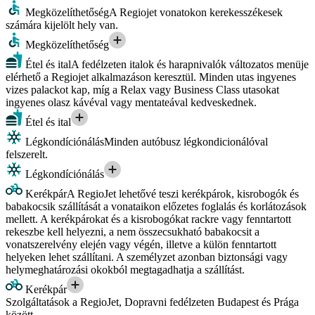
Megközelíthetőség
A Regiojet vonatokon kerekesszékesek
számára kijelölt hely van.
Megközelíthetőség
Étel és ital
A fedélzeten italok és harapnivalók változatos menüje
elérhető a Regiojet alkalmazáson keresztül. Minden utas ingyenes
vizes palackot kap, míg a Relax vagy Business Class utasokat
ingyenes olasz kávéval vagy mentateával kedveskednek.
Étel és ital
Légkondíciónálás
Minden autóbusz légkondicionálóval
felszerelt.
Légkondíciónálás
Kerékpár
A RegioJet lehetővé teszi kerékpárok, kisrobogók és
babakocsik szállítását a vonataikon előzetes foglalás és korlátozások
mellett. A kerékpárokat és a kisrobogókat rackre vagy fenntartott
rekeszbe kell helyezni, a nem összecsukható babakocsit a
vonatszerelvény elején vagy végén, illetve a külön fenntartott
helyeken lehet szállítani. A személyzet azonban biztonsági vagy
helymeghatározási okokból megtagadhatja a szállítást.
Kerékpár
Szolgáltatások a RegioJet, Dopravni fedélzeten Budapest és Prága
között