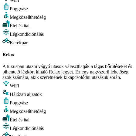
WiFi
Poggyász
Megközelíthetőség
Étel és ital
Légkondíciónálás
Kerékpár
Relax
A luxusban utazni vágyó utasok választhatják a tágas bőrüléseket és
pihentető légkört kínáló Relax jegyet. Ez egy nagyszerű lehetőség
azok számára, akik szeretnének kikapcsolódni utazásuk során.
WiFi
Hálózati aljzatok
Poggyász
Megközelíthetőség
Étel és ital
Légkondíciónálás