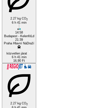
2.27 kg CO
2
6 h 41 min
Budapest
14:58
Budapest - KelenföLd
21:39
Praha Hlavní NáDraží
közvetlen járat
6 h 41 min
16,90 Ft
2.27 kg CO
2
6 h 41 min