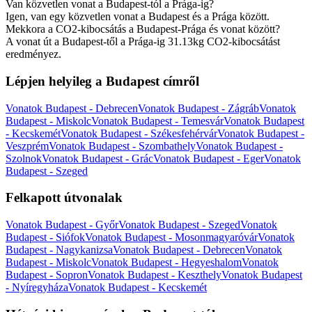
Van közvetlen vonat a Budapest-tól a Prága-ig?
Igen, van egy közvetlen vonat a Budapest és a Prága között.
Mekkora a CO2-kibocsátás a Budapest-Prága és vonat között?
A vonat út a Budapest-től a Prága-ig 31.13kg CO2-kibocsátást
eredményez.
Lépjen helyileg a Budapest címről
Vonatok Budapest - Debrecen
Vonatok Budapest - Zágráb
Vonatok
Budapest - Miskolc
Vonatok Budapest - Temesvár
Vonatok Budapest
- Kecskemét
Vonatok Budapest - Székesfehérvár
Vonatok Budapest -
Veszprém
Vonatok Budapest - Szombathely
Vonatok Budapest -
Szolnok
Vonatok Budapest - Grác
Vonatok Budapest - Eger
Vonatok
Budapest - Szeged
Felkapott útvonalak
Vonatok Budapest - Győr
Vonatok Budapest - Szeged
Vonatok
Budapest - Siófok
Vonatok Budapest - Mosonmagyaróvár
Vonatok
Budapest - Nagykanizsa
Vonatok Budapest - Debrecen
Vonatok
Budapest - Miskolc
Vonatok Budapest - Hegyeshalom
Vonatok
Budapest - Sopron
Vonatok Budapest - Keszthely
Vonatok Budapest
- Nyíregyháza
Vonatok Budapest - Kecskemét