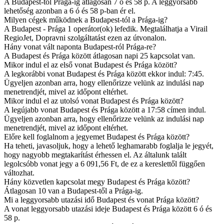
A Budapest-től Prága-ig átlagosan 7 ó és 58 p. A leggyorsabb
lehetőség azonban a 6 ó és 58 p-ban ér el.
Milyen cégek működnek a Budapest-tól a Prága-ig?
A Budapest - Prága 1 operátor(ok) lefedik. Megtalálhatja a Virail
RegioJet, Dopravni szolgáltatást ezen az útvonalon.
Hány vonat vált naponta Budapest-ról Prága-re?
A Budapest és Prága között átlagosan napi 25 kapcsolat van.
Mikor indul el az első vonat Budapest és Prága között?
A legkorábbi vonat Budapest és Prága között ekkor indul: 7:45.
Ügyeljen azonban arra, hogy ellenőrizze velünk az indulási nap
menetrendjét, mivel az időpont eltérhet.
Mikor indul el az utolsó vonat Budapest és Prága között?
A legújabb vonat Budapest és Prága között a 17:58 címen indul.
Ügyeljen azonban arra, hogy ellenőrizze velünk az indulási nap
menetrendjét, mivel az időpont eltérhet.
Előre kell foglalnom a jegyemet Budapest és Prága között?
Ha teheti, javasoljuk, hogy a lehető leghamarabb foglalja le jegyét,
hogy nagyobb megtakarítást érhessen el. Az általunk talált
legolcsóbb vonat jegy a 6 091,56 Ft, de ez a kereslettől függően
változhat.
Hány közvetlen kapcsolat megy Budapest és Prága között?
Átlagosan 10 van a Budapest-től a Prága-ig.
Mi a leggyorsabb utazási idő Budapest és vonat Prága között?
A vonat leggyorsabb utazási ideje Budapest és Prága között 6 ó és
58 p.