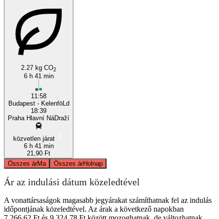
2.27 kg CO
2
6 h 41 min
11:58
Budapest - KelenföLd
18:39
Praha Hlavní NáDraží
közvetlen járat
6 h 41 min
21,90 Ft
Összes ár
Ma
Összes ár
Holnap
Ár az indulási dátum közeledtével
A vonattársaságok magasabb jegyárakat számíthatnak fel az indulás
időpontjának közeledtével. Az árak a következő napokban
7 266,62 Ft és 9 324,78 Ft között mozoghatnak, de változhatnak.