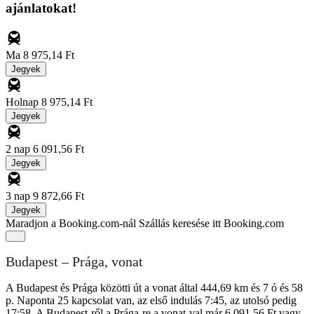
ajánlatokat!
Ma
8 975,14 Ft
Jegyek
Holnap
8 975,14 Ft
Jegyek
2 nap
6 091,56 Ft
Jegyek
3 nap
9 872,66 Ft
Jegyek
Maradjon a Booking.com-nál
Szállás keresése itt Booking.com
Budapest – Prága, vonat
A Budapest és Prága közötti út a vonat által 444,69 km és 7 ó és 58
p. Naponta 25 kapcsolat van, az első indulás 7:45, az utolsó pedig
17:58. A Budapest-ről a Prága-re a vonat-val már 6 091,56 Ft vagy