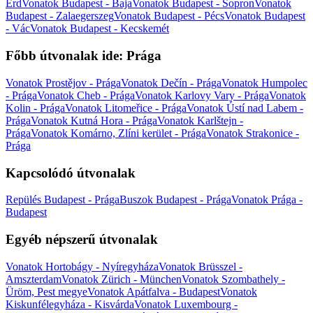
Érd
Vonatok Budapest - Baja
Vonatok Budapest - Sopron
Vonatok
Budapest - Zalaegerszeg
Vonatok Budapest - Pécs
Vonatok Budapest
- Vác
Vonatok Budapest - Kecskemét
Főbb útvonalak ide: Prága
Vonatok Prostějov - Prága
Vonatok Dečín - Prága
Vonatok Humpolec
- Prága
Vonatok Cheb - Prága
Vonatok Karlovy Vary - Prága
Vonatok
Kolin - Prága
Vonatok Litomeřice - Prága
Vonatok Ústí nad Labem -
Prága
Vonatok Kutná Hora - Prága
Vonatok Karlštejn -
Prága
Vonatok Komárno, Zlíni kerület - Prága
Vonatok Strakonice -
Prága
Kapcsolódó útvonalak
Repülés Budapest - Prága
Buszok Budapest - Prága
Vonatok Prága -
Budapest
Egyéb népszerű útvonalak
Vonatok Hortobágy - Nyíregyháza
Vonatok Brüsszel -
Amszterdam
Vonatok Zürich - München
Vonatok Szombathely -
Üröm, Pest megye
Vonatok Apátfalva - Budapest
Vonatok
Kiskunfélegyháza - Kisvárda
Vonatok Luxembourg -