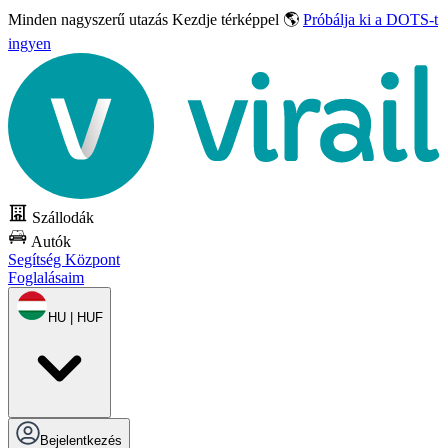
Minden nagyszerű utazás
Kezdje térképpel 🌎
Próbálja ki a DOTS-t
ingyen
Szállodák
Autók
Segítség Központ
Foglalásaim
HU | HUF
Bejelentkezés