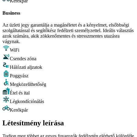
Kerékpár
Business
Az üzleti jegy garantálja a magánéletet és a kényelmet, elsőbbségi
szolgáltatással és segítőkész fedélzeti személyzettel. Ideális választás
azok számára, akik zökkenőmentes és stresszmentes utazásra
vágynak.
WiFi
Csendes zóna
Hálózati aljzatok
Poggyász
Megközelíthetőség
Étel és ital
Légkondíciónálás
Kerékpár
Létesítmény leírása
Tudjon meg többet az egyes fuvarozók fedélzetén elérhető különféle