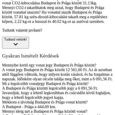
vonat CO2-kibocsátása Budapest és Prága között 31.13kg.
Mennyi CO2-t takaríthatok meg azzal, hogy Budapest és Prága
között vonattal utazom?
Ha vonattal utazik Budapest és Prága
között, 57.81 kg szén-dioxid-kibocsátást takarít meg a repüléshez
képest, 2.22 kg-ot a busszal és 40.02 kg-ot az autóval szemben.
Tudunk valamit javítani?
Tudasd velünk!
Gyakran Ismételt Kérdések
Mennyibe kerül egy vonat jegy Budapest és Prága között?
A vonat jegy Budapest és Prága között 12 561,60 Ft. Az ár azonban
attól függően változik, hogy milyen korán vásárol, és ha forgalmas a
napszak. Időnként olyan olcsón találja meg őket, mint a 6 091,56 Ft.
Mi a legolcsóbb vonatjegy Budapest és Prága között?
A Budapest és Prága közötti legolcsóbb jegy a 6 091,56 Ft.
Javasoljuk, hogy a lehető legkorábban és csúcsidőn kívül foglaljon,
hogy a lehető legolcsóbb jegyet kapja.
Mekkora a távolság Budapest és Prága vonat között?
A Budapest - Prága a 444,69 km.
Mennyi ideig tart a Budapest és Prága közötti vonat?