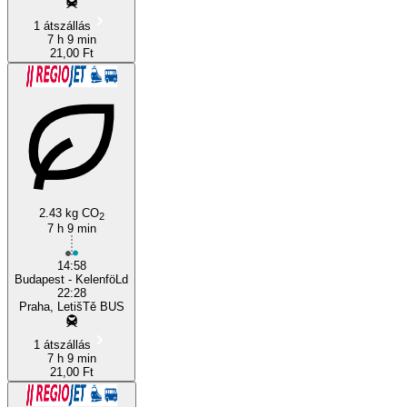
1 átszállás
7 h 9 min
21,00 Ft
2.43 kg CO
2
7 h 9 min
14:58
Budapest - KelenföLd
22:28
Praha, LetišTě BUS
1 átszállás
7 h 9 min
21,00 Ft