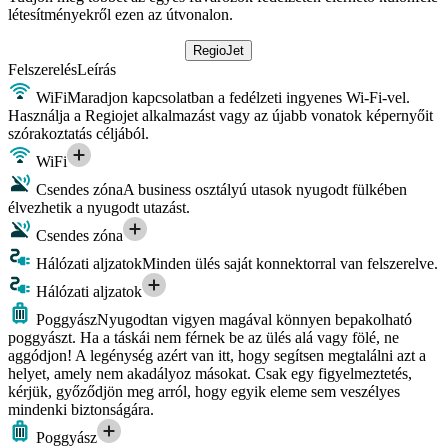
létesítményekről ezen az útvonalon.
RegioJet
Felszerelés
Leírás
WiFi
Maradjon kapcsolatban a fedélzeti ingyenes Wi-Fi-vel.
Használja a Regiojet alkalmazást vagy az újabb vonatok képernyőit
szórakoztatás céljából.
WiFi
Csendes zóna
A business osztályú utasok nyugodt fülkében
élvezhetik a nyugodt utazást.
Csendes zóna
Hálózati aljzatok
Minden ülés saját konnektorral van felszerelve.
Hálózati aljzatok
Poggyász
Nyugodtan vigyen magával könnyen bepakolható
poggyászt. Ha a táskái nem férnek be az ülés alá vagy fölé, ne
aggódjon! A legénység azért van itt, hogy segítsen megtalálni azt a
helyet, amely nem akadályoz másokat. Csak egy figyelmeztetés,
kérjük, győződjön meg arról, hogy egyik eleme sem veszélyes
mindenki biztonságára.
Poggyász