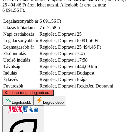
25 494,46 Ft áron lehet utazni. A legjobb ár erre az útra:
6 091,56 Ft.
Legalacsonyabb ár
6 091,56 Ft
Utazás időtartama
7 ó és 58 p
Napi csatlakozás
RegioJet, Dopravni
25
Legalacsonyabb ár
RegioJet, Dopravni
6 091,56 Ft
Legmagasabb ár
RegioJet, Dopravni
25 494,46 Ft
Első indulás
RegioJet, Dopravni
7:45
Utolsó indulás
RegioJet, Dopravni
17:58
Távolság
RegioJet, Dopravni
444,69 km
Indulás
RegioJet, Dopravni
Budapest
Érkezés
RegioJet, Dopravni
Prága
Fuvarozók
RegioJet, Dopravni
RegioJet, Dopravni
©
CARTO
, ©
OpenStreetMap
contributors
Keresse meg a legjobb árat
Prague
Legolcsóbb
Legrövidebb