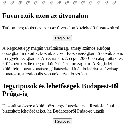
Fuvarozók ezen az útvonalon
Tudjon meg többet az ezen az útvonalon közlekedő fuvarozókról.
RegioJet
A RegioJet egy magán vasúttársaság, amely számos európai
országban működik, köztük a Cseh Köztársaságban, Szlovákiában,
Lengyelországban és Ausztriában. A céget 2009-ben alapították, és
2011-ben kezdte meg működését Csehországban. A RegioJet
különféle típusú vonatszolgáltatásokat kínál, beleértve a távolsági
vonatokat, a regionális vonatokat és a buszokat.
Jegytípusok és lehetőségek Budapest-től
Prága-ig
Hasonlítsa össze a különböző jegytípusokat és a RegioJet által
biztosított lehetőségeket, ha Budapest-ről Prága-re utazik.
RegioJet