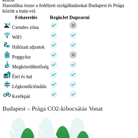
Hasonlítsa össze a fedélzeti szolgáltatásokat Budapest és Prága
között a train-vel.
Felszerelés
RegioJet
Dopravni
Csendes zóna
WiFi
Hálózati aljzatok
Poggyász
Megközelíthetőség
Étel és ital
Légkondíciónálás
Kerékpár
Budapest – Prága CO2-kibocsátás Vonat