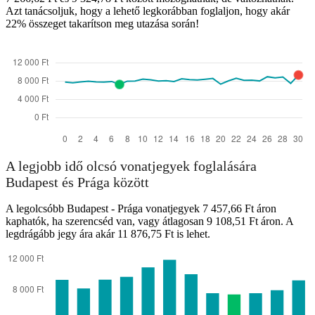
Azt tanácsoljuk, hogy a lehető legkorábban foglaljon, hogy akár
22% összeget takarítson meg utazása során!
A legjobb idő olcsó vonatjegyek foglalására
Budapest és Prága között
A legolcsóbb Budapest - Prága vonatjegyek 7 457,66 Ft áron
kaphatók, ha szerencséd van, vagy átlagosan 9 108,51 Ft áron. A
legdrágább jegy ára akár 11 876,75 Ft is lehet.