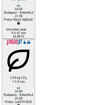
14:58
Budapest - KelenföLd
21:39
Praha Hlavní NáDraží
közvetlen járat
6 h 41 min
16,90 Ft
2.43 kg CO
2
7 h 9 min
14:58
Budapest - KelenföLd
22:28
Praha, LetišTě BUS