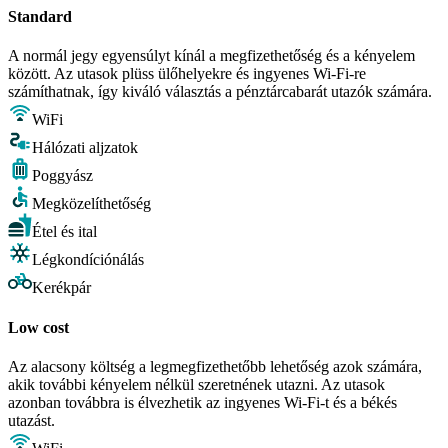
Standard
A normál jegy egyensúlyt kínál a megfizethetőség és a kényelem
között. Az utasok plüss ülőhelyekre és ingyenes Wi-Fi-re
számíthatnak, így kiváló választás a pénztárcabarát utazók számára.
WiFi
Hálózati aljzatok
Poggyász
Megközelíthetőség
Étel és ital
Légkondíciónálás
Kerékpár
Low cost
Az alacsony költség a legmegfizethetőbb lehetőség azok számára,
akik további kényelem nélkül szeretnének utazni. Az utasok
azonban továbbra is élvezhetik az ingyenes Wi-Fi-t és a békés
utazást.