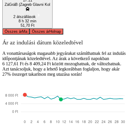
17:11
ZáGráB (Zagreb Glavni Kol
2 átszállások
8 h 32 min
51,70 Ft
Összes ár
Ma
Összes ár
Holnap
Ár az indulási dátum közeledtével
A vonattársaságok magasabb jegyárakat számíthatnak fel az indulás
időpontjának közeledtével. Az árak a következő napokban
6 127,61 Ft és 8 409,24 Ft között mozoghatnak, de változhatnak.
Azt tanácsoljuk, hogy a lehető legkorábban foglaljon, hogy akár
27% összeget takarítson meg utazása során!