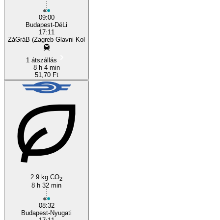
09:00
Budapest-DéLi
17:11
ZáGráB (Zagreb Glavni Kol
1 átszállás
8 h 4 min
51,70 Ft
2.9 kg CO
2
8 h 32 min
08:32
Budapest-Nyugati