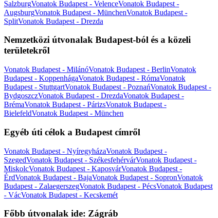
Salzburg
Vonatok Budapest - Velence
Vonatok Budapest -
Augsburg
Vonatok Budapest - München
Vonatok Budapest -
Split
Vonatok Budapest - Drezda
Nemzetközi útvonalak Budapest-ból és a közeli
területekről
Vonatok Budapest - Milánó
Vonatok Budapest - Berlin
Vonatok
Budapest - Koppenhága
Vonatok Budapest - Róma
Vonatok
Budapest - Stuttgart
Vonatok Budapest - Poznań
Vonatok Budapest -
Bydgoszcz
Vonatok Budapest - Drezda
Vonatok Budapest -
Bréma
Vonatok Budapest - Párizs
Vonatok Budapest -
Bielefeld
Vonatok Budapest - München
Egyéb úti célok a Budapest címről
Vonatok Budapest - Nyíregyháza
Vonatok Budapest -
Szeged
Vonatok Budapest - Székesfehérvár
Vonatok Budapest -
Miskolc
Vonatok Budapest - Kaposvár
Vonatok Budapest -
Érd
Vonatok Budapest - Baja
Vonatok Budapest - Sopron
Vonatok
Budapest - Zalaegerszeg
Vonatok Budapest - Pécs
Vonatok Budapest
- Vác
Vonatok Budapest - Kecskemét
Főbb útvonalak ide: Zágráb