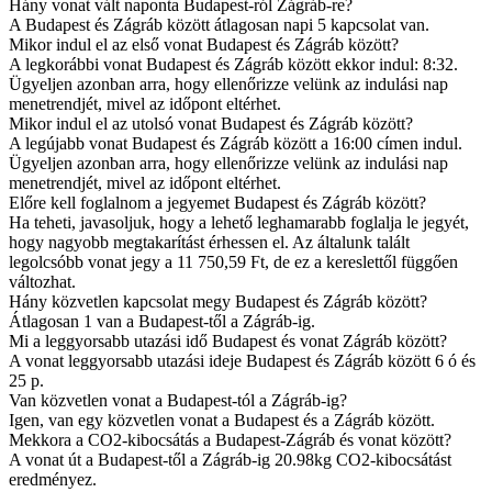
Hány vonat vált naponta Budapest-ról Zágráb-re?
A Budapest és Zágráb között átlagosan napi 5 kapcsolat van.
Mikor indul el az első vonat Budapest és Zágráb között?
A legkorábbi vonat Budapest és Zágráb között ekkor indul: 8:32.
Ügyeljen azonban arra, hogy ellenőrizze velünk az indulási nap
menetrendjét, mivel az időpont eltérhet.
Mikor indul el az utolsó vonat Budapest és Zágráb között?
A legújabb vonat Budapest és Zágráb között a 16:00 címen indul.
Ügyeljen azonban arra, hogy ellenőrizze velünk az indulási nap
menetrendjét, mivel az időpont eltérhet.
Előre kell foglalnom a jegyemet Budapest és Zágráb között?
Ha teheti, javasoljuk, hogy a lehető leghamarabb foglalja le jegyét,
hogy nagyobb megtakarítást érhessen el. Az általunk talált
legolcsóbb vonat jegy a 11 750,59 Ft, de ez a kereslettől függően
változhat.
Hány közvetlen kapcsolat megy Budapest és Zágráb között?
Átlagosan 1 van a Budapest-től a Zágráb-ig.
Mi a leggyorsabb utazási idő Budapest és vonat Zágráb között?
A vonat leggyorsabb utazási ideje Budapest és Zágráb között 6 ó és
25 p.
Van közvetlen vonat a Budapest-tól a Zágráb-ig?
Igen, van egy közvetlen vonat a Budapest és a Zágráb között.
Mekkora a CO2-kibocsátás a Budapest-Zágráb és vonat között?
A vonat út a Budapest-től a Zágráb-ig 20.98kg CO2-kibocsátást
eredményez.