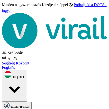
Minden nagyszerű utazás
Kezdje térképpel 🌎
Próbálja ki a DOTS-t
ingyen
Szállodák
Autók
Segítség Központ
Foglalásaim
HU | HUF
Bejelentkezés