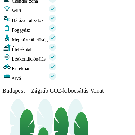
Csendes zóna
WiFi
Hálózati aljzatok
Poggyász
Megközelíthetőség
Étel és ital
Légkondíciónálás
Kerékpár
Alvó
Budapest – Zágráb CO2-kibocsátás Vonat