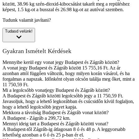
között, 38.96 kg szén-dioxid-kibocsátást takarít meg a repüléshez
képest, 1.5 kg-ot a busszal és 26.98 kg-ot az autóval szemben.
Tudunk valamit javítani?
Tudasd velünk!
Gyakran Ismételt Kérdések
Mennyibe kerül egy vonat jegy Budapest és Zágráb között?
A vonat jegy Budapest és Zágráb között 15 755,16 Ft. Az ár
azonban attól függően változik, hogy milyen korán vásárol, és ha
forgalmas a napszak. Időnként olyan olcsón találja meg őket, mint a
11 750,59 Ft.
Mi a legolcsóbb vonatjegy Budapest és Zágráb között?
A Budapest és Zágráb közötti legolcsóbb jegy a 11 750,59 Ft.
Javasoljuk, hogy a lehető legkorábban és csúcsidőn kívül foglaljon,
hogy a lehető legolcsóbb jegyet kapja.
Mekkora a távolság Budapest és Zágráb vonat között?
A Budapest - Zágráb a 299,72 km.
Mennyi ideig tart a Budapest és Zágráb közötti vonat?
A Budapest-től Zágráb-ig átlagosan 8 ó és 48 p. A leggyorsabb
lehetőség azonban a 6 ó és 25 p-ban ér el.