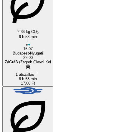
Zagreb
2.34 kg CO
2
6 h 53 min
15:07
Budapest-Nyugati
22:00
ZáGráB (Zagreb Glavni Kol
1 átszállás
6 h 53 min
17,00 Ft