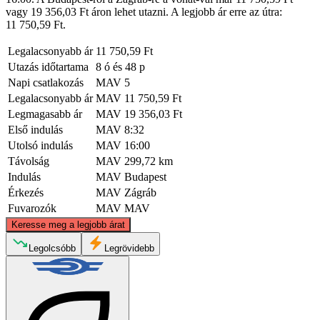
vagy 19 356,03 Ft áron lehet utazni. A legjobb ár erre az útra:
11 750,59 Ft.
Legalacsonyabb ár
11 750,59 Ft
Utazás időtartama
8 ó és 48 p
Napi csatlakozás
MAV
5
Legalacsonyabb ár
MAV
11 750,59 Ft
Legmagasabb ár
MAV
19 356,03 Ft
Első indulás
MAV
8:32
Utolsó indulás
MAV
16:00
Távolság
MAV
299,72 km
Indulás
MAV
Budapest
Érkezés
MAV
Zágráb
Fuvarozók
MAV
MAV
©
CARTO
, ©
OpenStreetMap
contributors
Keresse meg a legjobb árat
Budapest
Legolcsóbb
Legrövidebb