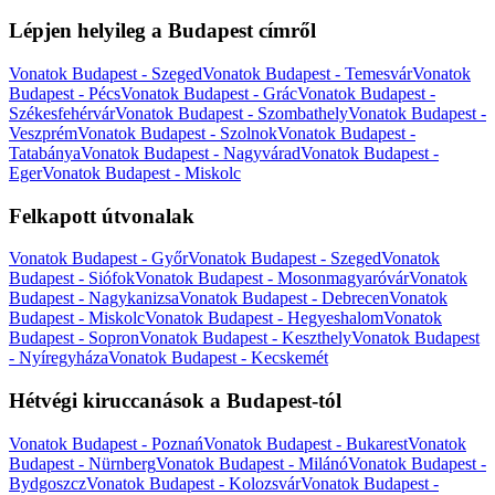
Lépjen helyileg a Budapest címről
Vonatok Budapest - Szeged
Vonatok Budapest - Temesvár
Vonatok
Budapest - Pécs
Vonatok Budapest - Grác
Vonatok Budapest -
Székesfehérvár
Vonatok Budapest - Szombathely
Vonatok Budapest -
Veszprém
Vonatok Budapest - Szolnok
Vonatok Budapest -
Tatabánya
Vonatok Budapest - Nagyvárad
Vonatok Budapest -
Eger
Vonatok Budapest - Miskolc
Felkapott útvonalak
Vonatok Budapest - Győr
Vonatok Budapest - Szeged
Vonatok
Budapest - Siófok
Vonatok Budapest - Mosonmagyaróvár
Vonatok
Budapest - Nagykanizsa
Vonatok Budapest - Debrecen
Vonatok
Budapest - Miskolc
Vonatok Budapest - Hegyeshalom
Vonatok
Budapest - Sopron
Vonatok Budapest - Keszthely
Vonatok Budapest
- Nyíregyháza
Vonatok Budapest - Kecskemét
Hétvégi kiruccanások a Budapest-tól
Vonatok Budapest - Poznań
Vonatok Budapest - Bukarest
Vonatok
Budapest - Nürnberg
Vonatok Budapest - Milánó
Vonatok Budapest -
Bydgoszcz
Vonatok Budapest - Kolozsvár
Vonatok Budapest -