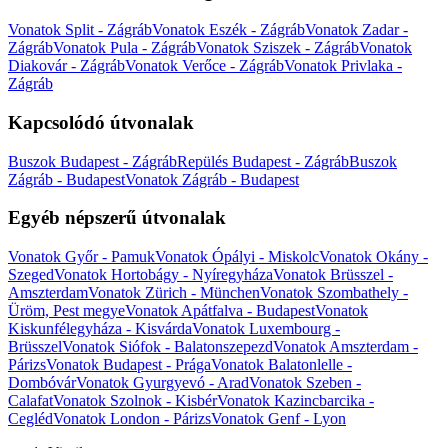
Vonatok Split - Zágráb
Vonatok Eszék - Zágráb
Vonatok Zadar -
Zágráb
Vonatok Pula - Zágráb
Vonatok Sziszek - Zágráb
Vonatok
Diakovár - Zágráb
Vonatok Verőce - Zágráb
Vonatok Privlaka -
Zágráb
Kapcsolódó útvonalak
Buszok Budapest - Zágráb
Repülés Budapest - Zágráb
Buszok
Zágráb - Budapest
Vonatok Zágráb - Budapest
Egyéb népszerű útvonalak
Vonatok Győr - Pamuk
Vonatok Ópályi - Miskolc
Vonatok Okány -
Szeged
Vonatok Hortobágy - Nyíregyháza
Vonatok Brüsszel -
Amszterdam
Vonatok Zürich - München
Vonatok Szombathely -
Üröm, Pest megye
Vonatok Apátfalva - Budapest
Vonatok
Kiskunfélegyháza - Kisvárda
Vonatok Luxembourg -
Brüsszel
Vonatok Siófok - Balatonszepezd
Vonatok Amszterdam -
Párizs
Vonatok Budapest - Prága
Vonatok Balatonlelle -
Dombóvár
Vonatok Gyurgyevó - Arad
Vonatok Szeben -
Calafat
Vonatok Szolnok - Kisbér
Vonatok Kazincbarcika -
Cegléd
Vonatok London - Párizs
Vonatok Genf - Lyon