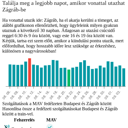
Találja meg a legjobb napot, amikor vonattal utazhat
Zágráb-be
Ha vonattal utazik ide: Zágráb, ha el akarja kerülni a tömeget, az
alábbi grafikonon ellenőrizheti, hogy ügyfeleink milyen gyakran
utaznak a következő 30 napban. Átlagosan az utazási csúcsidő
reggel 6:30 és 9 óra között, vagy este 16 és 19 óra között van.
Kérjük, tartsa ezt szem előtt, amikor a kiindulási pontra utazik, mert
előfordulhat, hogy hosszabb időre lesz szüksége az érkezéshez,
különösen a nagyvárosokban!
Szolgáltatások a MAV fedélzeten Budapest és Zágráb között
Hasonlítsa össze a fedélzeti szolgáltatásokat Budapest és Zágráb
között a train-vel.
Felszerelés
MAV