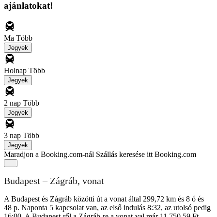
ajánlatokat!
Ma
Több
Jegyek
Holnap
Több
Jegyek
2 nap
Több
Jegyek
3 nap
Több
Jegyek
Maradjon a Booking.com-nál
Szállás keresése itt Booking.com
Budapest – Zágráb, vonat
A Budapest és Zágráb közötti út a vonat által 299,72 km és 8 ó és
48 p. Naponta 5 kapcsolat van, az első indulás 8:32, az utolsó pedig
16:00. A Budapest-ről a Zágráb-re a vonat-val már 11 750,59 Ft