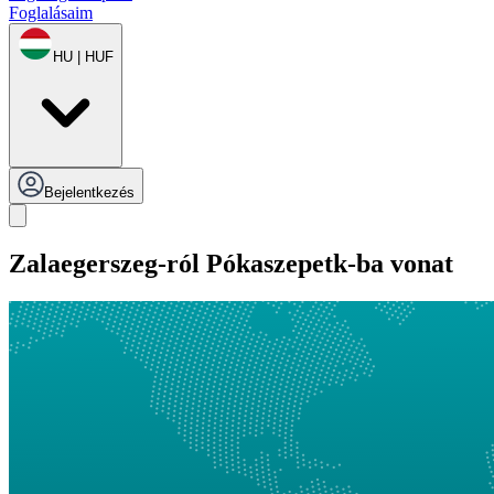
Foglalásaim
HU | HUF
Bejelentkezés
Zalaegerszeg-ról Pókaszepetk-ba vonat