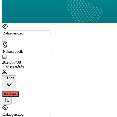
2026/08/08
+ Visszatérés
1 Utas
Keresés