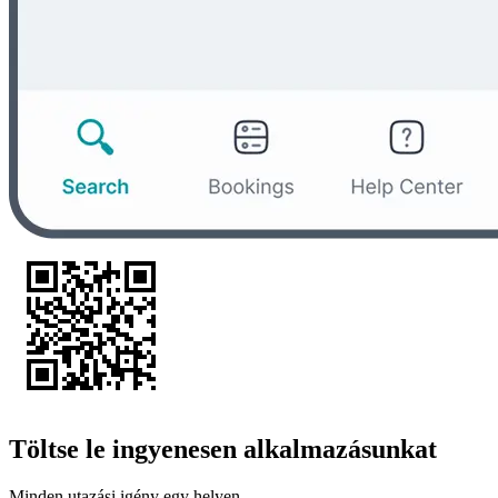
Töltse le ingyenesen alkalmazásunkat
Minden utazási igény egy helyen