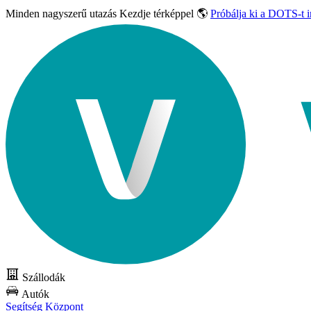
Minden nagyszerű utazás
Kezdje térképpel 🌎
Próbálja ki a DOTS-t 
Szállodák
Autók
Segítség Központ