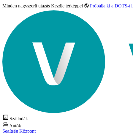
Minden nagyszerű utazás
Kezdje térképpel 🌎
Próbálja ki a DOTS-t 
Szállodák
Autók
Segítség Központ