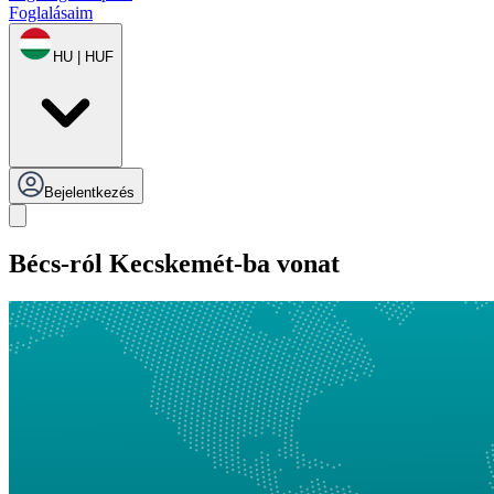
Foglalásaim
HU | HUF
Bejelentkezés
Bécs-ról Kecskemét-ba vonat