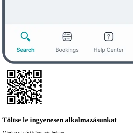
Töltse le ingyenesen alkalmazásunkat
Minden utazási igény egy helyen