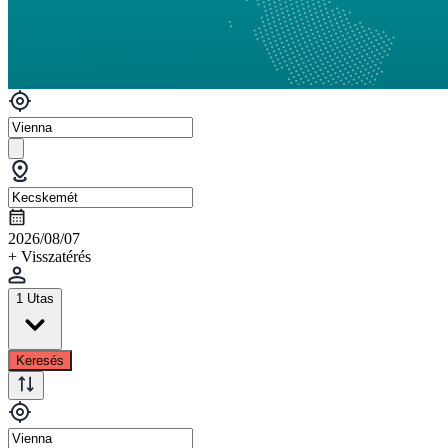
2026/08/07
+ Visszatérés
1 Utas
Keresés