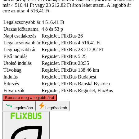
már 4 516,41 Ft vagy 23 212,82 Ft áron lehet utazni. A legjobb ár
erre az útra: 4 516,41 Ft.
Legalacsonyabb ár
4 516,41 Ft
Utazás időtartama
4 ó és 53 p
Napi csatlakozás
RegioJet, FlixBus
26
Legalacsonyabb ár
RegioJet, FlixBus
4 516,41 Ft
Legmagasabb ár
RegioJet, FlixBus
23 212,82 Ft
Első indulás
RegioJet, FlixBus
5:25
Utolsó indulás
RegioJet, FlixBus
23:35
Távolság
RegioJet, FlixBus
138,46 km
Indulás
RegioJet, FlixBus
Budapest
Érkezés
RegioJet, FlixBus
Banská Bystrica
Fuvarozók
RegioJet, FlixBus
RegioJet, FlixBus
©
CARTO
, ©
OpenStreetMap
contributors
Keresse meg a legjobb árat
Banská Bystrica
Legolcsóbb
Legrövidebb