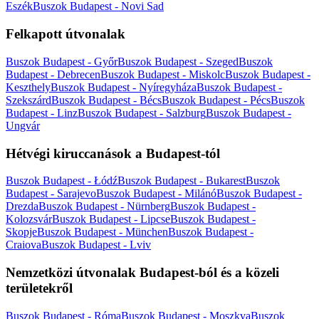
Eszék
Buszok Budapest - Novi Sad
Felkapott útvonalak
Buszok Budapest - Győr
Buszok Budapest - Szeged
Buszok
Budapest - Debrecen
Buszok Budapest - Miskolc
Buszok Budapest -
Keszthely
Buszok Budapest - Nyíregyháza
Buszok Budapest -
Szekszárd
Buszok Budapest - Bécs
Buszok Budapest - Pécs
Buszok
Budapest - Linz
Buszok Budapest - Salzburg
Buszok Budapest -
Ungvár
Hétvégi kiruccanások a Budapest-tól
Buszok Budapest - Łódź
Buszok Budapest - Bukarest
Buszok
Budapest - Sarajevo
Buszok Budapest - Milánó
Buszok Budapest -
Drezda
Buszok Budapest - Nürnberg
Buszok Budapest -
Kolozsvár
Buszok Budapest - Lipcse
Buszok Budapest -
Skopje
Buszok Budapest - München
Buszok Budapest -
Craiova
Buszok Budapest - Lviv
Nemzetközi útvonalak Budapest-ból és a közeli
területekről
Buszok Budapest - Róma
Buszok Budapest - Moszkva
Buszok