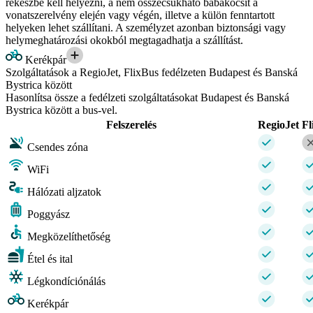
rekeszbe kell helyezni, a nem összecsukható babakocsit a
vonatszerelvény elején vagy végén, illetve a külön fenntartott
helyeken lehet szállítani. A személyzet azonban biztonsági vagy
helymeghatározási okokból megtagadhatja a szállítást.
Kerékpár
Szolgáltatások a RegioJet, FlixBus fedélzeten Budapest és Banská
Bystrica között
Hasonlítsa össze a fedélzeti szolgáltatásokat Budapest és Banská
Bystrica között a bus-vel.
Felszerelés
RegioJet
Fl
Csendes zóna
WiFi
Hálózati aljzatok
Poggyász
Megközelíthetőség
Étel és ital
Légkondíciónálás
Kerékpár