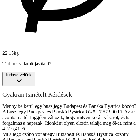
22.15kg
Tudunk valamit javítani?
Tudasd velünk!
Gyakran Ismételt Kérdések
Mennyibe kerül egy busz jegy Budapest és Banská Bystrica között?
A busz jegy Budapest és Banská Bystrica között 7 573,00 Ft. Az ár
azonban attól függően változik, hogy milyen korán vásárol, és ha
forgalmas a napszak. Időnként olyan olcsón találja meg őket, mint a
4 516,41 Ft.
Mi a legolcsóbb vonatjegy Budapest és Banská Bystrica között?
A Budapest és Banská Bystrica közötti legolcsóbb jegy a