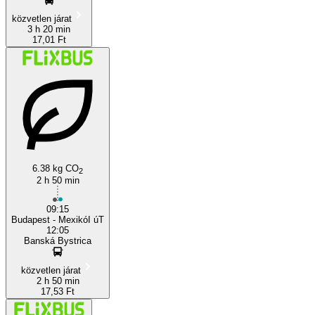
közvetlen járat
3 h 20 min
17,01 Ft
6.38 kg CO
2
2 h 50 min
09:15
Budapest - MexikóI úT
12:05
Banská Bystrica
közvetlen járat
2 h 50 min
17,53 Ft