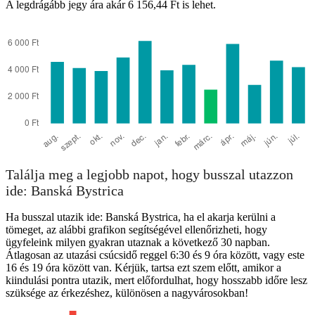
A legdrágább jegy ára akár 6 156,44 Ft is lehet.
Találja meg a legjobb napot, hogy busszal utazzon
ide: Banská Bystrica
Ha busszal utazik ide: Banská Bystrica, ha el akarja kerülni a
tömeget, az alábbi grafikon segítségével ellenőrizheti, hogy
ügyfeleink milyen gyakran utaznak a következő 30 napban.
Átlagosan az utazási csúcsidő reggel 6:30 és 9 óra között, vagy este
16 és 19 óra között van. Kérjük, tartsa ezt szem előtt, amikor a
kiindulási pontra utazik, mert előfordulhat, hogy hosszabb időre lesz
szüksége az érkezéshez, különösen a nagyvárosokban!