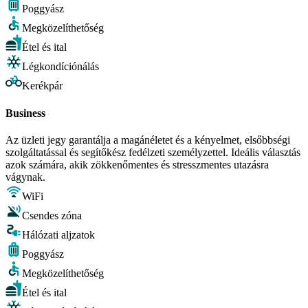
Poggyász
Megközelíthetőség
Étel és ital
Légkondíciónálás
Kerékpár
Business
Az üzleti jegy garantálja a magánéletet és a kényelmet, elsőbbségi
szolgáltatással és segítőkész fedélzeti személyzettel. Ideális választás
azok számára, akik zökkenőmentes és stresszmentes utazásra
vágynak.
WiFi
Csendes zóna
Hálózati aljzatok
Poggyász
Megközelíthetőség
Étel és ital