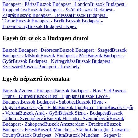
Budapest - Párizs
Buszok Budapest - London
Buszok Budapest -
Koppenhága
Buszok Budapest - Szófia
Buszok Budapest -
Zágráb
Buszok Budapest - Odessza
Buszok Budapest -
Torino
Buszok Budapest - Berlin
Buszok Budapest -
Luxembourg
Buszok Budapest - Kijev
Egyéb úti célok a Budapest címről
Buszok Budapest - Debrecen
Buszok Budapest - Szeged
Buszok
Budapest - Miskolc
Buszok Budapest - Pécs
Buszok Budapest -
Győr
Buszok Budapest - Nyíregyháza
Buszok Budapest -
Szekszárd
Buszok Budapest - Keszthely
Egyéb népszerű útvonalak
Buszok Zvolen - Budapest
Buszok Budapest - Novi Sad
Buszok
Tirana - Durrës
Buszok Bled - Ljubljana
Buszok Lecce -
Budapest
Buszok Budapest - Subotica
Buszok Rivne -
Ungvár
Buszok Győr - Fulda
Buszok Ljubljana - Piran
Buszok Győr
- Verona
Buszok Arad - Győr
Buszok Siena - Budapest
Buszok
Tallinn - Szentpétervár
Buszok Helsinki - Szentpétervár
Buszok
Budapest - Zakopane
Buszok Amszterdam - Drachten
Buszok
Budapest - Fetești
Buszok München - Sfântu-Gheorghe, Covasna
County
Buszok Budapest - Nitra
Buszok München - Segesvár