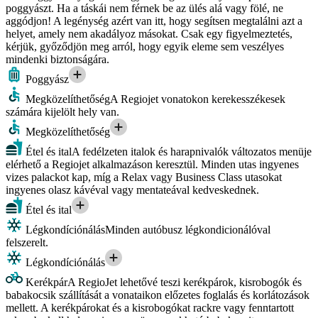
poggyászt. Ha a táskái nem férnek be az ülés alá vagy fölé, ne
aggódjon! A legénység azért van itt, hogy segítsen megtalálni azt a
helyet, amely nem akadályoz másokat. Csak egy figyelmeztetés,
kérjük, győződjön meg arról, hogy egyik eleme sem veszélyes
mindenki biztonságára.
Poggyász
Megközelíthetőség
A Regiojet vonatokon kerekesszékesek
számára kijelölt hely van.
Megközelíthetőség
Étel és ital
A fedélzeten italok és harapnivalók változatos menüje
elérhető a Regiojet alkalmazáson keresztül. Minden utas ingyenes
vizes palackot kap, míg a Relax vagy Business Class utasokat
ingyenes olasz kávéval vagy mentateával kedveskednek.
Étel és ital
Légkondíciónálás
Minden autóbusz légkondicionálóval
felszerelt.
Légkondíciónálás
Kerékpár
A RegioJet lehetővé teszi kerékpárok, kisrobogók és
babakocsik szállítását a vonataikon előzetes foglalás és korlátozások
mellett. A kerékpárokat és a kisrobogókat rackre vagy fenntartott