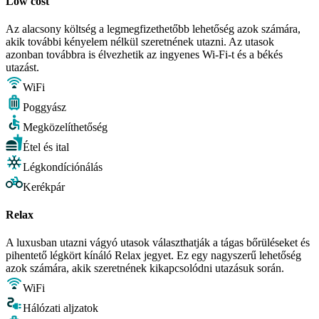
Low cost
Az alacsony költség a legmegfizethetőbb lehetőség azok számára,
akik további kényelem nélkül szeretnének utazni. Az utasok
azonban továbbra is élvezhetik az ingyenes Wi-Fi-t és a békés
utazást.
WiFi
Poggyász
Megközelíthetőség
Étel és ital
Légkondíciónálás
Kerékpár
Relax
A luxusban utazni vágyó utasok választhatják a tágas bőrüléseket és
pihentető légkört kínáló Relax jegyet. Ez egy nagyszerű lehetőség
azok számára, akik szeretnének kikapcsolódni utazásuk során.
WiFi
Hálózati aljzatok