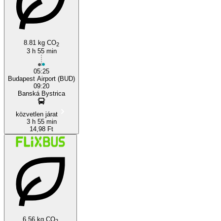
8.81 kg CO
2
Budapest
3 h 55 min
05:25
Budapest Airport (BUD)
09:20
Banská Bystrica
közvetlen járat
3 h 55 min
14,98 Ft
6.56 kg CO
2