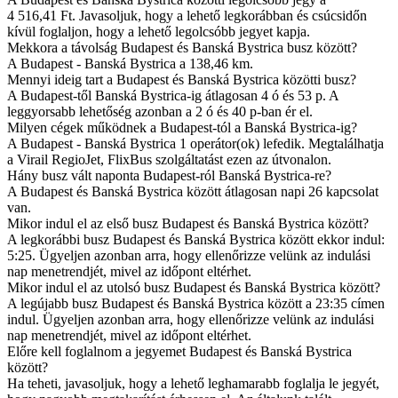
4 516,41 Ft. Javasoljuk, hogy a lehető legkorábban és csúcsidőn
kívül foglaljon, hogy a lehető legolcsóbb jegyet kapja.
Mekkora a távolság Budapest és Banská Bystrica busz között?
A Budapest - Banská Bystrica a 138,46 km.
Mennyi ideig tart a Budapest és Banská Bystrica közötti busz?
A Budapest-től Banská Bystrica-ig átlagosan 4 ó és 53 p. A
leggyorsabb lehetőség azonban a 2 ó és 40 p-ban ér el.
Milyen cégek működnek a Budapest-tól a Banská Bystrica-ig?
A Budapest - Banská Bystrica 1 operátor(ok) lefedik. Megtalálhatja
a Virail RegioJet, FlixBus szolgáltatást ezen az útvonalon.
Hány busz vált naponta Budapest-ról Banská Bystrica-re?
A Budapest és Banská Bystrica között átlagosan napi 26 kapcsolat
van.
Mikor indul el az első busz Budapest és Banská Bystrica között?
A legkorábbi busz Budapest és Banská Bystrica között ekkor indul:
5:25. Ügyeljen azonban arra, hogy ellenőrizze velünk az indulási
nap menetrendjét, mivel az időpont eltérhet.
Mikor indul el az utolsó busz Budapest és Banská Bystrica között?
A legújabb busz Budapest és Banská Bystrica között a 23:35 címen
indul. Ügyeljen azonban arra, hogy ellenőrizze velünk az indulási
nap menetrendjét, mivel az időpont eltérhet.
Előre kell foglalnom a jegyemet Budapest és Banská Bystrica
között?
Ha teheti, javasoljuk, hogy a lehető leghamarabb foglalja le jegyét,