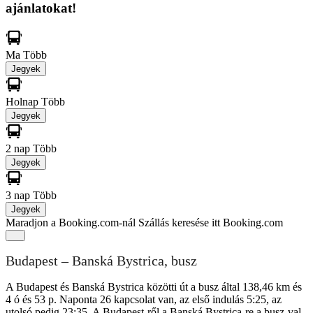
ajánlatokat!
Ma
Több
Jegyek
Holnap
Több
Jegyek
2 nap
Több
Jegyek
3 nap
Több
Jegyek
Maradjon a Booking.com-nál
Szállás keresése itt Booking.com
Budapest – Banská Bystrica, busz
A Budapest és Banská Bystrica közötti út a busz által 138,46 km és
4 ó és 53 p. Naponta 26 kapcsolat van, az első indulás 5:25, az
utolsó pedig 23:35. A Budapest-ről a Banská Bystrica-re a busz-val