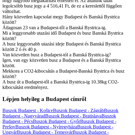
hogy nagyobb megtakarítást érhessen el. Az általunk talált
legolcsóbb busz jegy a 4 516,41 Ft, de ez a kereslettől függően
változhat.
Hány közvetlen kapcsolat megy Budapest és Banská Bystrica
között?
Átlagosan 23 van a Budapest-től a Banská Bystrica-ig.
Mi a leggyorsabb utazási idő Budapest és busz Banská Bystrica
között?
A busz leggyorsabb utazási ideje Budapest és Banská Bystrica
között 2 ó és 40 p.
Van közvetlen busz a Budapest-tól a Banská Bystrica-ig?
Igen, van egy közvetlen busz a Budapest és a Banská Bystrica
között.
Mekkora a CO2-kibocsátás a Budapest-Banská Bystrica és busz
között?
A busz út a Budapest-től a Banská Bystrica-ig 10.38kg CO2-
kibocsátást eredményez.
Lépjen helyileg a Budapest címről
Buszok Budapest - Košice
Buszok Budapest - Zágráb
Buszok
Budapest - Nagyvárad
Buszok Budapest - Bratislava
Buszok
Budapest - Pécs
Buszok Budapest - Győr
Buszok Budapest -
Prešov
Buszok Budapest - Nyíregyháza
Buszok Budapest -
Ungvár
Buszok Budapest - Temesvár
Buszok Budapest -