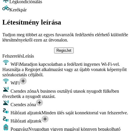
Légkondíciónálás
Kerékpár
Létesítmény leírása
Tudjon meg többet az egyes fuvarozók fedélzetén elérhető különféle
létesítményekről ezen az útvonalon.
RegioJet
Felszerelés
Leírás
WiFi
Maradjon kapcsolatban a fedélzeti ingyenes Wi-Fi-vel.
Használja a Regiojet alkalmazást vagy az újabb vonatok képernyőit
szórakoztatás céljából.
WiFi
Csendes zóna
A business osztályú utasok nyugodt fülkében
élvezhetik a nyugodt utazást.
Csendes zóna
Hálózati aljzatok
Minden ülés saját konnektorral van felszerelve.
Hálózati aljzatok
Poggyász
Nyugodtan vigyen magával könnyen bepakolható