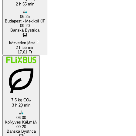
2 h 55 min
06:25
Budapest - MexikóI úT
09:20
Banská Bystrica
közvetlen járat
2 h 55 min
17,01 Ft
7.5 kg CO
2
3 h 20 min
06:00
KöNyves KáLmáN
09:20
Banská Bystrica