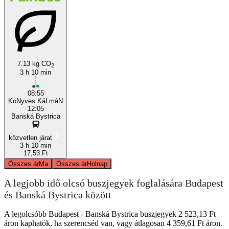
7.13 kg CO
2
3 h 10 min
08:55
KöNyves KáLmáN
12:05
Banská Bystrica
közvetlen járat
3 h 10 min
17,53 Ft
Összes ár
Ma
Összes ár
Holnap
A legjobb idő olcsó buszjegyek foglalására Budapest
és Banská Bystrica között
A legolcsóbb Budapest - Banská Bystrica buszjegyek 2 523,13 Ft
áron kaphatók, ha szerencséd van, vagy átlagosan 4 359,61 Ft áron.