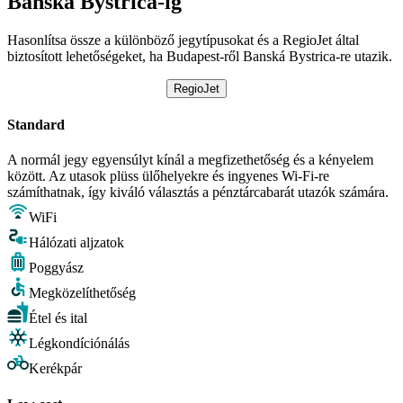
Banská Bystrica-ig
Hasonlítsa össze a különböző jegytípusokat és a RegioJet által
biztosított lehetőségeket, ha Budapest-ről Banská Bystrica-re utazik.
RegioJet
Standard
A normál jegy egyensúlyt kínál a megfizethetőség és a kényelem
között. Az utasok plüss ülőhelyekre és ingyenes Wi-Fi-re
számíthatnak, így kiváló választás a pénztárcabarát utazók számára.
WiFi
Hálózati aljzatok
Poggyász
Megközelíthetőség
Étel és ital
Légkondíciónálás
Kerékpár