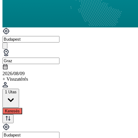
2026/08/09
+ Visszatérés
1 Utas
Keresés