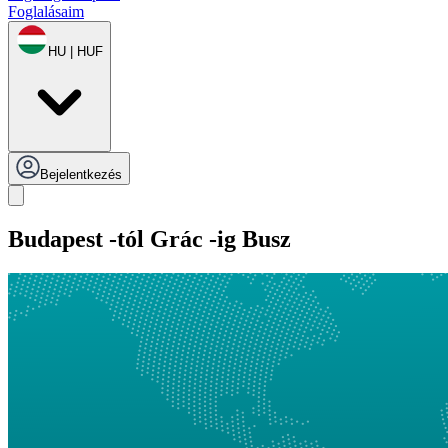
Foglalásaim
HU | HUF
Bejelentkezés
Budapest -tól Grác -ig Busz