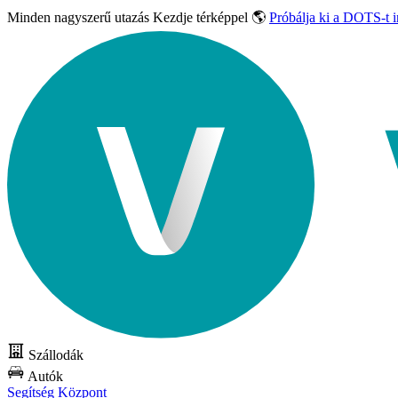
Minden nagyszerű utazás
Kezdje térképpel 🌎
Próbálja ki a DOTS-t 
Szállodák
Autók
Segítség Központ