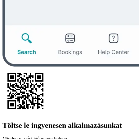
Töltse le ingyenesen alkalmazásunkat
Minden utazási igény egy helyen