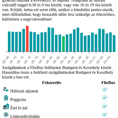
gyakran utaznak a következő 30 napban. Átlagosan az utazási
csúcsidő reggel 6:30 és 9 óra között, vagy este 16 és 19 óra között
van. Kérjük, tartsa ezt szem előtt, amikor a kiindulási pontra utazik,
mert előfordulhat, hogy hosszabb időre lesz szüksége az érkezéshez,
különösen a nagyvárosokban!
Keszthely
Szolgáltatások a FlixBus fedélzeten Budapest és Keszthely között
Hasonlítsa össze a fedélzeti szolgáltatásokat Budapest és Keszthely
között a bus-vel.
Felszerelés
FlixBus
Hálózati aljzatok
Poggyász
Étel és ital
Légkondíciónálás