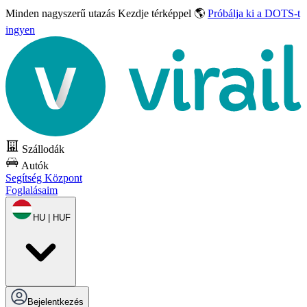
Minden nagyszerű utazás
Kezdje térképpel 🌎
Próbálja ki a DOTS-t
ingyen
Szállodák
Autók
Segítség Központ
Foglalásaim
HU | HUF
Bejelentkezés