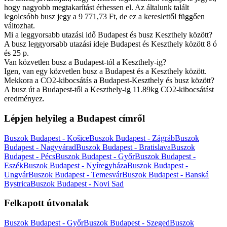
hogy nagyobb megtakarítást érhessen el. Az általunk talált
legolcsóbb busz jegy a 9 771,73 Ft, de ez a kereslettől függően
változhat.
Mi a leggyorsabb utazási idő Budapest és busz Keszthely között?
A busz leggyorsabb utazási ideje Budapest és Keszthely között 8 ó
és 25 p.
Van közvetlen busz a Budapest-tól a Keszthely-ig?
Igen, van egy közvetlen busz a Budapest és a Keszthely között.
Mekkora a CO2-kibocsátás a Budapest-Keszthely és busz között?
A busz út a Budapest-től a Keszthely-ig 11.89kg CO2-kibocsátást
eredményez.
Lépjen helyileg a Budapest címről
Buszok Budapest - Košice
Buszok Budapest - Zágráb
Buszok
Budapest - Nagyvárad
Buszok Budapest - Bratislava
Buszok
Budapest - Pécs
Buszok Budapest - Győr
Buszok Budapest -
Eszék
Buszok Budapest - Nyíregyháza
Buszok Budapest -
Ungvár
Buszok Budapest - Temesvár
Buszok Budapest - Banská
Bystrica
Buszok Budapest - Novi Sad
Felkapott útvonalak
Buszok Budapest - Győr
Buszok Budapest - Szeged
Buszok