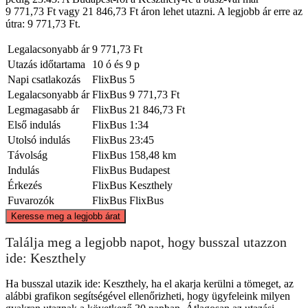
9 771,73 Ft vagy 21 846,73 Ft áron lehet utazni. A legjobb ár erre az
útra: 9 771,73 Ft.
Legalacsonyabb ár
9 771,73 Ft
Utazás időtartama
10 ó és 9 p
Napi csatlakozás
FlixBus
5
Legalacsonyabb ár
FlixBus
9 771,73 Ft
Legmagasabb ár
FlixBus
21 846,73 Ft
Első indulás
FlixBus
1:34
Utolsó indulás
FlixBus
23:45
Távolság
FlixBus
158,48 km
Indulás
FlixBus
Budapest
Érkezés
FlixBus
Keszthely
Fuvarozók
FlixBus
FlixBus
©
CARTO
, ©
OpenStreetMap
contributors
Keresse meg a legjobb árat
Budapest
Találja meg a legjobb napot, hogy busszal utazzon
ide: Keszthely
Ha busszal utazik ide: Keszthely, ha el akarja kerülni a tömeget, az
alábbi grafikon segítségével ellenőrizheti, hogy ügyfeleink milyen