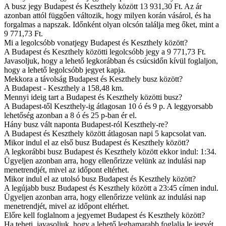
A busz jegy Budapest és Keszthely között 13 931,30 Ft. Az ár
azonban attól függően változik, hogy milyen korán vásárol, és ha
forgalmas a napszak. Időnként olyan olcsón találja meg őket, mint a
9 771,73 Ft.
Mi a legolcsóbb vonatjegy Budapest és Keszthely között?
A Budapest és Keszthely közötti legolcsóbb jegy a 9 771,73 Ft.
Javasoljuk, hogy a lehető legkorábban és csúcsidőn kívül foglaljon,
hogy a lehető legolcsóbb jegyet kapja.
Mekkora a távolság Budapest és Keszthely busz között?
A Budapest - Keszthely a 158,48 km.
Mennyi ideig tart a Budapest és Keszthely közötti busz?
A Budapest-től Keszthely-ig átlagosan 10 ó és 9 p. A leggyorsabb
lehetőség azonban a 8 ó és 25 p-ban ér el.
Hány busz vált naponta Budapest-ról Keszthely-re?
A Budapest és Keszthely között átlagosan napi 5 kapcsolat van.
Mikor indul el az első busz Budapest és Keszthely között?
A legkorábbi busz Budapest és Keszthely között ekkor indul: 1:34.
Ügyeljen azonban arra, hogy ellenőrizze velünk az indulási nap
menetrendjét, mivel az időpont eltérhet.
Mikor indul el az utolsó busz Budapest és Keszthely között?
A legújabb busz Budapest és Keszthely között a 23:45 címen indul.
Ügyeljen azonban arra, hogy ellenőrizze velünk az indulási nap
menetrendjét, mivel az időpont eltérhet.
Előre kell foglalnom a jegyemet Budapest és Keszthely között?
Ha teheti, javasoljuk, hogy a lehető leghamarabb foglalja le jegyét,