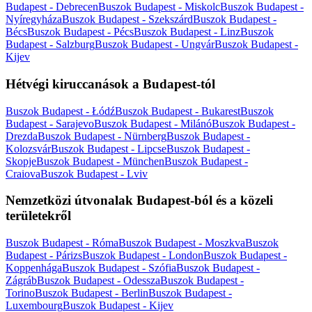
Budapest - Debrecen
Buszok Budapest - Miskolc
Buszok Budapest -
Nyíregyháza
Buszok Budapest - Szekszárd
Buszok Budapest -
Bécs
Buszok Budapest - Pécs
Buszok Budapest - Linz
Buszok
Budapest - Salzburg
Buszok Budapest - Ungvár
Buszok Budapest -
Kijev
Hétvégi kiruccanások a Budapest-tól
Buszok Budapest - Łódź
Buszok Budapest - Bukarest
Buszok
Budapest - Sarajevo
Buszok Budapest - Milánó
Buszok Budapest -
Drezda
Buszok Budapest - Nürnberg
Buszok Budapest -
Kolozsvár
Buszok Budapest - Lipcse
Buszok Budapest -
Skopje
Buszok Budapest - München
Buszok Budapest -
Craiova
Buszok Budapest - Lviv
Nemzetközi útvonalak Budapest-ból és a közeli
területekről
Buszok Budapest - Róma
Buszok Budapest - Moszkva
Buszok
Budapest - Párizs
Buszok Budapest - London
Buszok Budapest -
Koppenhága
Buszok Budapest - Szófia
Buszok Budapest -
Zágráb
Buszok Budapest - Odessza
Buszok Budapest -
Torino
Buszok Budapest - Berlin
Buszok Budapest -
Luxembourg
Buszok Budapest - Kijev