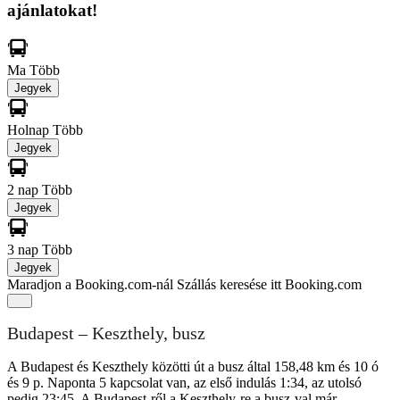
ajánlatokat!
Ma
Több
Jegyek
Holnap
Több
Jegyek
2 nap
Több
Jegyek
3 nap
Több
Jegyek
Maradjon a Booking.com-nál
Szállás keresése itt Booking.com
Budapest – Keszthely, busz
A Budapest és Keszthely közötti út a busz által 158,48 km és 10 ó
és 9 p. Naponta 5 kapcsolat van, az első indulás 1:34, az utolsó
pedig 23:45. A Budapest-ről a Keszthely-re a busz-val már