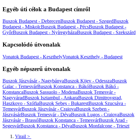
Egyéb úti célok a Budapest címről
Buszok Budapest - Debrecen
Buszok Budapest - Szeged
Buszok
Budapest - Miskolc
Buszok Budapest - Pécs
Buszok Budapest -
Győr
Buszok Budapest - Nyíregyháza
Buszok Budapest - Szekszárd
Kapcsolódó útvonalak
Vonatok Budapest - Keszthely
Vonatok Keszthely - Budapest
Egyéb népszerű útvonalak
Buszok Jászvásár - Nagybánya
Buszok Kijev - Odessza
Buszok
Galac - Temesvár
Buszok Konstanca - Bákó
Buszok Bákó -
Konstanca
Buszok Sassuolo - Modena
Buszok Temesvár -
Nagyvárad
Buszok Isztambul - Ankara
Buszok Dimitrovgrad,
Haszkovo - Szófia
Buszok Sebeş - Bukarest
Buszok Szucsáva -
Temesvár
Buszok Jászvásár - Craiova
Buszok Szeben -
Jászvásár
Buszok Temesvár - Déva
Buszok Lugos - Craiova
Buszok
Jászvásár - Brassó
Buszok Konstanca - Temesvár
Buszok Arad -
Segesvár
Buszok Konstanca - Déva
Buszok Monfalcone - Trieszt
Virail
>