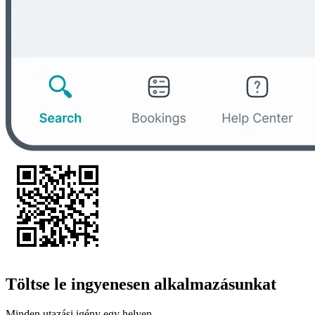
Töltse le ingyenesen alkalmazásunkat
Minden utazási igény egy helyen