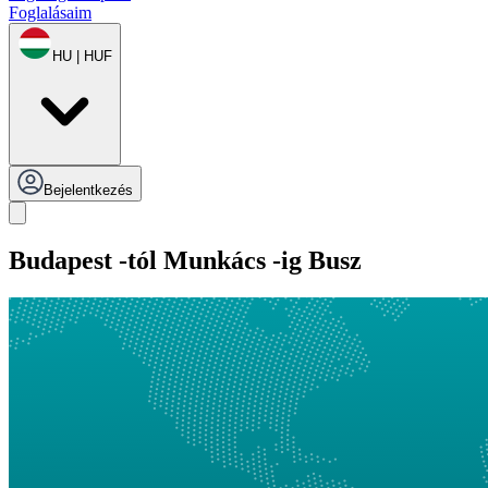
Foglalásaim
HU | HUF
Bejelentkezés
Budapest -tól Munkács -ig Busz