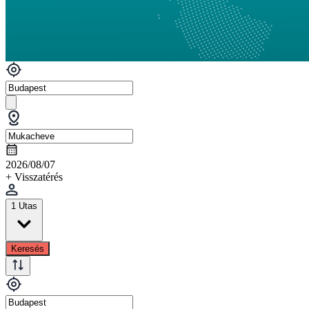
2026/08/07
+ Visszatérés
1 Utas
Keresés