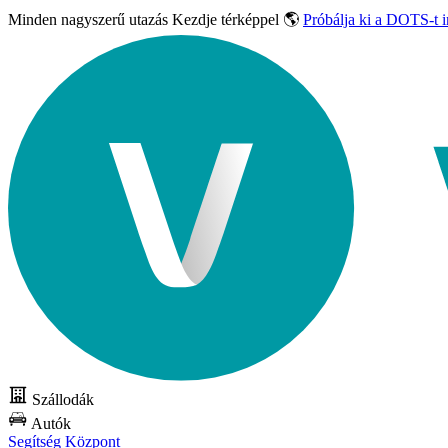
Minden nagyszerű utazás
Kezdje térképpel 🌎
Próbálja ki a DOTS-t 
Szállodák
Autók
Segítség Központ