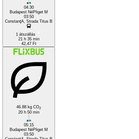
04:30
Budapest NéPliget M
03:50
ConstanţA, Strada Titus B
1 átszállás
21 h 35 min
42,47 Ft
46.88 kg CO
2
20 h 50 min
05:15
Budapest NéPliget M
03:50
ConstanţA, Strada Titus B