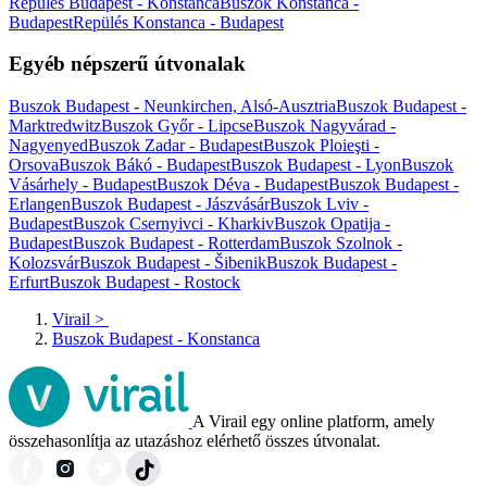
Repülés Budapest - Konstanca
Buszok Konstanca -
Budapest
Repülés Konstanca - Budapest
Egyéb népszerű útvonalak
Buszok Budapest - Neunkirchen, Alsó-Ausztria
Buszok Budapest -
Marktredwitz
Buszok Győr - Lipcse
Buszok Nagyvárad -
Nagyenyed
Buszok Zadar - Budapest
Buszok Ploieşti -
Orsova
Buszok Bákó - Budapest
Buszok Budapest - Lyon
Buszok
Vásárhely - Budapest
Buszok Déva - Budapest
Buszok Budapest -
Erlangen
Buszok Budapest - Jászvásár
Buszok Lviv -
Budapest
Buszok Csernyivci - Kharkiv
Buszok Opatija -
Budapest
Buszok Budapest - Rotterdam
Buszok Szolnok -
Kolozsvár
Buszok Budapest - Šibenik
Buszok Budapest -
Erfurt
Buszok Budapest - Rostock
Virail
>
Buszok Budapest - Konstanca
A Virail egy online platform, amely
összehasonlítja az utazáshoz elérhető összes útvonalat.