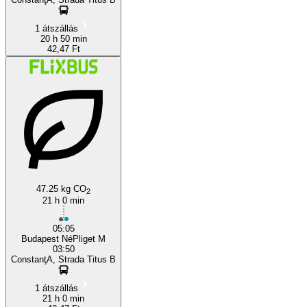
1 átszállás
20 h 50 min
42,47 Ft
47.25 kg CO
2
21 h 0 min
05:05
Budapest NéPliget M
03:50
ConstanţA, Strada Titus B
1 átszállás
21 h 0 min