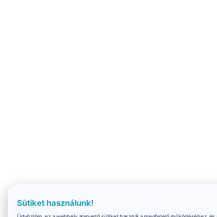
Sütiket használunk!
Üdvözlöm, ez a webhely alapvető sütiket használ a megfelelő működéséhez, és 