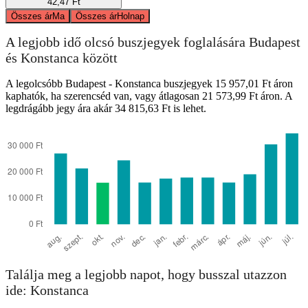
42,47 Ft
Összes ár
Ma
Összes ár
Holnap
A legjobb idő olcsó buszjegyek foglalására Budapest
és Konstanca között
A legolcsóbb Budapest - Konstanca buszjegyek 15 957,01 Ft áron
kaphatók, ha szerencséd van, vagy átlagosan 21 573,99 Ft áron. A
legdrágább jegy ára akár 34 815,63 Ft is lehet.
Találja meg a legjobb napot, hogy busszal utazzon
ide: Konstanca