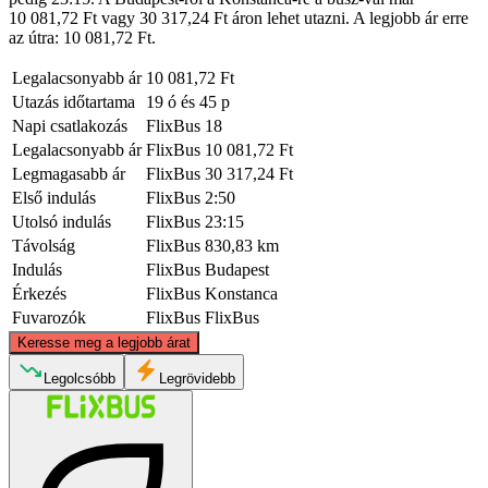
10 081,72 Ft vagy 30 317,24 Ft áron lehet utazni. A legjobb ár erre
az útra: 10 081,72 Ft.
Legalacsonyabb ár
10 081,72 Ft
Utazás időtartama
19 ó és 45 p
Napi csatlakozás
FlixBus
18
Legalacsonyabb ár
FlixBus
10 081,72 Ft
Legmagasabb ár
FlixBus
30 317,24 Ft
Első indulás
FlixBus
2:50
Utolsó indulás
FlixBus
23:15
Távolság
FlixBus
830,83 km
Indulás
FlixBus
Budapest
Érkezés
FlixBus
Konstanca
Fuvarozók
FlixBus
FlixBus
©
CARTO
, ©
OpenStreetMap
contributors
Keresse meg a legjobb árat
Legolcsóbb
Legrövidebb
Budapest