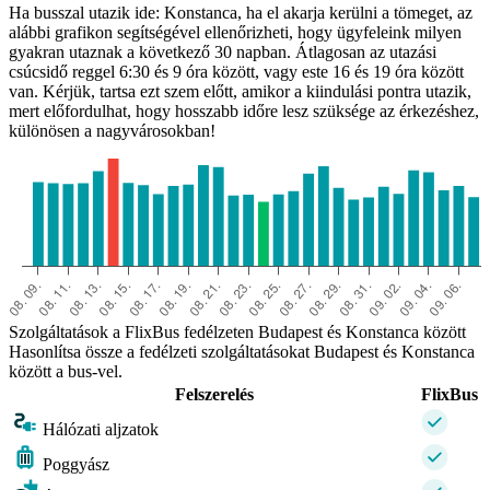
Ha busszal utazik ide: Konstanca, ha el akarja kerülni a tömeget, az
alábbi grafikon segítségével ellenőrizheti, hogy ügyfeleink milyen
gyakran utaznak a következő 30 napban. Átlagosan az utazási
csúcsidő reggel 6:30 és 9 óra között, vagy este 16 és 19 óra között
van. Kérjük, tartsa ezt szem előtt, amikor a kiindulási pontra utazik,
mert előfordulhat, hogy hosszabb időre lesz szüksége az érkezéshez,
különösen a nagyvárosokban!
Szolgáltatások a FlixBus fedélzeten Budapest és Konstanca között
Hasonlítsa össze a fedélzeti szolgáltatásokat Budapest és Konstanca
között a bus-vel.
Felszerelés
FlixBus
Hálózati aljzatok
Poggyász