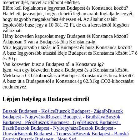
menetrendjét, mivel az időpont eltérhet.
Előre kell foglalnom a jegyemet Budapest és Konstanca között?
Ha teheti, javasoljuk, hogy a lehető leghamarabb foglalja le jegyét,
hogy nagyobb megtakarítást érhessen el. Az általunk talált
legolcsóbb busz jegy a 10 081,72 Ft, de ez a kereslettől függően
változhat.
Hány közvetlen kapcsolat megy Budapest és Konstanca között?
Átlagosan 9 van a Budapest-től a Konstanca-ig.
Mi a leggyorsabb utazási idő Budapest és busz Konstanca között?
A busz leggyorsabb utazási ideje Budapest és Konstanca között 17 ó
és 30 p.
Van közvetlen busz a Budapest-tól a Konstanca-ig?
Igen, van egy közvetlen busz a Budapest és a Konstanca között.
Mekkora a CO2-kibocsátás a Budapest-Konstanca és busz között?
A busz út a Budapest-től a Konstanca-ig 62.31kg CO2-kibocsátást
eredményez.
Lépjen helyileg a Budapest címről
Buszok Budapest - Košice
Buszok Budapest - Zágráb
Buszok
Budapest - Nagyvárad
Buszok Budapest - Bratislava
Buszok
Budapest - Pécs
Buszok Budapest - Győr
Buszok Budapest -
Eszék
Buszok Budapest - Nyíregyháza
Buszok Budapest -
Ungvár
Buszok Budapest - Temesvár
Buszok Budapest - Banská
Bystrica
Buszok Budapest - Novi Sad