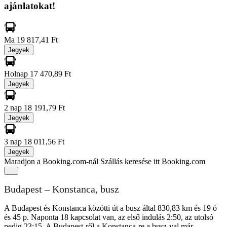
ajánlatokat!
Ma
19 817,41 Ft
Jegyek
Holnap
17 470,89 Ft
Jegyek
2 nap
18 191,79 Ft
Jegyek
3 nap
18 011,56 Ft
Jegyek
Maradjon a Booking.com-nál
Szállás keresése itt Booking.com
Budapest – Konstanca, busz
A Budapest és Konstanca közötti út a busz által 830,83 km és 19 ó
és 45 p. Naponta 18 kapcsolat van, az első indulás 2:50, az utolsó
pedig 23:15. A Budapest-ről a Konstanca-re a busz-val már