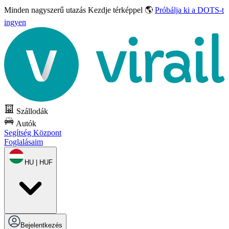
Minden nagyszerű utazás
Kezdje térképpel 🌎
Próbálja ki a DOTS-t
ingyen
Szállodák
Autók
Segítség Központ
Foglalásaim
HU | HUF
Bejelentkezés