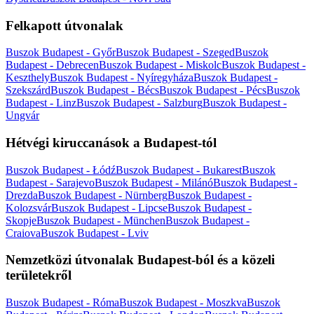
Felkapott útvonalak
Buszok Budapest - Győr
Buszok Budapest - Szeged
Buszok
Budapest - Debrecen
Buszok Budapest - Miskolc
Buszok Budapest -
Keszthely
Buszok Budapest - Nyíregyháza
Buszok Budapest -
Szekszárd
Buszok Budapest - Bécs
Buszok Budapest - Pécs
Buszok
Budapest - Linz
Buszok Budapest - Salzburg
Buszok Budapest -
Ungvár
Hétvégi kiruccanások a Budapest-tól
Buszok Budapest - Łódź
Buszok Budapest - Bukarest
Buszok
Budapest - Sarajevo
Buszok Budapest - Milánó
Buszok Budapest -
Drezda
Buszok Budapest - Nürnberg
Buszok Budapest -
Kolozsvár
Buszok Budapest - Lipcse
Buszok Budapest -
Skopje
Buszok Budapest - München
Buszok Budapest -
Craiova
Buszok Budapest - Lviv
Nemzetközi útvonalak Budapest-ból és a közeli
területekről
Buszok Budapest - Róma
Buszok Budapest - Moszkva
Buszok