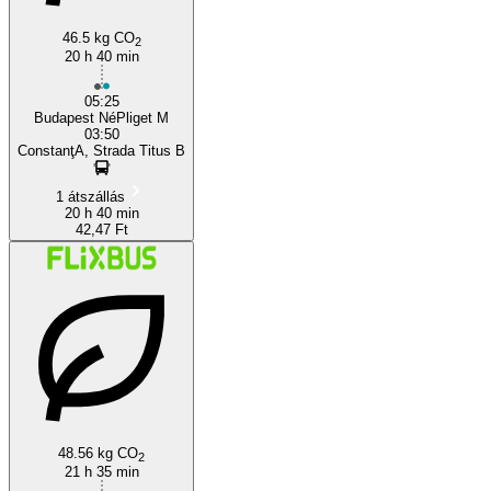
46.5 kg CO
2
20 h 40 min
05:25
Budapest NéPliget M
03:50
ConstanţA, Strada Titus B
1 átszállás
20 h 40 min
42,47 Ft
48.56 kg CO
2
21 h 35 min