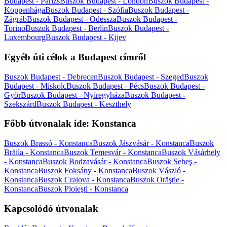
Budapest - Párizs
Buszok Budapest - London
Buszok Budapest -
Koppenhága
Buszok Budapest - Szófia
Buszok Budapest -
Zágráb
Buszok Budapest - Odessza
Buszok Budapest -
Torino
Buszok Budapest - Berlin
Buszok Budapest -
Luxembourg
Buszok Budapest - Kijev
Egyéb úti célok a Budapest címről
Buszok Budapest - Debrecen
Buszok Budapest - Szeged
Buszok
Budapest - Miskolc
Buszok Budapest - Pécs
Buszok Budapest -
Győr
Buszok Budapest - Nyíregyháza
Buszok Budapest -
Szekszárd
Buszok Budapest - Keszthely
Főbb útvonalak ide: Konstanca
Buszok Brassó - Konstanca
Buszok Jászvásár - Konstanca
Buszok
Brăila - Konstanca
Buszok Temesvár - Konstanca
Buszok Vásárhely
- Konstanca
Buszok Bodzavásár - Konstanca
Buszok Sebeş -
Konstanca
Buszok Foksány - Konstanca
Buszok Vászló -
Konstanca
Buszok Craiova - Konstanca
Buszok Orăştie -
Konstanca
Buszok Ploieşti - Konstanca
Kapcsolódó útvonalak