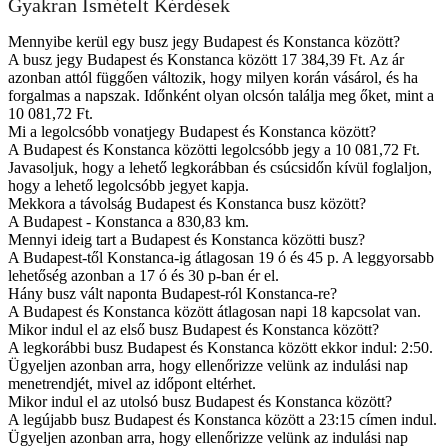
Gyakran Ismételt Kérdések
Mennyibe kerül egy busz jegy Budapest és Konstanca között?
A busz jegy Budapest és Konstanca között 17 384,39 Ft. Az ár
azonban attól függően változik, hogy milyen korán vásárol, és ha
forgalmas a napszak. Időnként olyan olcsón találja meg őket, mint a
10 081,72 Ft.
Mi a legolcsóbb vonatjegy Budapest és Konstanca között?
A Budapest és Konstanca közötti legolcsóbb jegy a 10 081,72 Ft.
Javasoljuk, hogy a lehető legkorábban és csúcsidőn kívül foglaljon,
hogy a lehető legolcsóbb jegyet kapja.
Mekkora a távolság Budapest és Konstanca busz között?
A Budapest - Konstanca a 830,83 km.
Mennyi ideig tart a Budapest és Konstanca közötti busz?
A Budapest-től Konstanca-ig átlagosan 19 ó és 45 p. A leggyorsabb
lehetőség azonban a 17 ó és 30 p-ban ér el.
Hány busz vált naponta Budapest-ról Konstanca-re?
A Budapest és Konstanca között átlagosan napi 18 kapcsolat van.
Mikor indul el az első busz Budapest és Konstanca között?
A legkorábbi busz Budapest és Konstanca között ekkor indul: 2:50.
Ügyeljen azonban arra, hogy ellenőrizze velünk az indulási nap
menetrendjét, mivel az időpont eltérhet.
Mikor indul el az utolsó busz Budapest és Konstanca között?
A legújabb busz Budapest és Konstanca között a 23:15 címen indul.
Ügyeljen azonban arra, hogy ellenőrizze velünk az indulási nap