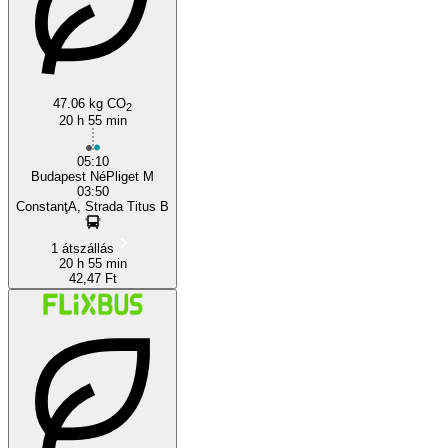
Constanța
47.06 kg CO
2
20 h 55 min
05:10
Budapest NéPliget M
03:50
ConstanţA, Strada Titus B
1 átszállás
20 h 55 min
42,47 Ft