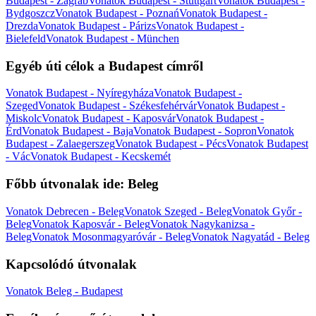
Budapest - Zágráb
Vonatok Budapest - Stuttgart
Vonatok Budapest -
Bydgoszcz
Vonatok Budapest - Poznań
Vonatok Budapest -
Drezda
Vonatok Budapest - Párizs
Vonatok Budapest -
Bielefeld
Vonatok Budapest - München
Egyéb úti célok a Budapest címről
Vonatok Budapest - Nyíregyháza
Vonatok Budapest -
Szeged
Vonatok Budapest - Székesfehérvár
Vonatok Budapest -
Miskolc
Vonatok Budapest - Kaposvár
Vonatok Budapest -
Érd
Vonatok Budapest - Baja
Vonatok Budapest - Sopron
Vonatok
Budapest - Zalaegerszeg
Vonatok Budapest - Pécs
Vonatok Budapest
- Vác
Vonatok Budapest - Kecskemét
Főbb útvonalak ide: Beleg
Vonatok Debrecen - Beleg
Vonatok Szeged - Beleg
Vonatok Győr -
Beleg
Vonatok Kaposvár - Beleg
Vonatok Nagykanizsa -
Beleg
Vonatok Mosonmagyaróvár - Beleg
Vonatok Nagyatád - Beleg
Kapcsolódó útvonalak
Vonatok Beleg - Budapest