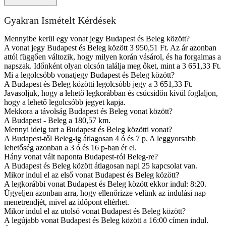
Gyakran Ismételt Kérdések
Mennyibe kerül egy vonat jegy Budapest és Beleg között?
A vonat jegy Budapest és Beleg között 3 950,51 Ft. Az ár azonban
attól függően változik, hogy milyen korán vásárol, és ha forgalmas a
napszak. Időnként olyan olcsón találja meg őket, mint a 3 651,33 Ft.
Mi a legolcsóbb vonatjegy Budapest és Beleg között?
A Budapest és Beleg közötti legolcsóbb jegy a 3 651,33 Ft.
Javasoljuk, hogy a lehető legkorábban és csúcsidőn kívül foglaljon,
hogy a lehető legolcsóbb jegyet kapja.
Mekkora a távolság Budapest és Beleg vonat között?
A Budapest - Beleg a 180,57 km.
Mennyi ideig tart a Budapest és Beleg közötti vonat?
A Budapest-től Beleg-ig átlagosan 4 ó és 7 p. A leggyorsabb
lehetőség azonban a 3 ó és 16 p-ban ér el.
Hány vonat vált naponta Budapest-ról Beleg-re?
A Budapest és Beleg között átlagosan napi 25 kapcsolat van.
Mikor indul el az első vonat Budapest és Beleg között?
A legkorábbi vonat Budapest és Beleg között ekkor indul: 8:20.
Ügyeljen azonban arra, hogy ellenőrizze velünk az indulási nap
menetrendjét, mivel az időpont eltérhet.
Mikor indul el az utolsó vonat Budapest és Beleg között?
A legújabb vonat Budapest és Beleg között a 16:00 címen indul.