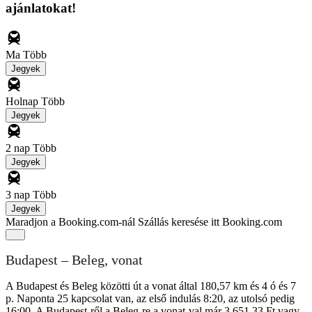
ajánlatokat!
Ma
Több
Jegyek
Holnap
Több
Jegyek
2 nap
Több
Jegyek
3 nap
Több
Jegyek
Maradjon a Booking.com-nál
Szállás keresése itt Booking.com
Budapest – Beleg, vonat
A Budapest és Beleg közötti út a vonat által 180,57 km és 4 ó és 7
p. Naponta 25 kapcsolat van, az első indulás 8:20, az utolsó pedig
16:00. A Budapest-ről a Beleg-re a vonat-val már 3 651,33 Ft vagy