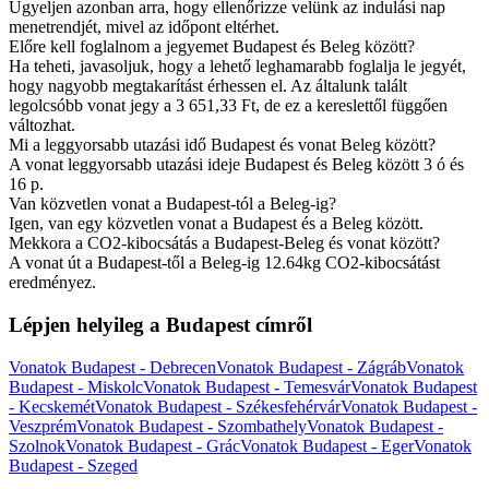
Ügyeljen azonban arra, hogy ellenőrizze velünk az indulási nap
menetrendjét, mivel az időpont eltérhet.
Előre kell foglalnom a jegyemet Budapest és Beleg között?
Ha teheti, javasoljuk, hogy a lehető leghamarabb foglalja le jegyét,
hogy nagyobb megtakarítást érhessen el. Az általunk talált
legolcsóbb vonat jegy a 3 651,33 Ft, de ez a kereslettől függően
változhat.
Mi a leggyorsabb utazási idő Budapest és vonat Beleg között?
A vonat leggyorsabb utazási ideje Budapest és Beleg között 3 ó és
16 p.
Van közvetlen vonat a Budapest-tól a Beleg-ig?
Igen, van egy közvetlen vonat a Budapest és a Beleg között.
Mekkora a CO2-kibocsátás a Budapest-Beleg és vonat között?
A vonat út a Budapest-től a Beleg-ig 12.64kg CO2-kibocsátást
eredményez.
Lépjen helyileg a Budapest címről
Vonatok Budapest - Debrecen
Vonatok Budapest - Zágráb
Vonatok
Budapest - Miskolc
Vonatok Budapest - Temesvár
Vonatok Budapest
- Kecskemét
Vonatok Budapest - Székesfehérvár
Vonatok Budapest -
Veszprém
Vonatok Budapest - Szombathely
Vonatok Budapest -
Szolnok
Vonatok Budapest - Grác
Vonatok Budapest - Eger
Vonatok
Budapest - Szeged