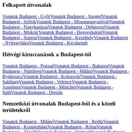
Felkapott útvonalak
Vonatok Budapest - Győr
Vonatok Budapest - Szeged
Vonatok
Budapest - Siófok
Vonatok Budapest - Mosonmagyaróvár
Vonatok
Budapest - Nagykanizsa
Vonatok Budapest - Debrecen
Vonatok
Budapest - Miskolc
Vonatok Budapest - Hegyeshalom
Vonatok
Budapest - Sopron
Vonatok Budapest - Keszthely
Vonatok Budapest
- Nyíregyháza
Vonatok Budapest - Kecskemét
Hétvégi kiruccanások a Budapest-tól
Vonatok Budapest - Poznań
Vonatok Budapest - Bukarest
Vonatok
Budapest - Nürnberg
Vonatok Budapest - Milánó
Vonatok Budapest -
Bydgoszcz
Vonatok Budapest - Kolozsvár
Vonatok Budapest -
Salzburg
Vonatok Budapest - Velence
Vonatok Budapest -
Augsburg
Vonatok Budapest - München
Vonatok Budapest -
Split
Vonatok Budapest - Drezda
Nemzetközi útvonalak Budapest-ból és a közeli
területekről
Vonatok Budapest - Milánó
Vonatok Budapest - Berlin
Vonatok
Budapest - Koppenhága
Vonatok Budapest - Róma
Vonatok