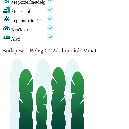
Megközelíthetőség
Étel és ital
Légkondíciónálás
Kerékpár
Alvó
Budapest – Beleg CO2-kibocsátás Vonat