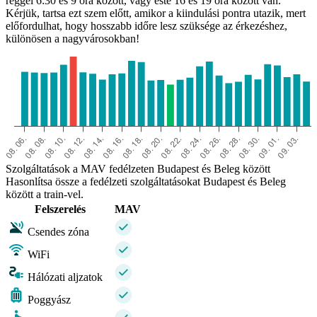
reggel 6:30 és 9 óra között, vagy este 16 és 19 óra között van.
Kérjük, tartsa ezt szem előtt, amikor a kiindulási pontra utazik, mert
előfordulhat, hogy hosszabb időre lesz szüksége az érkezéshez,
különösen a nagyvárosokban!
Beleg
Szolgáltatások a MAV fedélzeten Budapest és Beleg között
Hasonlítsa össze a fedélzeti szolgáltatásokat Budapest és Beleg
között a train-vel.
Felszerelés
MAV
Csendes zóna
WiFi
Hálózati aljzatok
Poggyász