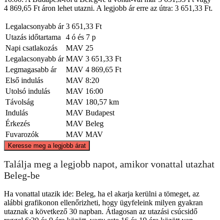
4 869,65 Ft áron lehet utazni. A legjobb ár erre az útra: 3 651,33 Ft.
Legalacsonyabb ár
3 651,33 Ft
Utazás időtartama
4 ó és 7 p
Napi csatlakozás
MAV
25
Legalacsonyabb ár
MAV
3 651,33 Ft
Legmagasabb ár
MAV
4 869,65 Ft
Első indulás
MAV
8:20
Utolsó indulás
MAV
16:00
Távolság
MAV
180,57 km
Indulás
MAV
Budapest
Érkezés
MAV
Beleg
Fuvarozók
MAV
MAV
©
CARTO
, ©
OpenStreetMap
contributors
Keresse meg a legjobb árat
Budapest
Találja meg a legjobb napot, amikor vonattal utazhat
Beleg-be
Ha vonattal utazik ide: Beleg, ha el akarja kerülni a tömeget, az
alábbi grafikonon ellenőrizheti, hogy ügyfeleink milyen gyakran
utaznak a következő 30 napban. Átlagosan az utazási csúcsidő