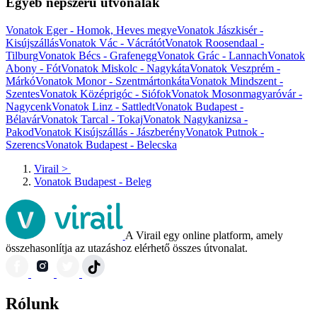
Egyéb népszerű útvonalak
Vonatok Eger - Homok, Heves megye
Vonatok Jászkisér -
Kisújszállás
Vonatok Vác - Vácrátót
Vonatok Roosendaal -
Tilburg
Vonatok Bécs - Grafenegg
Vonatok Grác - Lannach
Vonatok
Abony - Fót
Vonatok Miskolc - Nagykáta
Vonatok Veszprém -
Márkó
Vonatok Monor - Szentmártonkáta
Vonatok Mindszent -
Szentes
Vonatok Középrigóc - Siófok
Vonatok Mosonmagyaróvár -
Nagycenk
Vonatok Linz - Sattledt
Vonatok Budapest -
Bélavár
Vonatok Tarcal - Tokaj
Vonatok Nagykanizsa -
Pakod
Vonatok Kisújszállás - Jászberény
Vonatok Putnok -
Szerencs
Vonatok Budapest - Belecska
Virail
>
Vonatok Budapest - Beleg
A Virail egy online platform, amely
összehasonlítja az utazáshoz elérhető összes útvonalat.
Rólunk