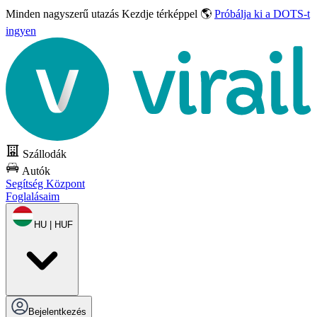
Minden nagyszerű utazás
Kezdje térképpel 🌎
Próbálja ki a DOTS-t
ingyen
Szállodák
Autók
Segítség Központ
Foglalásaim
HU | HUF
Bejelentkezés